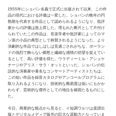
1955年にショパン名義で正式に出版されて以来、この作
品の現代における評価は一変した。ショパンの晩年の円
熟期を代表する作品として認められるようになり、批評
家からの評価は急上昇した。埋もれた断片として片付け
られていたこの作品は、音楽学者や批評家によってロマ
ン派の小品の典型として称賛されるようになった。より
演劇的な作品ではしばしば見過ごされがちな、ポーラン
ドの強烈で飾らない郷愁と繊細な感情の切望を捉えてい
るとして、高い評価を得た。ウラディーミル・アシュケ
ナージやアリス・サラ・オットといった、ショパンの伝
説的な演奏家や著名なコンサートアーティストたちは、
この短い作品を録音カタログやアンコールプログラムに
取り入れるようになり、技術的な難易度は低いにもかか
わらず、芸術的な傑作としての地位を確固たるものにし
た。
今日、商業的な観点から見ると、イ短調ワルツは楽譜出
版とデジタルメディア販売の巨大な原動力となっていま