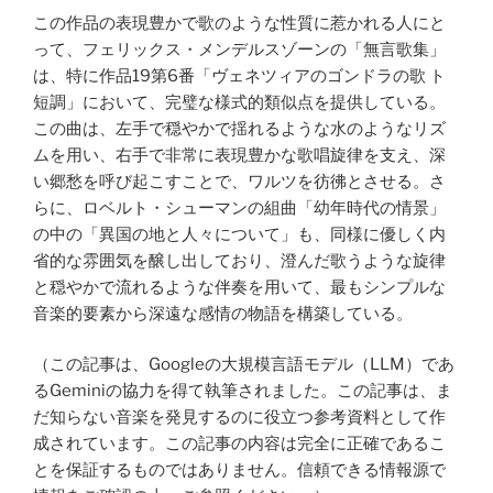
この作品の表現豊かで歌のような性質に惹かれる人にと
って、フェリックス・メンデルスゾーンの「無言歌集」
は、特に作品19第6番「ヴェネツィアのゴンドラの歌 ト
短調」において、完璧な様式的類似点を提供している。
この曲は、左手で穏やかで揺れるような水のようなリズ
ムを用い、右手で非常に表現豊かな歌唱旋律を支え、深
い郷愁を呼び起こすことで、ワルツを彷彿とさせる。さ
らに、ロベルト・シューマンの組曲「幼年時代の情景」
の中の「異国の地と人々について」も、同様に優しく内
省的な雰囲気を醸し出しており、澄んだ歌うような旋律
と穏やかで流れるような伴奏を用いて、最もシンプルな
音楽的要素から深遠な感情の物語を構築している。
（この記事は、Googleの大規模言語モデル（LLM）であ
るGeminiの協力を得て執筆されました。この記事は、ま
だ知らない音楽を発見するのに役立つ参考資料として作
成されています。この記事の内容は完全に正確であるこ
とを保証するものではありません。信頼できる情報源で