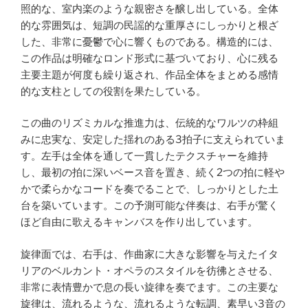
照的な、室内楽のような親密さを醸し出している。全体
的な雰囲気は、短調の民謡的な重厚さにしっかりと根ざ
した、非常に憂鬱で心に響くものである。構造的には、
この作品は明確なロンド形式に基づいており、心に残る
主要主題が何度も繰り返され、作品全体をまとめる感情
的な支柱としての役割を果たしている。
この曲のリズミカルな推進力は、伝統的なワルツの枠組
みに忠実な、安定した揺れのある3拍子に支えられていま
す。左手は全体を通して一貫したテクスチャーを維持
し、最初の拍に深いベース音を置き、続く2つの拍に軽や
かで柔らかなコードを奏でることで、しっかりとした土
台を築いています。この予測可能な伴奏は、右手が驚く
ほど自由に歌えるキャンバスを作り出しています。
旋律面では、右手は、作曲家に大きな影響を与えたイタ
リアのベルカント・オペラのスタイルを彷彿とさせる、
非常に表情豊かで息の長い旋律を奏でます。この主要な
旋律は、流れるような、流れるような転調、素早い3音の