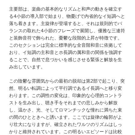
主要部は、楽曲の基本的なリズムと和声の動きを確立す
る4小節の導入部で始まり、物憂げで内省的なイ短調へと
落ち着きます。主旋律が登場すると、それは規則的でバ
ランスの取れた4小節のフレーズで展開し、優雅な三連符
と装飾音符で飾られた、憂鬱な段階的上昇が特徴です。
このセクションは完全に標準的な全音階和音に依拠して
おり、イ短調の主和音とホ長調の属和音の関係を強調す
ることで、自然で息づかいを感じさせる緊張と解放を生
み出しています。
この陰鬱な雰囲気からの最初の脱却は第2部で起こり、突
然、明るい転調によって平行調であるイ長調へと移り変
わります。この調性の変化は、印象的な心理的コントラ
ストを生み出し、聴き手をそれまでの悲しみから解放
し、温かさ、光、そしてロマンチックな憧れに満ちた束
の間のひとときへと誘います。ここでは旋律の輪郭がよ
り壮大になりますが、確立されたワルツのリズムはしっ
かりと維持されています。この明るいエピソードは比較