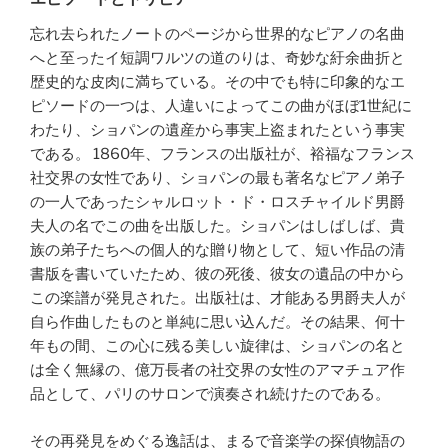
忘れ去られたノートのページから世界的なピアノの名曲
へと至ったイ短調ワルツの道のりは、奇妙な紆余曲折と
歴史的な皮肉に満ちている。その中でも特に印象的なエ
ピソードの一つは、人違いによってこの曲がほぼ1世紀に
わたり、ショパンの遺産から事実上盗まれたという事実
である。 1860年、フランスの出版社が、裕福なフランス
社交界の女性であり、ショパンの最も著名なピアノ弟子
の一人であったシャルロット・ド・ロスチャイルド男爵
夫人の名でこの曲を出版した。ショパンはしばしば、貴
族の弟子たちへの個人的な贈り物として、短い作品の清
書版を書いていたため、彼の死後、彼女の遺品の中から
この楽譜が発見された。出版社は、才能ある男爵夫人が
自ら作曲したものと単純に思い込んだ。その結果、何十
年もの間、この心に残る美しい旋律は、ショパンの名と
は全く無縁の、億万長者の社交界の女性のアマチュア作
品として、パリのサロンで演奏され続けたのである。
その再発見をめぐる逸話は、まるで音楽学の探偵物語の