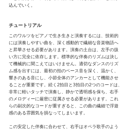
込んでいく。
チュートリアル
このワルツをピアノで生き生きと演奏するには、技術的
には演奏しやすい曲を、深く感動的で繊細な音楽物語へ
と昇華させる必要があります。演奏の土台は、左手の扱
い方に完全に依存します。標準的な伴奏のリズムは決し
て機械的に聞こえてはいけません。適切なダンスのリズ
ム感を出すには、最初の拍のベース音を深く、温かく、
響きのある音にし、小節全体のアンカーとして機能させ
ることが重要です。続く2拍目と3拍目の2つのコードは、
非常に軽いタッチで演奏し、静かで透明感を保ち、右手
のメロディーに厳密に従属させる必要があります。これ
らの副次的なコードが重すぎると、この曲の繊細で浮遊
感のある雰囲気を損なってしまいます。
この安定した伴奏に合わせて、右手はオペラ歌手のよう