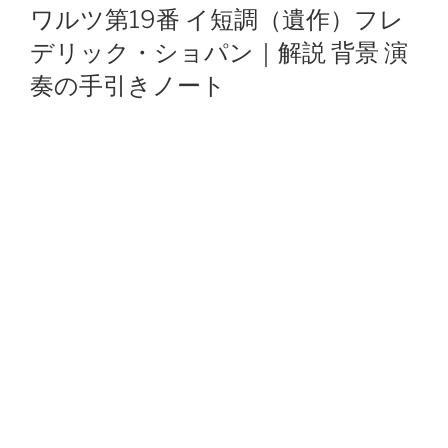
ON
ワルツ第19番 イ短調（遺作）フレ
デリック・ショパン｜解説 背景 演
奏の手引きノート