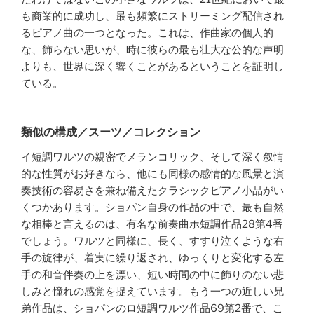
も商業的に成功し、最も頻繁にストリーミング配信され
るピアノ曲の一つとなった。これは、作曲家の個人的
な、飾らない思いが、時に彼らの最も壮大な公的な声明
よりも、世界に深く響くことがあるということを証明し
ている。
類似の構成／スーツ／コレクション
イ短調ワルツの親密でメランコリック、そして深く叙情
的な性質がお好きなら、他にも同様の感情的な風景と演
奏技術の容易さを兼ね備えたクラシックピアノ小品がい
くつかあります。ショパン自身の作品の中で、最も自然
な相棒と言えるのは、有名な前奏曲ホ短調作品28第4番
でしょう。ワルツと同様に、長く、すすり泣くような右
手の旋律が、着実に繰り返され、ゆっくりと変化する左
手の和音伴奏の上を漂い、短い時間の中に飾りのない悲
しみと憧れの感覚を捉えています。もう一つの近しい兄
弟作品は、ショパンのロ短調ワルツ作品69第2番で、こ