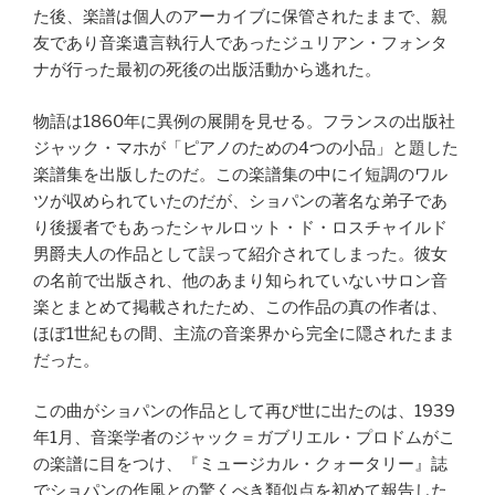
た後、楽譜は個人のアーカイブに保管されたままで、親
友であり音楽遺言執行人であったジュリアン・フォンタ
ナが行った最初の死後の出版活動から逃れた。
物語は1860年に異例の展開を見せる。フランスの出版社
ジャック・マホが「ピアノのための4つの小品」と題した
楽譜集を出版したのだ。この楽譜集の中にイ短調のワル
ツが収められていたのだが、ショパンの著名な弟子であ
り後援者でもあったシャルロット・ド・ロスチャイルド
男爵夫人の作品として誤って紹介されてしまった。彼女
の名前で出版され、他のあまり知られていないサロン音
楽とまとめて掲載されたため、この作品の真の作者は、
ほぼ1世紀もの間、主流の音楽界から完全に隠されたまま
だった。
この曲がショパンの作品として再び世に出たのは、1939
年1月、音楽学者のジャック＝ガブリエル・プロドムがこ
の楽譜に目をつけ、『ミュージカル・クォータリー』誌
でショパンの作風との驚くべき類似点を初めて報告した