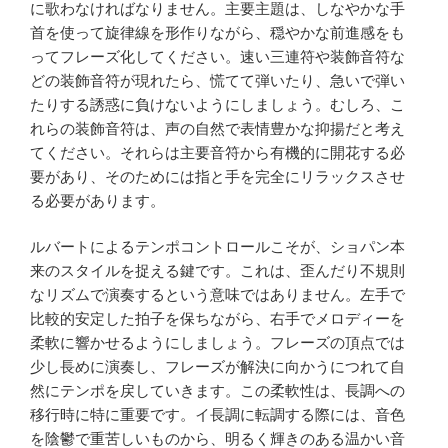
に歌わなければなりません。主要主題は、しなやかな手
首を使って旋律線を形作りながら、穏やかな前進感をも
ってフレーズ化してください。速い三連符や装飾音符な
どの装飾音符が現れたら、慌てて弾いたり、急いで弾い
たりする誘惑に負けないようにしましょう。むしろ、こ
れらの装飾音符は、声の自然で表情豊かな抑揚だと考え
てください。それらは主要音符から有機的に開花する必
要があり、そのためには指と手を完全にリラックスさせ
る必要があります。
ルバートによるテンポコントロールこそが、ショパン本
来のスタイルを捉える鍵です。これは、歪んだり不規則
なリズムで演奏するという意味ではありません。左手で
比較的安定した拍子を保ちながら、右手でメロディーを
柔軟に響かせるようにしましょう。フレーズの頂点では
少し長めに演奏し、フレーズが解決に向かうにつれて自
然にテンポを戻していきます。この柔軟性は、長調への
移行時に特に重要です。イ長調に転調する際には、音色
を陰鬱で重苦しいものから、明るく輝きのある温かい音