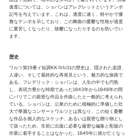
速度については、ショパンはアレグレットというテンポ
記号を与えています。これは、適度に速く、軽やかで優
雅なテンポを示しており、この舞曲の憂鬱な性格が過度
に重苦しくなったり、陰鬱になったりするのを防いでい
ます。
歴史
ワルツ第19番イ短調KK IVb/11の歴史は、隠された楽譜、
人違い、そして最終的な再発見という、魅力的な旅路で
ある。フレデリック・ショパンは、人生の中でも円熟
し、表現力豊かな時期であった1843年から1848年の間
にパリでこの親密な作品を作曲したと一般的に考えられ
ている。ショパンは、公衆のために積極的に準備した壮
大で華麗なコンサートワルツとは異なり、この短く憂鬱
な作品を個人的なスケッチ、あるいは親密な贈り物とし
て扱ったため、生前に出版に必要な厳密な編集と彫版の
作業に着手することはなかった。1849年に彼が亡くなっ