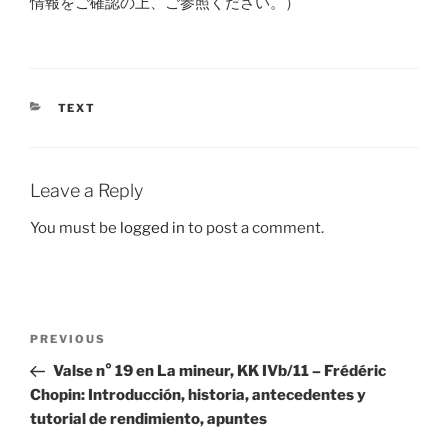
情報をご確認の上、ご参照ください。）
CATEGORIES
TEXT
Leave a Reply
You must be
logged in
to post a comment.
Post
Previous
PREVIOUS
navigation
Post
Valse n° 19 en La mineur, KK IVb/11 – Frédéric
Chopin: Introducción, historia, antecedentes y
tutorial de rendimiento, apuntes