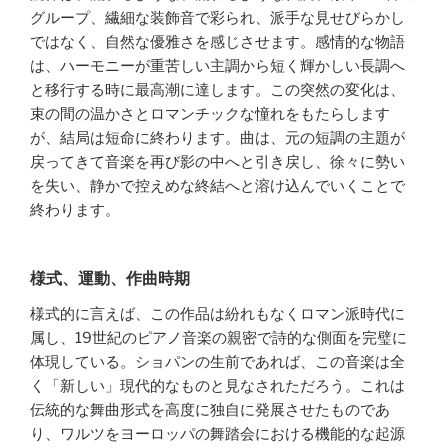
グループ、繊細な装飾音で彩られ、派手な見せびらかし
ではなく、自然な優雅さを感じさせます。感情的な物語
は、ハーモニーが重苦しい主調から短く輝かしい長調へ
と移行する時に最高潮に達します。この突然の変化は、
束の間の温かさとロマンチックな憧れをもたらします
が、結局は短命に終わります。曲は、元の短調の主題が
戻ってきて音楽を再び影の中へと引き戻し、徐々に勢い
を失い、静かで控えめな終結へと溶け込んでいくことで
終わります。
様式、運動、作曲時期
様式的に言えば、この作品は紛れもなくロマン派時代に
属し、19世紀のピアノ音楽の親密で詩的な側面を完璧に
体現している。ショパンの生前であれば、この音楽は全
く「新しい」現代的なものと見なされただろう。これは
伝統的な舞曲形式を高度に独自に発展させたものであ
り、ワルツをヨーロッパの舞踏会における機能的な起源