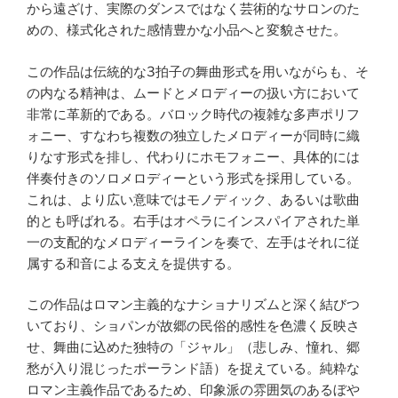
から遠ざけ、実際のダンスではなく芸術的なサロンのた
めの、様式化された感情豊かな小品へと変貌させた。
この作品は伝統的な3拍子の舞曲形式を用いながらも、そ
の内なる精神は、ムードとメロディーの扱い方において
非常に革新的である。バロック時代の複雑な多声ポリフ
ォニー、すなわち複数の独立したメロディーが同時に織
りなす形式を排し、代わりにホモフォニー、具体的には
伴奏付きのソロメロディーという形式を採用している。
これは、より広い意味ではモノディック、あるいは歌曲
的とも呼ばれる。右手はオペラにインスパイアされた単
一の支配的なメロディーラインを奏で、左手はそれに従
属する和音による支えを提供する。
この作品はロマン主義的なナショナリズムと深く結びつ
いており、ショパンが故郷の民俗的感性を色濃く反映さ
せ、舞曲に込めた独特の「ジャル」（悲しみ、憧れ、郷
愁が入り混じったポーランド語）を捉えている。純粋な
ロマン主義作品であるため、印象派の雰囲気のあるぼや