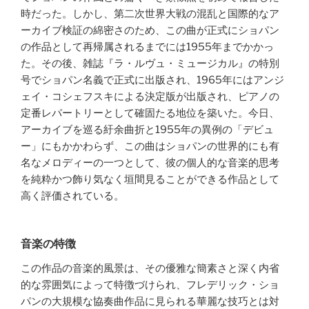
時だった。しかし、第二次世界大戦の混乱と国際的なア
ーカイブ検証の綿密さのため、この曲が正式にショパン
の作品として再帰属されるまでには1955年までかかっ
た。その後、雑誌『ラ・ルヴュ・ミュージカル』の特別
号でショパン名義で正式に出版され、1965年にはアンジ
ェイ・コシェフスキによる決定版が出版され、ピアノの
定番レパートリーとして確固たる地位を築いた。今日、
アーカイブを巡る紆余曲折と1955年の異例の「デビュ
ー」にもかかわらず、この曲はショパンの世界的にも有
名なメロディーの一つとして、彼の個人的な音楽的思考
を純粋かつ飾り気なく垣間見ることができる作品として
高く評価されている。
音楽の特徴
この作品の音楽的風景は、その優雅な簡素さと深く内省
的な雰囲気によって特徴づけられ、フレデリック・ショ
パンの大規模な協奏曲作品に見られる華麗な技巧とは対