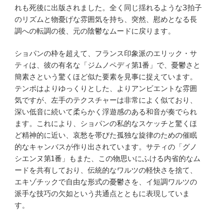
れも死後に出版されました。全く同じ揺れるような3拍子
のリズムと物憂げな雰囲気を持ち、突然、慰めとなる長
調への転調の後、元の陰鬱なムードに戻ります。
ショパンの枠を超えて、フランス印象派のエリック・サ
ティは、彼の有名な「ジムノペディ第1番」で、憂鬱さと
簡素さという驚くほど似た要素を見事に捉えています。
テンポはよりゆっくりとした、よりアンビエントな雰囲
気ですが、左手のテクスチャーは非常によく似ており、
深い低音に続いて柔らかく浮遊感のある和音が奏でられ
ます。これにより、ショパンの私的なスケッチと驚くほ
ど精神的に近い、哀愁を帯びた孤独な旋律のための催眠
的なキャンバスが作り出されています。サティの「グノ
シエンヌ第1番」もまた、この物思いにふける内省的なム
ードを共有しており、伝統的なワルツの軽快さを捨て、
エキゾチックで自由な形式の憂鬱さを、イ短調ワルツの
派手な技巧の欠如という共通点とともに表現していま
す。