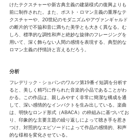
けたテクスチャーや新古典主義の建築様式の復興よりも
前に制作された。また、ポスト・ロマン主義の重厚なテ
クスチャーや、20世紀のモダニズムやアヴァンギャルド
の断片的で不協和音に満ちた美学とも大きく異なる。む
しろ、標準的な調性和声と絶妙な旋律のフレージングを
用いて、深く飾らない人間の感情を表現する、典型的な
ロマン主義の抒情詩と言えるだろう。
分析
フレデリック・ショパンのワルツ第19番イ短調を分析す
ると、美しく精巧に作られた音楽的小品であることがわ
かる。この作品は、親しみやすく非常に簡潔な構成を通
して、深い感情的なインパクトを生み出している。楽曲
は、明快なロンド形式（ABACA）の枠組みに基づいてお
り、印象的な主要主題の繰り返しによって聴き手を惹き
つけ、対照的なエピソードによって作品の感情的、和声
的な様相を変化させている。