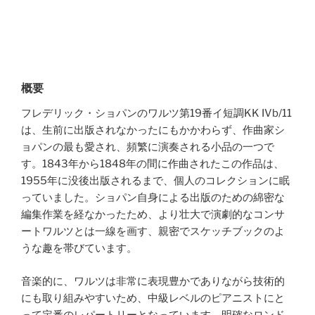
概要
フレデリック・ショパンのワルツ第19番イ短調KK IVb/11
は、生前に出版されなかったにもかかわらず、作曲家シ
ョパンの最も愛され、頻繁に演奏される小品の一つで
す。1843年から1848年の間に作曲されたこの作品は、
1955年に没後出版されるまで、個人のコレクションに眠
っていました。ショパン自身による出版のための綿密な
編集作業を経なかったため、より壮大で演劇的なコンサ
ートワルツとは一線を画す、親密でスケッチブックのよ
うな趣を帯びています。
音楽的に、ワルツは非常に表現豊かでありながら技術的
にも取り組みやすいため、中級レベルのピアニストにと
って定番のレパートリーとなっています。明確なロンド