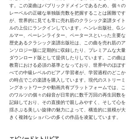
す。この楽曲はパブリックドメインであるため、個々の
レーベルの正確な単独販売数を把握することは困難です
が、世界的に見ても常に売れ筋のクラシック楽譜タイト
ルの上位にランクインしています。ヘンレ出版社、G.シ
ルマー、ベーレンライター、ペータースといった主要な
歴史あるクラシック楽譜出版社は、この曲を売れ筋のア
ンソロジー版に定期的に収録したり、プレミアムな大量
ダウンロード版として提供したりしています。この曲は
教育における必須の基準となっており、世界中のほぼす
べての中級レベルのピアノ学習者が、学習過程のどこか
の時点でこの楽譜を購入しています。現代のストリーミ
ングネットワークや動画共有プラットフォームでは、こ
のワルツの個々の録音が日常的に数千万回の再生回数を
記録しており、その直接的で親しみやすく、そして心を
揺さぶる美しい旋律の魅力によって、構造的に規模が大
きく複雑なショパンの多くの作品を凌駕しています。
エピソードとトリビア