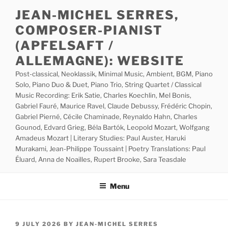
Skip
JEAN-MICHEL SERRES,
to
COMPOSER-PIANIST
content
(APFELSAFT /
ALLEMAGNE): WEBSITE
Post-classical, Neoklassik, Minimal Music, Ambient, BGM, Piano
Solo, Piano Duo & Duet, Piano Trio, String Quartet / Classical
Music Recording: Erik Satie, Charles Koechlin, Mel Bonis,
Gabriel Fauré, Maurice Ravel, Claude Debussy, Frédéric Chopin,
Gabriel Pierné, Cécile Chaminade, Reynaldo Hahn, Charles
Gounod, Edvard Grieg, Béla Bartók, Leopold Mozart, Wolfgang
Amadeus Mozart | Literary Studies: Paul Auster, Haruki
Murakami, Jean-Philippe Toussaint | Poetry Translations: Paul
Éluard, Anna de Noailles, Rupert Brooke, Sara Teasdale
Menu
POSTED
9 JULY 2026
BY
JEAN-MICHEL SERRES