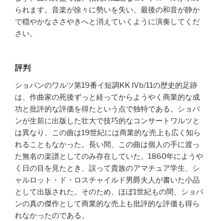
られます。音楽が徐々に勢いを失い、最後の和音が静か
で穏やかなささやきへと消えていくように演奏してくだ
さい。
評判
ショパンのワルツ第19番イ短調KK IVb/11の歴史的足跡
は、作曲家の死後ずっと経ってからようやく商業的な成
功と批評的な評価を得たという点で独特である。ショパ
ンが生前に出版した壮大で技巧的なコンサートワルツと
は異なり、この曲は19世紀には商業的な売上も広く知ら
れることもなかった。長い間、この曲は個人の手に渡っ
た無名の楽譜としてのみ存在していた。1860年にようや
く日の目を見たとき、誤って貴族のアマチュア学生、シ
ャルロット・ド・ロスチャイルド男爵夫人が書いた小品
として出版された。そのため、ほぼ1世紀もの間、ショパ
ンの真の傑作として商業的な売上も批評的な評価も得ら
れなかったのである。