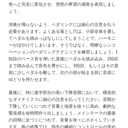
色へと完全に変化させ、突然の希望の感覚を表現しまし
ょう。
演奏が濁らないよう、ペダリングには細心の注意を払う
必要があります。よくある落とし穴は、小節全体を通し
てペダルを踏みっぱなしにしてしまうことで、ハーモニ
ーがぼやけてしまいます。そうではなく、明瞭なシンコ
ペーションのペダリングテクニックを練習しましょう。1
拍目のベース音を弾いた直後にペダルを踏み込み、2拍目
まで踏み込んで音色を豊かにし、3拍目、もしくはその直
前に少しペダルを離して、次の小節が始まる前に音楽に
ゆとりを持たせます。
最後に、特に後半部分の長い下降音階において、構造的
なダイナミクスに細心の注意を払ってください。音階が
下降していくにつれて音量と強度を徐々に高め、劇的な
緊張感を短時間作り出しましょう。メインテーマの最後
の回帰に近づくにつれて、音量を徐々に小さくしていき
ます。曲の終盤では、指先の繊細なコントロールが求め