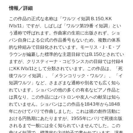
情報／詳細
この作品の正式な名称は「ワルツ イ短調 B. 150, KK
IVb/11」ですが、しばしば「ワルツ第19番 イ短調」とい
う通称で呼ばれます。作曲家の生前に出版されず、ショ
パン自身による公式の作品番号もないため、複数の体系
的な枠組みで目録化されています。モーリス・J・E・ブ
ラウンが編纂した標準的な主題目録ではB. 150とされてい
ますが、クリスティーナ・コビランスカの目録では付録4
にKK IVb/11として分類されています。この作品は、「死
後ワルツ イ短調」、「メランコリック・ワルツ」 、 「イ
短調ワルツ」など、さまざまな通称や別名でも広く知ら
れています。ショパンの他の多くの有名なピアノ作品と
は異なり、この作品にはパトロンや友人への献呈は知ら
れていません。ショパンはこの作品を1843年から1848
年にかけてパリで作曲しました。これは彼の創作活動に
おける円熟期にあたりますが、1955年にパリで死後出版
されるまで一般には全く知られていませんでした。この
曲はイ短調で、標準的な3/4拍子で書かれています。演奏