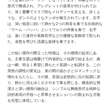
形式で構成され、アレグレットの楽章が付けられてお
り、深く憂鬱でスラブ的なメロディーを支える、歩くよ
うな、ダンスのようなテンポが確立されています。左手
は、深い低音に続いて静かな2つの和音を奏でる伝統的な
「ウーム・パッパ」というワルツの伴奏を奏で、右手
は、速い三連符や装飾音符などの優雅な装飾音で彩られ
た、哀愁を帯びた流麗な旋律を奏でます。
この短い傑作の際立った特徴は、その感情の起伏にあ
る。主要主題は物憂げで内省的なイ短調で始まるが、曲
は一瞬、明るく希望に満ちたイ長調へと転調する。この
突然の調性の変化は、束の間の温かさとロマンチックな
憧れをもたらし、その後、音楽は必然的に元の短調に戻
り、静かに消えゆくささやきで幕を閉じる。構造的な簡
潔さと深い感情の融合は、シンプルな舞曲形式を純粋な
詩的表現の手段へと昇華させるショパンの類まれな才能
を完璧に体現している。