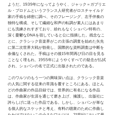
ようだ。1939年になってようやく、ジャック＝ガブリエ
ル・プロドムというフランス人研究者がロスチャイルド
家の手稿を綿密に調べ、そのフレージング、左手伴奏の
独特な構成、そして繊細な和声の転調が素人にはあまり
にも洗練されすぎており、紛れもなくショパン特有の、
深く憂鬱なDNAを宿していると公に指摘した。残念なこ
とに、クラシック音楽界がこの主張の調査を始めた矢先
に第二次世界大戦が勃発し、国際的な資料調査は中断を
余儀なくされた。手稿はその後15年間再び日の目を見る
ことなく埋もれ、1955年にようやくすべての疑念が払拭
され、ショパンの名で正式に出版されたのである。
このワルツのもう一つの興味深い点は、クラシック音楽
の人気に関する従来の常識を覆すところにある。ほとん
どの作曲家の作品目録では、世界的に有名になる作品
は、作曲家が生涯を通じて磨き上げ、擁護し、出版社に
誇らしげに送った作品である。しかし、ショパンが単な
る個人的なスケッチと考え、有料の聴衆のために作曲し
たわけではないこの小さなワルツは、21世紀において最