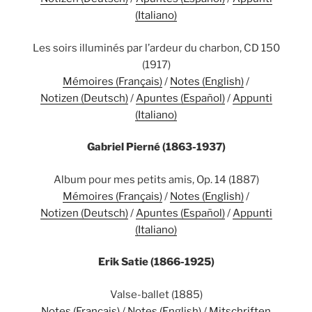
(Italiano)
Les soirs illuminés par l’ardeur du charbon, CD 150
(1917)
Mémoires (Français)
/
Notes (English)
/
Notizen (Deutsch)
/
Apuntes (Español)
/
Appunti
(Italiano)
Gabriel Pierné (1863-1937)
Album pour mes petits amis, Op. 14 (1887)
Mémoires (Français)
/
Notes (English)
/
Notizen (Deutsch)
/
Apuntes (Español)
/
Appunti
(Italiano)
Erik Satie (1866-1925)
Valse-ballet (1885)
Notes (Français)
/
Notes (English)
/
Mitschriften