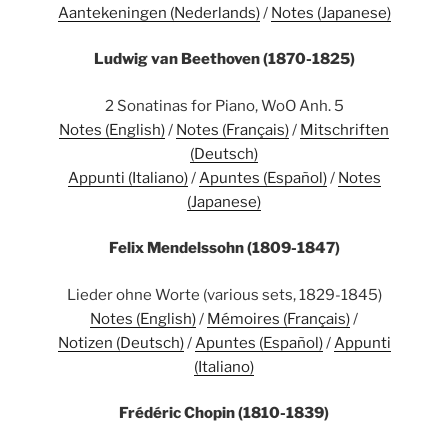
Aantekeningen (Nederlands)
/
Notes (Japanese)
Ludwig van Beethoven (1870-1825)
2 Sonatinas for Piano, WoO Anh. 5
Notes (English)
/
Notes (Français)
/
Mitschriften
(Deutsch)
Appunti (Italiano)
/
Apuntes (Español)
/
Notes
(Japanese)
Felix Mendelssohn (1809-1847)
Lieder ohne Worte (various sets, 1829-1845)
Notes (English)
/
Mémoires (Français)
/
Notizen (Deutsch)
/
Apuntes (Español)
/
Appunti
(Italiano)
Frédéric Chopin (1810-1839)