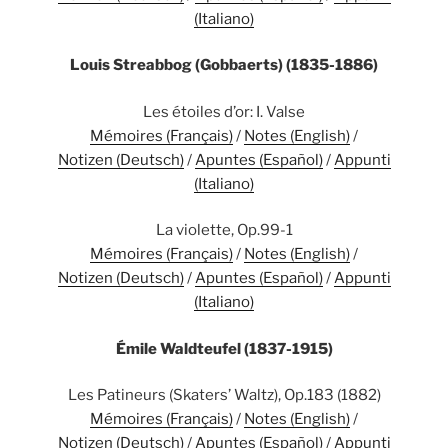
(Italiano)
Louis Streabbog (Gobbaerts) (1835-1886)
Les étoiles d’or: I. Valse
Mémoires (Français)
/
Notes (English)
/
Notizen (Deutsch)
/
Apuntes (Español)
/
Appunti
(Italiano)
La violette, Op.99-1
Mémoires (Français)
/
Notes (English)
/
Notizen (Deutsch)
/
Apuntes (Español)
/
Appunti
(Italiano)
Émile Waldteufel (1837-1915)
Les Patineurs (Skaters’ Waltz), Op.183 (1882)
Mémoires (Français)
/
Notes (English)
/
Notizen (Deutsch)
/
Apuntes (Español)
/
Appunti