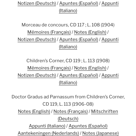
Notizen (Deutsch)
/
Apuntes (Español)
/
Appunti
(Italiano)
Morceau de concours, CD 117 ; L. 108 (1904)
Mémoires (Français)
/
Notes (English)
/
Notizen (Deutsch)
/
Apuntes (Español)
/
Appunti
(Italiano)
Children’s Corner, CD 119 ; L. 113 (1908)
Mémoires (Français)
/
Notes (English)
/
Notizen (Deutsch)
/
Apuntes (Español)
/
Appunti
(Italiano)
Doctor Gradus ad Parnassum from Children’s Corner,
CD 119, L. 113 (1906-08)
Notes (English)
/
Notes (Français)
/
Mitschriften
(Deutsch)
Appunti (Italiano)
/
Apuntes (Español)
Aantekeningen (Nederlands)
/
Notes (Japanese)