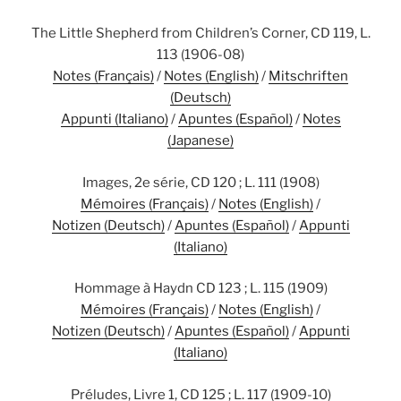
The Little Shepherd from Children’s Corner, CD 119, L.
113 (1906-08)
Notes (Français)
/
Notes (English)
/
Mitschriften
(Deutsch)
Appunti (Italiano)
/
Apuntes (Español)
/
Notes
(Japanese)
Images, 2e série, CD 120 ; L. 111 (1908)
Mémoires (Français)
/
Notes (English)
/
Notizen (Deutsch)
/
Apuntes (Español)
/
Appunti
(Italiano)
Hommage à Haydn CD 123 ; L. 115 (1909)
Mémoires (Français)
/
Notes (English)
/
Notizen (Deutsch)
/
Apuntes (Español)
/
Appunti
(Italiano)
Préludes, Livre 1, CD 125 ; L. 117 (1909-10)