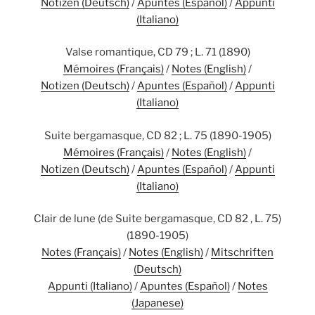
Notizen (Deutsch)
/
Apuntes (Español)
/
Appunti
(Italiano)
Valse romantique, CD 79 ; L. 71 (1890)
Mémoires (Français)
/
Notes (English)
/
Notizen (Deutsch)
/
Apuntes (Español)
/
Appunti
(Italiano)
Suite bergamasque, CD 82 ; L. 75 (1890-1905)
Mémoires (Français)
/
Notes (English)
/
Notizen (Deutsch)
/
Apuntes (Español)
/
Appunti
(Italiano)
Clair de lune (de Suite bergamasque, CD 82 , L. 75)
(1890-1905)
Notes (Français)
/
Notes (English)
/
Mitschriften
(Deutsch)
Appunti (Italiano)
/
Apuntes (Español)
/
Notes
(Japanese)