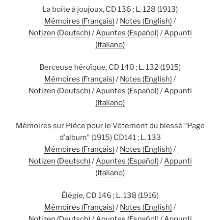
La boîte à joujoux, CD 136 ; L. 128 (1913)
Mémoires (Français)
/
Notes (English)
/
Notizen (Deutsch)
/
Apuntes (Español)
/
Appunti
(Italiano)
Berceuse héroïque, CD 140 ; L. 132 (1915)
Mémoires (Français)
/
Notes (English)
/
Notizen (Deutsch)
/
Apuntes (Español)
/
Appunti
(Italiano)
Mémoires sur Pièce pour le Vêtement du blessé “Page
d’album” (1915) CD141 ; L. 133
Mémoires (Français)
/
Notes (English)
/
Notizen (Deutsch)
/
Apuntes (Español)
/
Appunti
(Italiano)
Élégie, CD 146 ; L. 138 (1916)
Mémoires (Français)
/
Notes (English)
/
Notizen (Deutsch)
/
Apuntes (Español)
/
Appunti