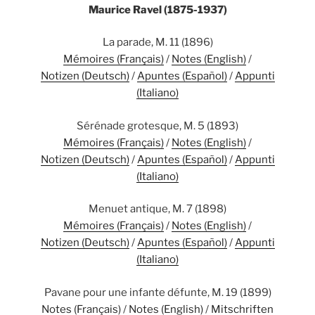
Maurice Ravel (1875-1937)
La parade, M. 11 (1896)
Mémoires (Français)
/
Notes (English)
/
Notizen (Deutsch)
/
Apuntes (Español)
/
Appunti
(Italiano)
Sérénade grotesque, M. 5 (1893)
Mémoires (Français)
/
Notes (English)
/
Notizen (Deutsch)
/
Apuntes (Español)
/
Appunti
(Italiano)
Menuet antique, M. 7 (1898)
Mémoires (Français)
/
Notes (English)
/
Notizen (Deutsch)
/
Apuntes (Español)
/
Appunti
(Italiano)
Pavane pour une infante défunte, M. 19 (1899)
Notes (Français)
/
Notes (English)
/
Mitschriften