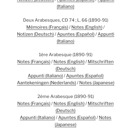
(Italiano)
Deux Arabesques, CD 74 ; L. 66 (1890-91)
Mémoires (Français)
/
Notes (English)
/
Notizen (Deutsch)
/
Apuntes (Español)
/
Appunti
(Italiano)
1ère Arabesque (1890-91)
Notes (Français)
/
Notes (English)
/
Mitschriften
(Deutsch)
Appunti (Italiano)
/
Apuntes (Español)
Aantekeningen (Nederlands)
/
Notes (Japanese)
2ème Arabesque (1890-91)
Notes (Français)
/
Notes (English)
/
Mitschriften
(Deutsch)
Appunti (Italiano)
/
Apuntes (Español)
/
Notes
(Japanese)