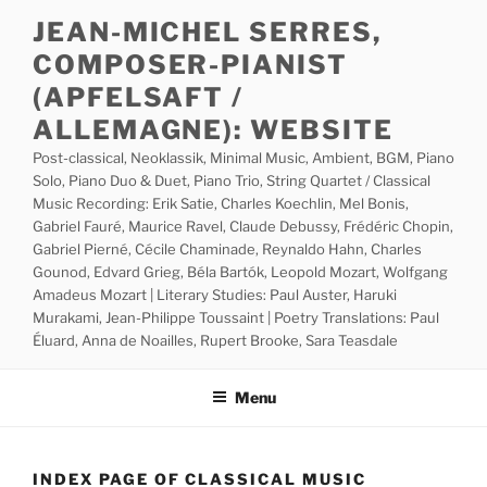
Skip
JEAN-MICHEL SERRES,
to
COMPOSER-PIANIST
content
(APFELSAFT /
ALLEMAGNE): WEBSITE
Post-classical, Neoklassik, Minimal Music, Ambient, BGM, Piano
Solo, Piano Duo & Duet, Piano Trio, String Quartet / Classical
Music Recording: Erik Satie, Charles Koechlin, Mel Bonis,
Gabriel Fauré, Maurice Ravel, Claude Debussy, Frédéric Chopin,
Gabriel Pierné, Cécile Chaminade, Reynaldo Hahn, Charles
Gounod, Edvard Grieg, Béla Bartók, Leopold Mozart, Wolfgang
Amadeus Mozart | Literary Studies: Paul Auster, Haruki
Murakami, Jean-Philippe Toussaint | Poetry Translations: Paul
Éluard, Anna de Noailles, Rupert Brooke, Sara Teasdale
Menu
INDEX PAGE OF CLASSICAL MUSIC