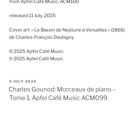
from Apfel Café Music, ACM100
released 11 July, 2025
Cover art: « Le Bassin de Neptune à Versailles » (1866)
de Charles-François Daubigny
© 2025 Apfel Café Music
℗ 2025 Apfel Café Music
POSTED
3 JULY 2025
ON
Charles Gounod: Morceaux de piano –
Tome 1, Apfel Café Music ACM099