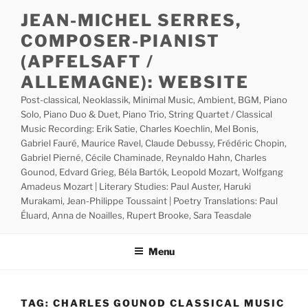
Skip
JEAN-MICHEL SERRES,
to
COMPOSER-PIANIST
content
(APFELSAFT /
ALLEMAGNE): WEBSITE
Post-classical, Neoklassik, Minimal Music, Ambient, BGM, Piano
Solo, Piano Duo & Duet, Piano Trio, String Quartet / Classical
Music Recording: Erik Satie, Charles Koechlin, Mel Bonis,
Gabriel Fauré, Maurice Ravel, Claude Debussy, Frédéric Chopin,
Gabriel Pierné, Cécile Chaminade, Reynaldo Hahn, Charles
Gounod, Edvard Grieg, Béla Bartók, Leopold Mozart, Wolfgang
Amadeus Mozart | Literary Studies: Paul Auster, Haruki
Murakami, Jean-Philippe Toussaint | Poetry Translations: Paul
Éluard, Anna de Noailles, Rupert Brooke, Sara Teasdale
Menu
TAG:
CHARLES GOUNOD CLASSICAL MUSIC