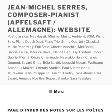
Skip
JEAN-MICHEL SERRES,
to
COMPOSER-PIANIST
content
(APFELSAFT /
ALLEMAGNE): WEBSITE
Post-classical, Neoklassik, Minimal Music, Ambient, BGM, Piano
Solo, Piano Duo & Duet, Piano Trio, String Quartet / Classical
Music Recording: Erik Satie, Charles Koechlin, Mel Bonis,
Gabriel Fauré, Maurice Ravel, Claude Debussy, Frédéric Chopin,
Gabriel Pierné, Cécile Chaminade, Reynaldo Hahn, Charles
Gounod, Edvard Grieg, Béla Bartók, Leopold Mozart, Wolfgang
Amadeus Mozart | Literary Studies: Paul Auster, Haruki
Murakami, Jean-Philippe Toussaint | Poetry Translations: Paul
Éluard, Anna de Noailles, Rupert Brooke, Sara Teasdale
Menu
PAGE D’INDEX DES NOTES SUR LES POÈTES