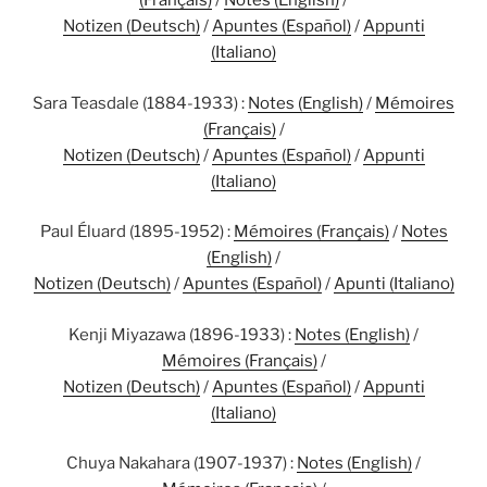
(Français)
/
Notes (English)
/
Notizen (Deutsch)
/
Apuntes (Español)
/
Appunti
(Italiano)
Sara Teasdale (1884-1933) :
Notes (English)
/
Mémoires
(Français)
/
Notizen (Deutsch)
/
Apuntes (Español)
/
Appunti
(Italiano)
Paul Éluard (1895-1952) :
Mémoires (Français)
/
Notes
(English)
/
Notizen (Deutsch)
/
Apuntes (Español)
/
Apunti (Italiano)
Kenji Miyazawa (1896-1933) :
Notes (English)
/
Mémoires (Français)
/
Notizen (Deutsch)
/
Apuntes (Español)
/
Appunti
(Italiano)
Chuya Nakahara (1907-1937) :
Notes (English)
/