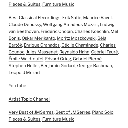
Pieces & Suites
,
Furniture Music
Best Classical Recordings
,
Erik Satie
,
Maurice Ravel
,
Claude Debussy
,
Wolfgang Amadeus Mozart
,
Ludwig
van Beethoven
,
Frédéric Chopin
,
Charles Koechlin
,
Mel
Bonis
,
Oskar Merikanto
,
Moritz Moszkowski
,
Béla
Bartók
,
Enrique Granados
,
Cécile Chaminade
,
Charles
Gounod
,
Jules Massenet
,
Reynaldo Hahn
,
Gabriel Fauré
,
Émile Waldteufel
,
Edvard Grieg
,
Gabriel Pierné
,
Stephen Heller
,
Benjamin Godard
,
George Bachman
,
Leopold Mozart
YouTube
Artist Topic Channel
Very Best of JMSerres
,
Best of JMSerres
,
Piano Solo
Pieces & Suites
,
Furniture Music