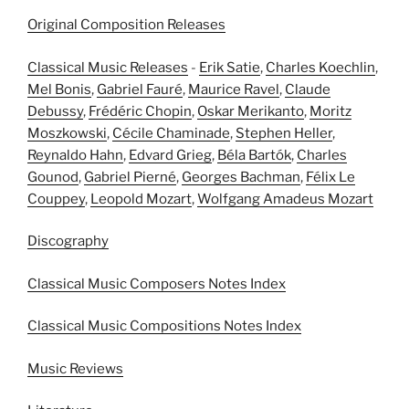
Original Composition Releases
Classical Music Releases
-
Erik Satie
,
Charles Koechlin
,
Mel Bonis
,
Gabriel Fauré
,
Maurice Ravel
,
Claude
Debussy
,
Frédéric Chopin
,
Oskar Merikanto
,
Moritz
Moszkowski
,
Cécile Chaminade
,
Stephen Heller
,
Reynaldo Hahn
,
Edvard Grieg
,
Béla Bartók
,
Charles
Gounod
,
Gabriel Pierné
,
Georges Bachman
,
Félix Le
Couppey
,
Leopold Mozart
,
Wolfgang Amadeus Mozart
Discography
Classical Music Composers Notes Index
Classical Music Compositions Notes Index
Music Reviews