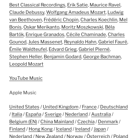
Best Classical Recordings
,
Erik Satie
,
Maurice Ravel
,
Claude Debussy
,
Wolfgang Amadeus Mozart
,
Ludwig
van Beethoven
,
Frédéric Chopin
,
Charles Koechlin
,
Mel
Bonis
,
Oskar Merikanto
,
Moritz Moszkowski
,
Béla
Bartók
,
Enrique Granados
,
Cécile Chaminade
,
Charles
Gounod
,
Jules Massenet
,
Reynaldo Hahn
,
Gabriel Fauré
,
Émile Waldteufel
,
Edvard Grieg
,
Gabriel Pierné
,
Stephen Heller
,
Benjamin Godard
,
George Bachman
,
Leopold Mozart
YouTube Music
Apple Music
United States
/
United Kingdom
/
France
/
Deutschland
/
Italia
/
España
/
Sverige
/
Nederland
/
Australia
/
Belgium (EN)
/
China Mainland
/
Czechia
/
Denmark
/
Finland
/
Hong Kong
/
Iceland
/
Ireland
/
Japan
/
Nederland
/
New Zealand
/
Norway
/
Österreich
/
Poland