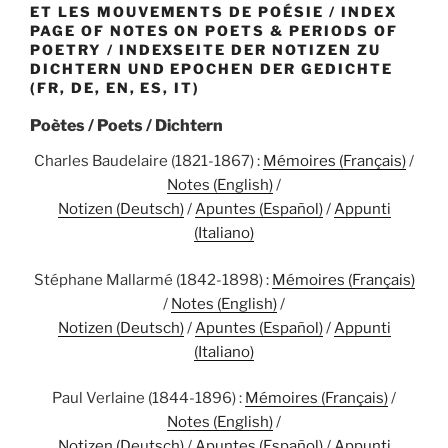
ET LES MOUVEMENTS DE POÉSIE / INDEX
PAGE OF NOTES ON POETS & PERIODS OF
POETRY / INDEXSEITE DER NOTIZEN ZU
DICHTERN UND EPOCHEN DER GEDICHTE
(FR, DE, EN, ES, IT)
Poètes / Poets / Dichtern
Charles Baudelaire (1821-1867) :
Mémoires (Français)
/
Notes (English)
/
Notizen (Deutsch)
/
Apuntes (Español)
/
Appunti
(Italiano)
Stéphane Mallarmé (1842-1898) :
Mémoires (Français)
/
Notes (English)
/
Notizen (Deutsch)
/
Apuntes (Español)
/
Appunti
(Italiano)
Paul Verlaine (1844-1896) :
Mémoires (Français)
/
Notes (English)
/
Notizen (Deutsch)
/
Apuntes (Español)
/
Appunti