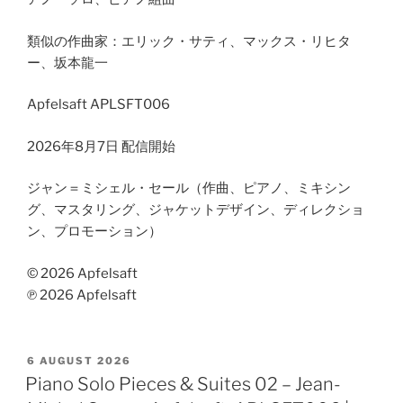
類似の作曲家：エリック・サティ、マックス・リヒタ
ー、坂本龍一
Apfelsaft APLSFT006
2026年8月7日 配信開始
ジャン＝ミシェル・セール（作曲、ピアノ、ミキシン
グ、マスタリング、ジャケットデザイン、ディレクショ
ン、プロモーション）
© 2026 Apfelsaft
℗ 2026 Apfelsaft
POSTED
6 AUGUST 2026
ON
Piano Solo Pieces & Suites 02 – Jean-