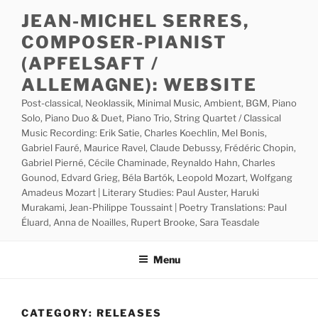
Skip
JEAN-MICHEL SERRES,
to
COMPOSER-PIANIST
content
(APFELSAFT /
ALLEMAGNE): WEBSITE
Post-classical, Neoklassik, Minimal Music, Ambient, BGM, Piano
Solo, Piano Duo & Duet, Piano Trio, String Quartet / Classical
Music Recording: Erik Satie, Charles Koechlin, Mel Bonis,
Gabriel Fauré, Maurice Ravel, Claude Debussy, Frédéric Chopin,
Gabriel Pierné, Cécile Chaminade, Reynaldo Hahn, Charles
Gounod, Edvard Grieg, Béla Bartók, Leopold Mozart, Wolfgang
Amadeus Mozart | Literary Studies: Paul Auster, Haruki
Murakami, Jean-Philippe Toussaint | Poetry Translations: Paul
Éluard, Anna de Noailles, Rupert Brooke, Sara Teasdale
Menu
CATEGORY:
RELEASES