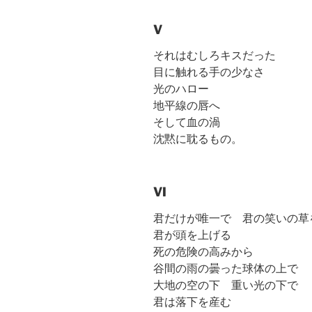
V
それはむしろキスだった
目に触れる手の少なさ
光のハロー
地平線の唇へ
そして血の渦
沈黙に耽るもの。
VI
君だけが唯一で 君の笑いの草
君が頭を上げる
死の危険の高みから
谷間の雨の曇った球体の上で
大地の空の下 重い光の下で
君は落下を産む