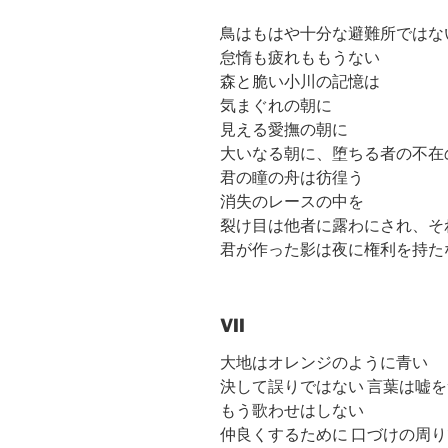
鳥はもはや十分な避難所ではな
怠惰も疲れももうない
森と脆い小川の記憶は
気まぐれの朝に
見える愛撫の朝に
大いなる朝に、堕ちる者の不在
君の瞳の舟は彷徨う
消失のレースの中を
裂け目は他者に露わにされ、そ
君が作った影は夜に権利を持た
VII
大地はオレンジのように青い
決して誤りではない 言葉は嘘
もう歌わせはしない
仲良くするために 口づけの周り