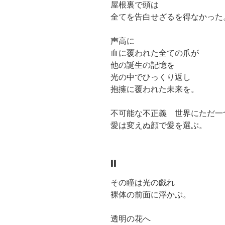
屋根裏で頭は
全てを告白せざるを得なかった
声高に
血に覆われた全ての爪が
他の誕生の記憶を
光の中でひっくり返し
抱擁に覆われた未来を。
不可能な不正義 世界にただ一
愛は変えぬ顔で愛を選ぶ。
II
その瞳は光の戯れ
裸体の前面に浮かぶ。
透明の花へ