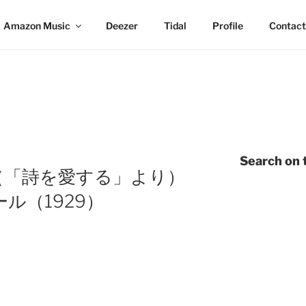
Amazon Music
Deezer
Tidal
Profile
Contact
Search on t
（「詩を愛する」より）
ル（1929）