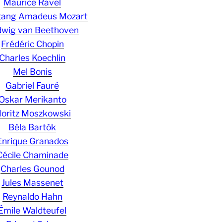
Maurice Ravel
gang Amadeus Mozart
wig van Beethoven
Frédéric Chopin
Charles Koechlin
Mel Bonis
Gabriel Fauré
Oskar Merikanto
oritz Moszkowski
Béla Bartók
Enrique Granados
Cécile Chaminade
Charles Gounod
Jules Massenet
Reynaldo Hahn
Émile Waldteufel