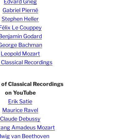
Edvard Grieg
Gabriel Pierné
Stephen Heller
Félix Le Couppey
Benjamin Godard
George Bachman
Leopold Mozart
 Classical Recordings
s of Classical Recordings
on YouTube
Erik Satie
Maurice Ravel
Claude Debussy
gang Amadeus Mozart
wig van Beethoven