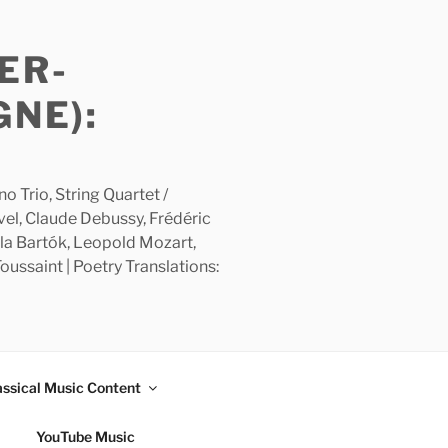
ER-
GNE):
 Trio, String Quartet /
avel, Claude Debussy, Frédéric
la Bartók, Leopold Mozart,
ussaint | Poetry Translations:
assical Music Content
YouTube Music