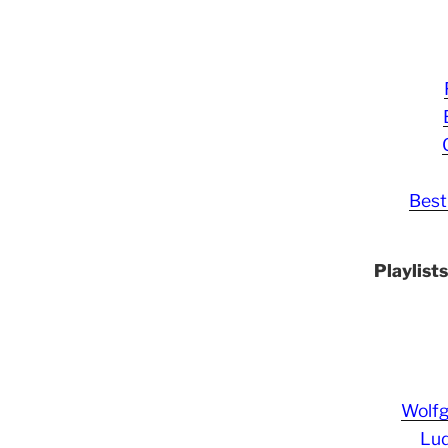
Best
Playlist
Wolf
Lud