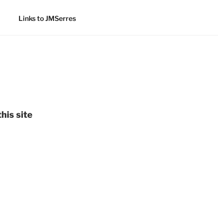
Links to JMSerres
his site