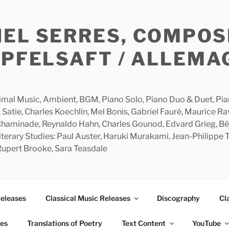
HEL SERRES, COMPOS
APFELSAFT / ALLEMA
imal Music, Ambient, BGM, Piano Solo, Piano Duo & Duet, Piano
 Satie, Charles Koechlin, Mel Bonis, Gabriel Fauré, Maurice R
 Chaminade, Reynaldo Hahn, Charles Gounod, Edvard Grieg, Bé
rary Studies: Paul Auster, Haruki Murakami, Jean-Philippe To
 Rupert Brooke, Sara Teasdale
Releases
Classical Music Releases
Discography
Cl
ies
Translations of Poetry
Text Content
YouTube