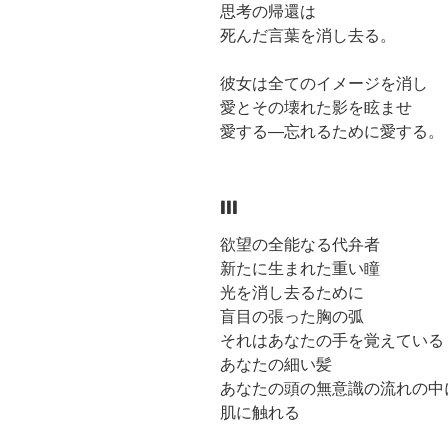
思考の帰還は
死んだ言葉を消し去る。
彼女は全てのイメージを消し
愛とその壊れた影を眩ませ
愛する―忘れるために愛する。
III
欲望の全能なる代弁者
新たに生まれた重い瞳
光を消し去るために
盲目の張った胸の弧
それはあなたの手を覚えている
あなたの細い髪
あなたの頭の無意識の流れの中
肌に触れる