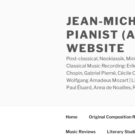
Skip
to
JEAN-MIC
content
PIANIST (
WEBSITE
Post-classical, Neoklassik, Min
Classical Music Recording: Erik
Chopin, Gabriel Pierné, Cécile
Wolfgang Amadeus Mozart | Lite
Paul Éluard, Anna de Noailles,
Home
Original Composition 
Music Reviews
Literary Stud