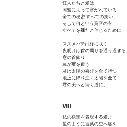
狂人たちと愛は
同盟によって塞がれている
全ての秘密 すべての笑い
そして何という寛容の衣
すべてを裸だと信じるために
スズメバチは緑に咲く
夜明けは首の周りを通り過ぎる
窓の首飾り
翼が葉を覆う
君は太陽の喜びを全て持つ
地上に降り注ぐ太陽を全て
君の美へと続く道に。
VIII
私の欲望を表現する愛よ
星のように言葉の空へ唇を