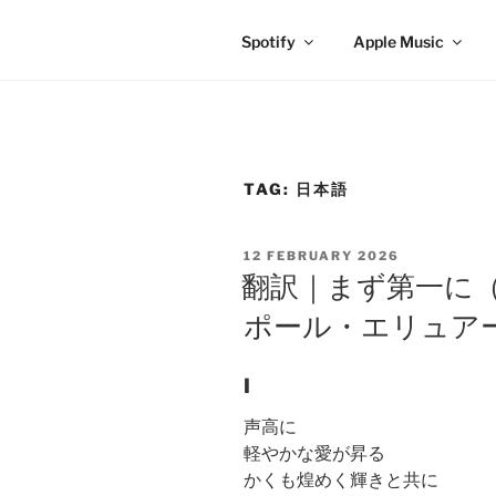
Spotify
Apple Music
TAG:
日本語
POSTED
12 FEBRUARY 2026
ON
翻訳｜まず第一に
ポール・エリュアー
I
声高に
軽やかな愛が昇る
かくも煌めく輝きと共に