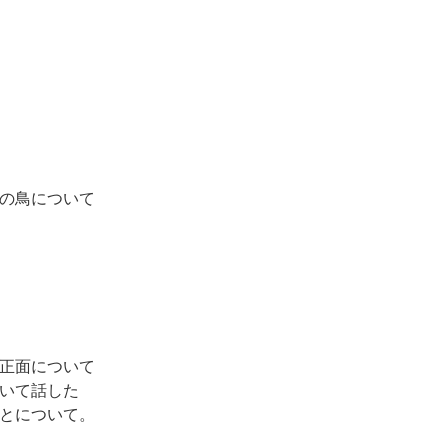
間の鳥について
た正面について
ついて話した
ことについて。