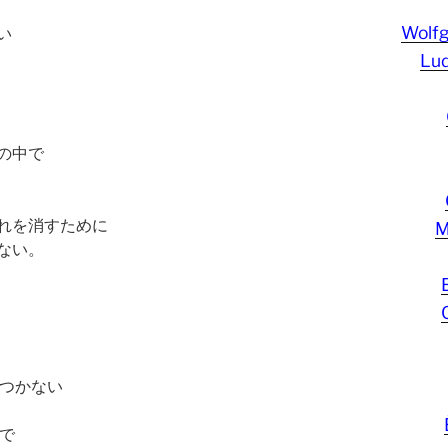
Wolf
い
Lud
の中で
れを消すために
M
ない。
をつかない
で