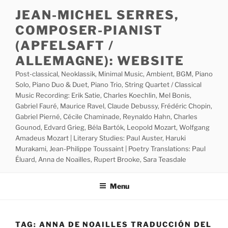
Skip
JEAN-MICHEL SERRES,
to
COMPOSER-PIANIST
content
(APFELSAFT /
ALLEMAGNE): WEBSITE
Post-classical, Neoklassik, Minimal Music, Ambient, BGM, Piano
Solo, Piano Duo & Duet, Piano Trio, String Quartet / Classical
Music Recording: Erik Satie, Charles Koechlin, Mel Bonis,
Gabriel Fauré, Maurice Ravel, Claude Debussy, Frédéric Chopin,
Gabriel Pierné, Cécile Chaminade, Reynaldo Hahn, Charles
Gounod, Edvard Grieg, Béla Bartók, Leopold Mozart, Wolfgang
Amadeus Mozart | Literary Studies: Paul Auster, Haruki
Murakami, Jean-Philippe Toussaint | Poetry Translations: Paul
Éluard, Anna de Noailles, Rupert Brooke, Sara Teasdale
Menu
TAG:
ANNA DE NOAILLES TRADUCCIÓN DEL