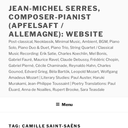
Skip
JEAN-MICHEL SERRES,
to
COMPOSER-PIANIST
content
(APFELSAFT /
ALLEMAGNE): WEBSITE
Post-classical, Neoklassik, Minimal Music, Ambient, BGM, Piano
Solo, Piano Duo & Duet, Piano Trio, String Quartet / Classical
Music Recording: Erik Satie, Charles Koechlin, Mel Bonis,
Gabriel Fauré, Maurice Ravel, Claude Debussy, Frédéric Chopin,
Gabriel Pierné, Cécile Chaminade, Reynaldo Hahn, Charles
Gounod, Edvard Grieg, Béla Bartók, Leopold Mozart, Wolfgang
Amadeus Mozart | Literary Studies: Paul Auster, Haruki
Murakami, Jean-Philippe Toussaint | Poetry Translations: Paul
Éluard, Anna de Noailles, Rupert Brooke, Sara Teasdale
Menu
TAG:
CAMILLE SAINT-SAËNS