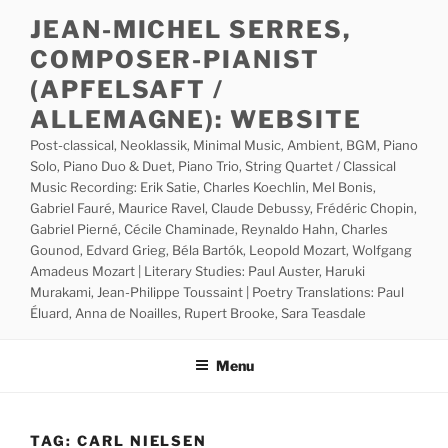
Skip
JEAN-MICHEL SERRES,
to
COMPOSER-PIANIST
content
(APFELSAFT /
ALLEMAGNE): WEBSITE
Post-classical, Neoklassik, Minimal Music, Ambient, BGM, Piano
Solo, Piano Duo & Duet, Piano Trio, String Quartet / Classical
Music Recording: Erik Satie, Charles Koechlin, Mel Bonis,
Gabriel Fauré, Maurice Ravel, Claude Debussy, Frédéric Chopin,
Gabriel Pierné, Cécile Chaminade, Reynaldo Hahn, Charles
Gounod, Edvard Grieg, Béla Bartók, Leopold Mozart, Wolfgang
Amadeus Mozart | Literary Studies: Paul Auster, Haruki
Murakami, Jean-Philippe Toussaint | Poetry Translations: Paul
Éluard, Anna de Noailles, Rupert Brooke, Sara Teasdale
Menu
TAG:
CARL NIELSEN