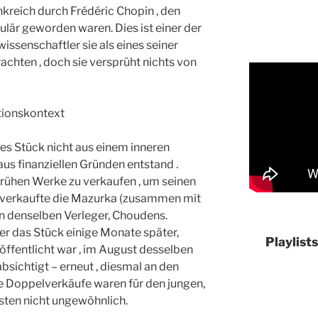
nkreich durch Frédéric Chopin , den
lär geworden waren. Dies ist einer der
senschaftler sie als eines seiner
achten , doch sie versprüht nichts von
tionskontext
ses Stück nicht aus einem inneren
us finanziellen Gründen entstand .
 frühen Werke zu verkaufen , um seinen
, verkaufte die Mazurka (zusammen mit
an denselben Verleger, Choudens.
r das Stück einige Monate später,
Playlist
fentlicht war , im August desselben
sichtigt – erneut , diesmal an den
he Doppelverkäufe waren für den jungen,
ten nicht ungewöhnlich.