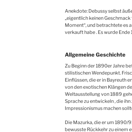
Anekdote: Debussy selbst äußer
„eigentlich keinen Geschmack f
Moment“, und betrachtete es a
verkauft habe . Es wurde Ende 
Allgemeine Geschichte
Zu Beginn der 1890er Jahre be
stilistischen Wendepunkt. Fri
Einflüssen, die er in Bayreuth 
von den exotischen Klängen der
Weltausstellung von 1889 gehör
Sprache zu entwickeln , die ih
Impressionismus machen sollt
Die Mazurka, die er um 1890/91
bewusste Rückkehr zu einem et