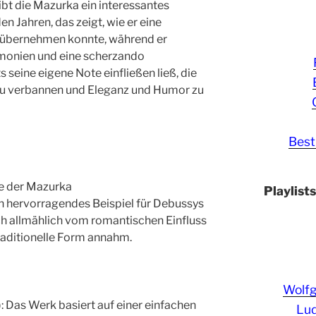
ibt die Mazurka ein interessantes
 Jahren, das zeigt, wie er eine
) übernehmen konnte, während er
rmonien und eine scherzando
s seine eigene Note einfließen ließ, die
e zu verbannen und Eleganz und Humor zu
Best
e der Mazurka
Playlist
in hervorragendes Beispiel für Debussys
ch allmählich vom romantischen Einfluss
traditionelle Form annahm.
Wolf
: Das Werk basiert auf einer einfachen
Lud