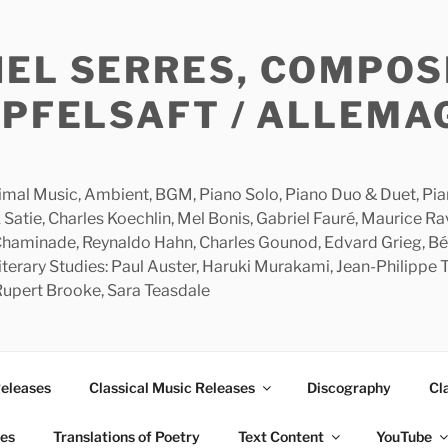
HEL SERRES, COMPOS
APFELSAFT / ALLEMA
imal Music, Ambient, BGM, Piano Solo, Piano Duo & Duet, Piano
 Satie, Charles Koechlin, Mel Bonis, Gabriel Fauré, Maurice R
 Chaminade, Reynaldo Hahn, Charles Gounod, Edvard Grieg, Bé
rary Studies: Paul Auster, Haruki Murakami, Jean-Philippe To
 Rupert Brooke, Sara Teasdale
Releases
Classical Music Releases
Discography
Cl
ies
Translations of Poetry
Text Content
YouTube