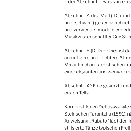
jeder Abschnitt etwas kürzer ist
Abschnitt A (fis- Moll ): Der m
unbeschwert) gekennzeichnete 
und verwendet modale erniedri
Musikwissenschaftler Guy Sacr
Abschnitt B (D-Dur): Dies ist d
anmutigere und leichtere Atmos
Mazurka charakteristischen pu
einer eleganten und weniger 
Abschnitt A’: Eine gekürzte u
ersten Teils.
Kompositionen Debussys, wie de
Steirischen Tarantella (1891),
Anweisung „Rubato“ lädt den In
stilisierte Tänze typischen Freih