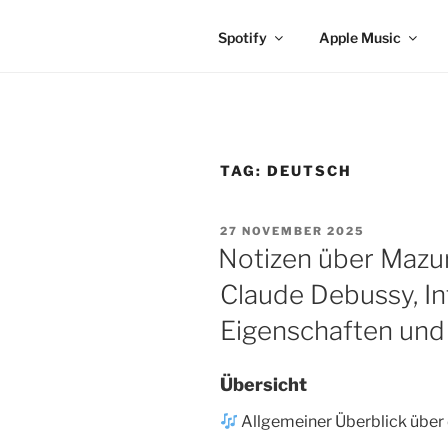
Spotify
Apple Music
TAG:
DEUTSCH
POSTED
27 NOVEMBER 2025
ON
Notizen über Mazur
Claude Debussy, In
Eigenschaften und
Übersicht
Allgemeiner Überblick über