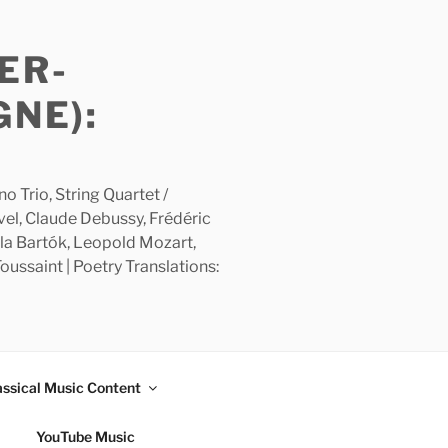
ER-
GNE):
 Trio, String Quartet /
avel, Claude Debussy, Frédéric
la Bartók, Leopold Mozart,
ussaint | Poetry Translations:
assical Music Content
YouTube Music