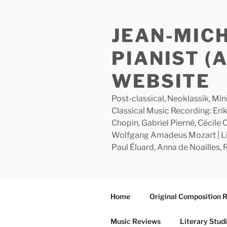
Skip
to
JEAN-MIC
content
PIANIST (
WEBSITE
Post-classical, Neoklassik, Min
Classical Music Recording: Erik
Chopin, Gabriel Pierné, Cécile
Wolfgang Amadeus Mozart | Lite
Paul Éluard, Anna de Noailles,
Home
Original Composition 
Music Reviews
Literary Stud