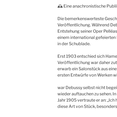
🕰 Eine anachronistische Publi
Die bemerkenswerteste Geschic
Veröffentlichung. Während Deb
Entstehung seiner Oper Pelléas
einem international gefeierten
in der Schublade.
Erst 1903 entschied sich Hamel
Veröffentlichung war daher zut
erwarb ein Salonstück aus einer 
ersten Entwürfe von Werken wie
war Debussy selbst nicht begei
wieder auftauchen zu sehen. In
Jahr 1905 vertraute er an: „Ic
diese Art von Stück, besonder