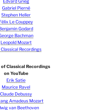
Edvard Grieg
Gabriel Pierné
Stephen Heller
Félix Le Couppey
Benjamin Godard
George Bachman
Leopold Mozart
 Classical Recordings
s of Classical Recordings
on YouTube
Erik Satie
Maurice Ravel
Claude Debussy
gang Amadeus Mozart
wig van Beethoven