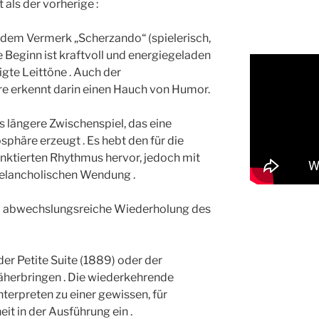
 als der vorherige :
it dem Vermerk „Scherzando“ (spielerisch,
Beginn ist kraftvoll und energiegeladen
gte Leittöne . Auch der
e erkennt darin einen Hauch von Humor.
as längere Zwischenspiel, das eine
phäre erzeugt . Es hebt den für die
nktierten Rhythmus hervor, jedoch mit
melancholischen Wendung .
nd abwechslungsreiche Wiederholung des
r Petite Suite (1889) oder der
 näherbringen . Die wiederkehrende
terpreten zu einer gewissen, für
eit in der Ausführung ein .