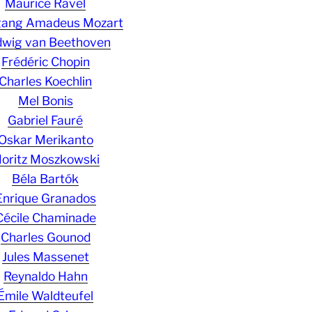
Maurice Ravel
gang Amadeus Mozart
wig van Beethoven
Frédéric Chopin
Charles Koechlin
Mel Bonis
Gabriel Fauré
Oskar Merikanto
oritz Moszkowski
Béla Bartók
Enrique Granados
Cécile Chaminade
Charles Gounod
Jules Massenet
Reynaldo Hahn
Émile Waldteufel