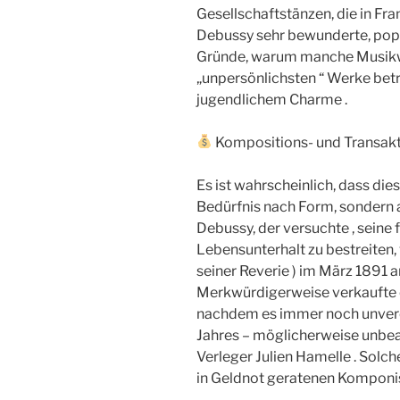
Gesellschaftstänzen, die in Fra
Debussy sehr bewunderte, popu
Gründe, warum manche Musikwis
„unpersönlichsten “ Werke betr
jugendlichem Charme .
Kompositions- und Transak
Es ist wahrscheinlich, dass die
Bedürfnis nach Form, sondern a
Debussy, der versuchte , seine
Lebensunterhalt zu bestreiten
seiner Reverie ) im März 1891 
Merkwürdigerweise verkaufte e
nachdem es immer noch unveröf
Jahres – möglicherweise unbeab
Verleger Julien Hamelle . Solc
in Geldnot geratenen Komponis