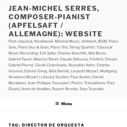
Skip
JEAN-MICHEL SERRES,
to
COMPOSER-PIANIST
content
(APFELSAFT /
ALLEMAGNE): WEBSITE
Post-classical, Neoklassik, Minimal Music, Ambient, BGM, Piano
Solo, Piano Duo & Duet, Piano Trio, String Quartet / Classical
Music Recording: Erik Satie, Charles Koechlin, Mel Bonis,
Gabriel Fauré, Maurice Ravel, Claude Debussy, Frédéric Chopin,
Gabriel Pierné, Cécile Chaminade, Reynaldo Hahn, Charles
Gounod, Edvard Grieg, Béla Bartók, Leopold Mozart, Wolfgang
Amadeus Mozart | Literary Studies: Paul Auster, Haruki
Murakami, Jean-Philippe Toussaint | Poetry Translations: Paul
Éluard, Anna de Noailles, Rupert Brooke, Sara Teasdale
Menu
TAG:
DIRECTOR DE ORQUESTA