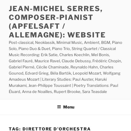
Skip
JEAN-MICHEL SERRES,
to
COMPOSER-PIANIST
content
(APFELSAFT /
ALLEMAGNE): WEBSITE
Post-classical, Neoklassik, Minimal Music, Ambient, BGM, Piano
Solo, Piano Duo & Duet, Piano Trio, String Quartet / Classical
Music Recording: Erik Satie, Charles Koechlin, Mel Bonis,
Gabriel Fauré, Maurice Ravel, Claude Debussy, Frédéric Chopin,
Gabriel Pierné, Cécile Chaminade, Reynaldo Hahn, Charles
Gounod, Edvard Grieg, Béla Bartók, Leopold Mozart, Wolfgang
Amadeus Mozart | Literary Studies: Paul Auster, Haruki
Murakami, Jean-Philippe Toussaint | Poetry Translations: Paul
Éluard, Anna de Noailles, Rupert Brooke, Sara Teasdale
Menu
TAG:
DIRETTORE D’ORCHESTRA