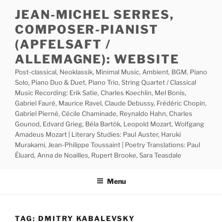
Skip
JEAN-MICHEL SERRES,
to
COMPOSER-PIANIST
content
(APFELSAFT /
ALLEMAGNE): WEBSITE
Post-classical, Neoklassik, Minimal Music, Ambient, BGM, Piano
Solo, Piano Duo & Duet, Piano Trio, String Quartet / Classical
Music Recording: Erik Satie, Charles Koechlin, Mel Bonis,
Gabriel Fauré, Maurice Ravel, Claude Debussy, Frédéric Chopin,
Gabriel Pierné, Cécile Chaminade, Reynaldo Hahn, Charles
Gounod, Edvard Grieg, Béla Bartók, Leopold Mozart, Wolfgang
Amadeus Mozart | Literary Studies: Paul Auster, Haruki
Murakami, Jean-Philippe Toussaint | Poetry Translations: Paul
Éluard, Anna de Noailles, Rupert Brooke, Sara Teasdale
Menu
TAG:
DMITRY KABALEVSKY