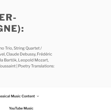
ER-
GNE):
 Trio, String Quartet /
avel, Claude Debussy, Frédéric
la Bartók, Leopold Mozart,
ussaint | Poetry Translations:
assical Music Content
YouTube Music