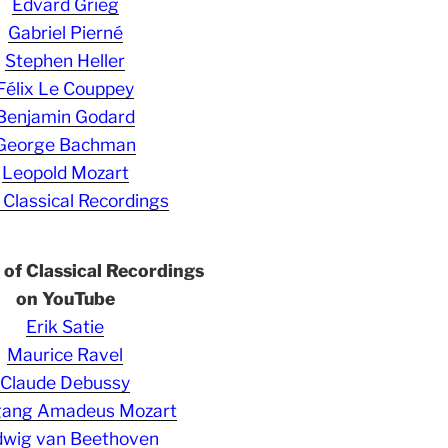
Edvard Grieg
Gabriel Pierné
Stephen Heller
Félix Le Couppey
Benjamin Godard
George Bachman
Leopold Mozart
 Classical Recordings
s of Classical Recordings
on YouTube
Erik Satie
Maurice Ravel
Claude Debussy
gang Amadeus Mozart
wig van Beethoven