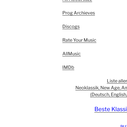
Prog Archieves
Discogs
Rate Your Music
AllMusic
IMDb
Liste all
Neoklassik, New Age, Am
(Deutsch, English,
Beste Klas
au