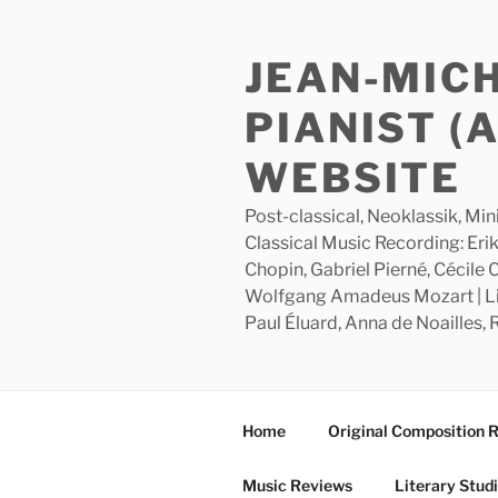
Skip
to
JEAN-MIC
content
PIANIST (
WEBSITE
Post-classical, Neoklassik, Min
Classical Music Recording: Erik
Chopin, Gabriel Pierné, Cécile
Wolfgang Amadeus Mozart | Lite
Paul Éluard, Anna de Noailles,
Home
Original Composition 
Music Reviews
Literary Stud