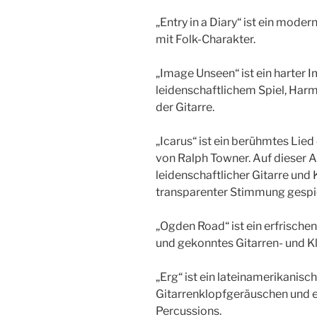
„Entry in a Diary“ ist ein mod
mit Folk-Charakter.
„Image Unseen“ ist ein harter 
leidenschaftlichem Spiel, Har
der Gitarre.
„Icarus“ ist ein berühmtes Lie
von Ralph Towner. Auf dieser 
leidenschaftlicher Gitarre und 
transparenter Stimmung gespie
„Ogden Road“ ist ein erfrische
und gekonntes Gitarren- und K
„Erg“ ist ein lateinamerikanis
Gitarrenklopfgeräuschen und e
Percussions.