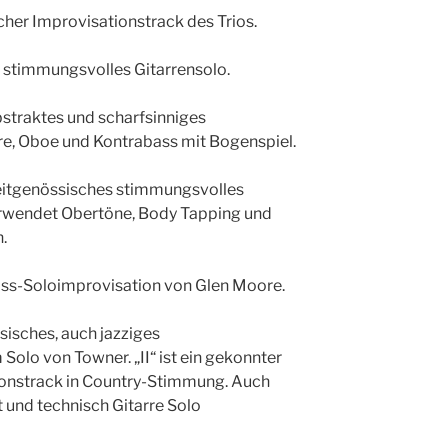
scher Improvisationstrack des Trios.
s, stimmungsvolles Gitarrensolo.
abstraktes und scharfsinniges
re, Oboe und Kontrabass mit Bogenspiel.
 zeitgenössisches stimmungsvolles
erwendet Obertöne, Body Tapping und
.
 Bass-Soloimprovisation von Glen Moore.
össisches, auch jazziges
Solo von Towner. „II“ ist ein gekonnter
ionstrack in Country-Stimmung. Auch
rt und technisch Gitarre Solo