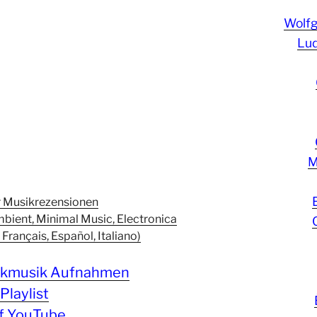
Wolf
Lud
M
er Musikrezensionen
bient, Minimal Music, Electronica
 Français, Español, Italiano)
sikmusik Aufnahmen
Playlist
f YouTube