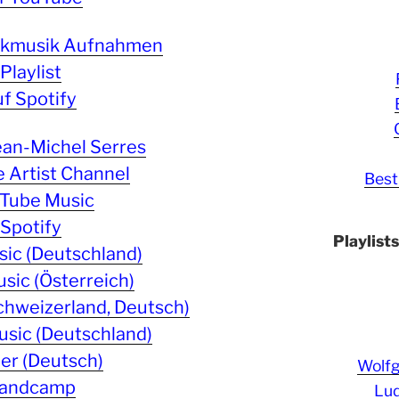
sikmusik Aufnahmen
Playlist
uf Spotify
Jean-Michel Serres
 Artist Channel
Best
Tube Music
Spotify
Playlist
ic (Deutschland)
sic (Österreich)
chweizerland, Deutsch)
sic (Deutschland)
er (Deutsch)
Wolf
andcamp
Lud