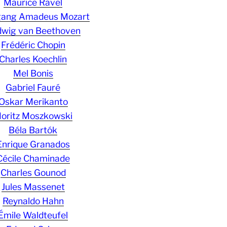
Maurice Ravel
gang Amadeus Mozart
wig van Beethoven
Frédéric Chopin
Charles Koechlin
Mel Bonis
Gabriel Fauré
Oskar Merikanto
oritz Moszkowski
Béla Bartók
Enrique Granados
Cécile Chaminade
Charles Gounod
Jules Massenet
Reynaldo Hahn
Émile Waldteufel