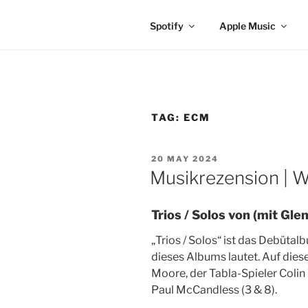
Spotify
Apple Music
TAG:
ECM
POSTED
20 MAY 2024
ON
Musikrezension | 
Trios / Solos von (mit Gl
„Trios / Solos“ ist das Debütal
dieses Albums lautet. Auf dies
Moore, der Tabla-Spieler Colin
Paul McCandless (3 & 8).