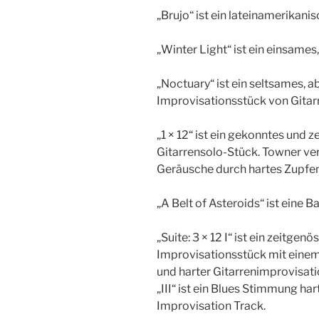
„Brujo“ ist ein lateinamerikani
„Winter Light“ ist ein einsame
„Noctuary“ ist ein seltsames, 
Improvisationsstück von Gitar
„1 × 12“ ist ein gekonntes und
Gitarrensolo-Stück. Towner v
Geräusche durch hartes Zupfen
„A Belt of Asteroids“ ist eine
„Suite: 3 × 12 I“ ist ein zeitgen
Improvisationsstück mit einem 
und harter Gitarrenimprovisat
„III“ ist ein Blues Stimmung ha
Improvisation Track.