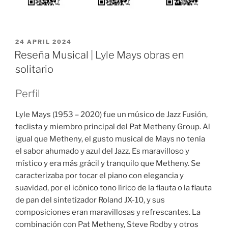
POSTED
24 APRIL 2024
ON
Reseña Musical | Lyle Mays obras en
solitario
Perfil
Lyle Mays (1953 – 2020) fue un músico de Jazz Fusión,
teclista y miembro principal del Pat Metheny Group. Al
igual que Metheny, el gusto musical de Mays no tenía
el sabor ahumado y azul del Jazz. Es maravilloso y
místico y era más grácil y tranquilo que Metheny. Se
caracterizaba por tocar el piano con elegancia y
suavidad, por el icónico tono lírico de la flauta o la flauta
de pan del sintetizador Roland JX-10, y sus
composiciones eran maravillosas y refrescantes. La
combinación con Pat Metheny, Steve Rodby y otros