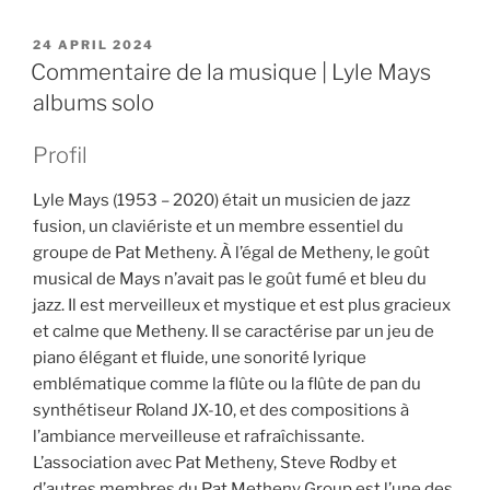
POSTED
24 APRIL 2024
ON
Commentaire de la musique | Lyle Mays
albums solo
Profil
Lyle Mays (1953 – 2020) était un musicien de jazz
fusion, un claviériste et un membre essentiel du
groupe de Pat Metheny. À l’égal de Metheny, le goût
musical de Mays n’avait pas le goût fumé et bleu du
jazz. Il est merveilleux et mystique et est plus gracieux
et calme que Metheny. Il se caractérise par un jeu de
piano élégant et fluide, une sonorité lyrique
emblématique comme la flûte ou la flûte de pan du
synthétiseur Roland JX-10, et des compositions à
l’ambiance merveilleuse et rafraîchissante.
L’association avec Pat Metheny, Steve Rodby et
d’autres membres du Pat Metheny Group est l’une des