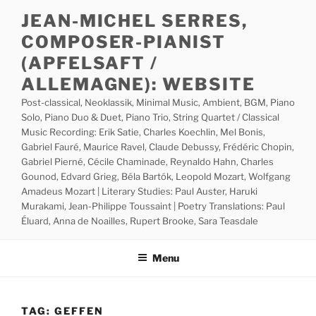
Skip
JEAN-MICHEL SERRES,
to
COMPOSER-PIANIST
content
(APFELSAFT /
ALLEMAGNE): WEBSITE
Post-classical, Neoklassik, Minimal Music, Ambient, BGM, Piano
Solo, Piano Duo & Duet, Piano Trio, String Quartet / Classical
Music Recording: Erik Satie, Charles Koechlin, Mel Bonis,
Gabriel Fauré, Maurice Ravel, Claude Debussy, Frédéric Chopin,
Gabriel Pierné, Cécile Chaminade, Reynaldo Hahn, Charles
Gounod, Edvard Grieg, Béla Bartók, Leopold Mozart, Wolfgang
Amadeus Mozart | Literary Studies: Paul Auster, Haruki
Murakami, Jean-Philippe Toussaint | Poetry Translations: Paul
Éluard, Anna de Noailles, Rupert Brooke, Sara Teasdale
Menu
TAG:
GEFFEN