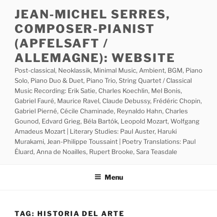
Skip
JEAN-MICHEL SERRES,
to
COMPOSER-PIANIST
content
(APFELSAFT /
ALLEMAGNE): WEBSITE
Post-classical, Neoklassik, Minimal Music, Ambient, BGM, Piano
Solo, Piano Duo & Duet, Piano Trio, String Quartet / Classical
Music Recording: Erik Satie, Charles Koechlin, Mel Bonis,
Gabriel Fauré, Maurice Ravel, Claude Debussy, Frédéric Chopin,
Gabriel Pierné, Cécile Chaminade, Reynaldo Hahn, Charles
Gounod, Edvard Grieg, Béla Bartók, Leopold Mozart, Wolfgang
Amadeus Mozart | Literary Studies: Paul Auster, Haruki
Murakami, Jean-Philippe Toussaint | Poetry Translations: Paul
Éluard, Anna de Noailles, Rupert Brooke, Sara Teasdale
Menu
TAG:
HISTORIA DEL ARTE