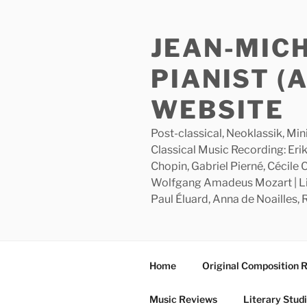
Skip
to
JEAN-MIC
content
PIANIST (
WEBSITE
Post-classical, Neoklassik, Min
Classical Music Recording: Erik
Chopin, Gabriel Pierné, Cécile
Wolfgang Amadeus Mozart | Lite
Paul Éluard, Anna de Noailles,
Home
Original Composition 
Music Reviews
Literary Stud