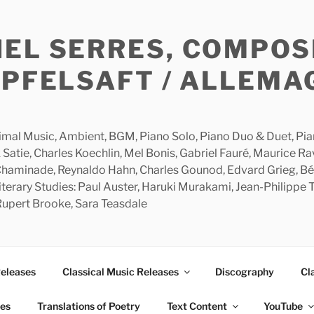
HEL SERRES, COMPOS
APFELSAFT / ALLEMA
imal Music, Ambient, BGM, Piano Solo, Piano Duo & Duet, Piano
 Satie, Charles Koechlin, Mel Bonis, Gabriel Fauré, Maurice R
 Chaminade, Reynaldo Hahn, Charles Gounod, Edvard Grieg, Bé
rary Studies: Paul Auster, Haruki Murakami, Jean-Philippe To
 Rupert Brooke, Sara Teasdale
Releases
Classical Music Releases
Discography
Cl
ies
Translations of Poetry
Text Content
YouTube