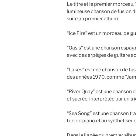
Le titre et le premier morceau,
lumineuse chanson de fusion de g
suite au premier album.
“Ice Fire” est un morceau de gui
“Oasis” est une chanson espag
avec des arpèges de guitare ac
“Lakes” est une chanson de fusi
des années 1970, comme “Jam
“River Quay” est une chanson d
et sucrée, interprétée par un tr
“Sea Song” est une chanson tran
trio de piano et au synthétiseur.
Dans la lignée du premier album