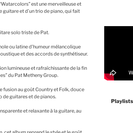
 “Watarcolors” est une merveilleuse et
uitare et d’un trio de piano, qui fait
tare solo triste de Pat.
nole ou latine d’humeur mélancolique
oustique et des accords de synthétiseur.
on lumineuse et rafraîchissante de la fin
es” du Pat Metheny Group.
e fusion au goût Country et Folk, douce
io de guitares et de pianos.
Playlist
sparente et relaxante à la guitare, au
, cet album reprend le style et le goût