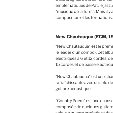
emblématiques de Pat, le jazz,
“musique de la forêt”. Mais il y 
composition et les formations.
New Chautauqua (ECM, 1
“New Chautauqua” est le premi
le leader d’un combo). Cet al
électriques à 6 et 12 cordes, d
15 cordes et de basse électriqu
“New Chautauqua” est une chan
rafraîchissante avec un solo de
guitare acoustique.
“Country Poem” est une chanson
composée de quelques guitares 
solo, de guitare arpégée et d