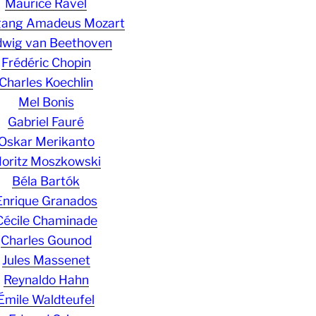
Maurice Ravel
gang Amadeus Mozart
wig van Beethoven
Frédéric Chopin
Charles Koechlin
Mel Bonis
Gabriel Fauré
Oskar Merikanto
oritz Moszkowski
Béla Bartók
Enrique Granados
Cécile Chaminade
Charles Gounod
Jules Massenet
Reynaldo Hahn
Émile Waldteufel