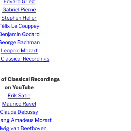
Edvard Grieg
Gabriel Pierné
Stephen Heller
Félix Le Couppey
Benjamin Godard
George Bachman
Leopold Mozart
 Classical Recordings
s of Classical Recordings
on YouTube
Erik Satie
Maurice Ravel
Claude Debussy
gang Amadeus Mozart
wig van Beethoven