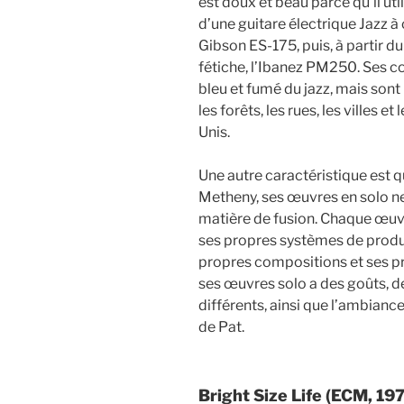
est doux et beau parce qu’il ut
d’une guitare électrique Jazz à 
Gibson ES-175, puis, à partir d
fétiche, l’Ibanez PM250. Ses c
bleu et fumé du jazz, mais sont
les forêts, les rues, les villes 
Unis.
Une autre caractéristique est 
Metheny, ses œuvres en solo ne
matière de fusion. Chaque œuvr
ses propres systèmes de produ
propres compositions et ses p
ses œuvres solo a des goûts, d
différents, ainsi que l’ambianc
de Pat.
Bright Size Life (ECM, 19