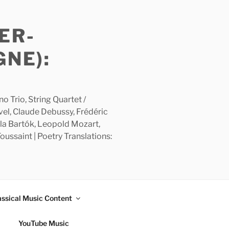
ER-
GNE):
 Trio, String Quartet /
avel, Claude Debussy, Frédéric
la Bartók, Leopold Mozart,
ussaint | Poetry Translations:
assical Music Content
YouTube Music