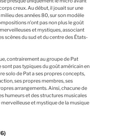
ilise presque uniquement le micro avant
corps creux. Au début, il jouait sur une
u milieu des années 80, sur son modèle
ompositions n’ont pas non plus le goût
 merveilleuses et mystiques, associant
et les scènes du sud et du centre des États-
que, contrairement au groupe de Pat
 sont pas typiques du goût américain en
e solo de Pat a ses propres concepts,
ction, ses propres membres, ses
ropres arrangements. Ainsi, chacune de
es humeurs et des structures musicales
e merveilleuse et mystique de la musique
76)