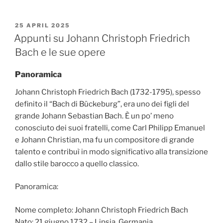
POSTED
25 APRIL 2025
ON
Appunti su Johann Christoph Friedrich
Bach e le sue opere
Panoramica
Johann Christoph Friedrich Bach (1732-1795), spesso
definito il “Bach di Bückeburg”, era uno dei figli del
grande Johann Sebastian Bach. È un po’ meno
conosciuto dei suoi fratelli, come Carl Philipp Emanuel
e Johann Christian, ma fu un compositore di grande
talento e contribuì in modo significativo alla transizione
dallo stile barocco a quello classico.
Panoramica:
Nome completo: Johann Christoph Friedrich Bach
Nato: 21 giugno 1732 – Lipsia, Germania