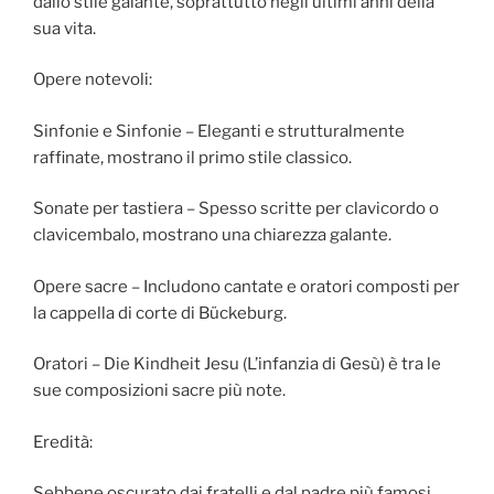
dallo stile galante, soprattutto negli ultimi anni della
sua vita.
Opere notevoli:
Sinfonie e Sinfonie – Eleganti e strutturalmente
raffinate, mostrano il primo stile classico.
Sonate per tastiera – Spesso scritte per clavicordo o
clavicembalo, mostrano una chiarezza galante.
Opere sacre – Includono cantate e oratori composti per
la cappella di corte di Bückeburg.
Oratori – Die Kindheit Jesu (L’infanzia di Gesù) è tra le
sue composizioni sacre più note.
Eredità:
Sebbene oscurato dai fratelli e dal padre più famosi,