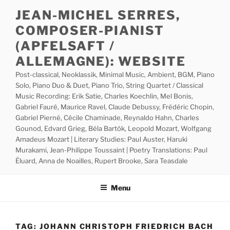
Skip
JEAN-MICHEL SERRES,
to
COMPOSER-PIANIST
content
(APFELSAFT /
ALLEMAGNE): WEBSITE
Post-classical, Neoklassik, Minimal Music, Ambient, BGM, Piano
Solo, Piano Duo & Duet, Piano Trio, String Quartet / Classical
Music Recording: Erik Satie, Charles Koechlin, Mel Bonis,
Gabriel Fauré, Maurice Ravel, Claude Debussy, Frédéric Chopin,
Gabriel Pierné, Cécile Chaminade, Reynaldo Hahn, Charles
Gounod, Edvard Grieg, Béla Bartók, Leopold Mozart, Wolfgang
Amadeus Mozart | Literary Studies: Paul Auster, Haruki
Murakami, Jean-Philippe Toussaint | Poetry Translations: Paul
Éluard, Anna de Noailles, Rupert Brooke, Sara Teasdale
Menu
TAG:
JOHANN CHRISTOPH FRIEDRICH BACH