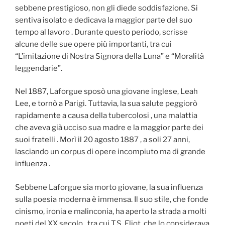
sebbene prestigioso, non gli diede soddisfazione. Si
sentiva isolato e dedicava la maggior parte del suo
tempo al lavoro . Durante questo periodo, scrisse
alcune delle sue opere più importanti, tra cui
“L’imitazione di Nostra Signora della Luna” e “Moralità
leggendarie”.
Nel 1887, Laforgue sposò una giovane inglese, Leah
Lee, e tornò a Parigi. Tuttavia, la sua salute peggiorò
rapidamente a causa della tubercolosi , una malattia
che aveva già ucciso sua madre e la maggior parte dei
suoi fratelli . Morì il 20 agosto 1887 , a soli 27 anni,
lasciando un corpus di opere incompiuto ma di grande
influenza .
Sebbene Laforgue sia morto giovane, la sua influenza
sulla poesia moderna è immensa. Il suo stile, che fonde
cinismo, ironia e malinconia, ha aperto la strada a molti
poeti del XX secolo , tra cui T.S. Eliot, che lo considerava