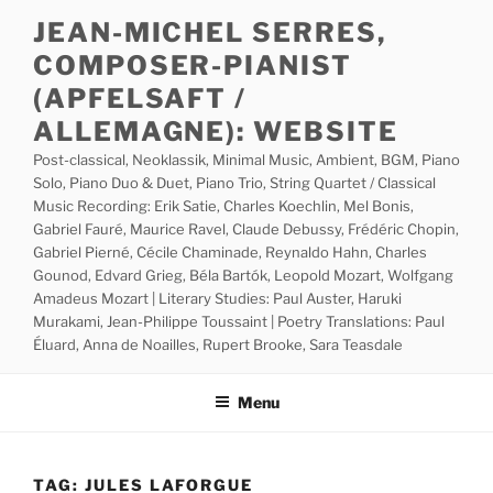
Skip
JEAN-MICHEL SERRES,
to
COMPOSER-PIANIST
content
(APFELSAFT /
ALLEMAGNE): WEBSITE
Post-classical, Neoklassik, Minimal Music, Ambient, BGM, Piano
Solo, Piano Duo & Duet, Piano Trio, String Quartet / Classical
Music Recording: Erik Satie, Charles Koechlin, Mel Bonis,
Gabriel Fauré, Maurice Ravel, Claude Debussy, Frédéric Chopin,
Gabriel Pierné, Cécile Chaminade, Reynaldo Hahn, Charles
Gounod, Edvard Grieg, Béla Bartók, Leopold Mozart, Wolfgang
Amadeus Mozart | Literary Studies: Paul Auster, Haruki
Murakami, Jean-Philippe Toussaint | Poetry Translations: Paul
Éluard, Anna de Noailles, Rupert Brooke, Sara Teasdale
Menu
TAG:
JULES LAFORGUE