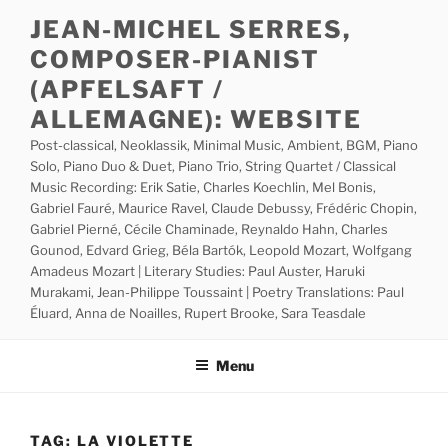
Skip
JEAN-MICHEL SERRES,
to
COMPOSER-PIANIST
content
(APFELSAFT /
ALLEMAGNE): WEBSITE
Post-classical, Neoklassik, Minimal Music, Ambient, BGM, Piano
Solo, Piano Duo & Duet, Piano Trio, String Quartet / Classical
Music Recording: Erik Satie, Charles Koechlin, Mel Bonis,
Gabriel Fauré, Maurice Ravel, Claude Debussy, Frédéric Chopin,
Gabriel Pierné, Cécile Chaminade, Reynaldo Hahn, Charles
Gounod, Edvard Grieg, Béla Bartók, Leopold Mozart, Wolfgang
Amadeus Mozart | Literary Studies: Paul Auster, Haruki
Murakami, Jean-Philippe Toussaint | Poetry Translations: Paul
Éluard, Anna de Noailles, Rupert Brooke, Sara Teasdale
Menu
TAG:
LA VIOLETTE