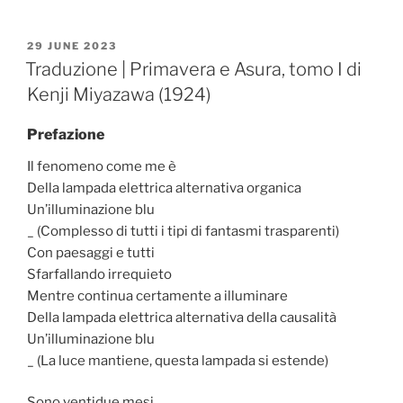
POSTED
29 JUNE 2023
ON
Traduzione | Primavera e Asura, tomo I di
Kenji Miyazawa (1924)
Prefazione
Il fenomeno come me è
Della lampada elettrica alternativa organica
Un’illuminazione blu
_ (Complesso di tutti i tipi di fantasmi trasparenti)
Con paesaggi e tutti
Sfarfallando irrequieto
Mentre continua certamente a illuminare
Della lampada elettrica alternativa della causalità
Un’illuminazione blu
_ (La luce mantiene, questa lampada si estende)
Sono ventidue mesi