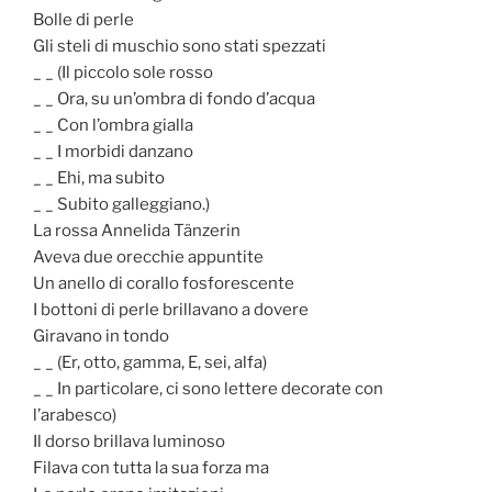
Bolle di perle
Gli steli di muschio sono stati spezzati
_ _ (Il piccolo sole rosso
_ _ Ora, su un’ombra di fondo d’acqua
_ _ Con l’ombra gialla
_ _ I morbidi danzano
_ _ Ehi, ma subito
_ _ Subito galleggiano.)
La rossa Annelida Tänzerin
Aveva due orecchie appuntite
Un anello di corallo fosforescente
I bottoni di perle brillavano a dovere
Giravano in tondo
_ _ (Er, otto, gamma, E, sei, alfa)
_ _ In particolare, ci sono lettere decorate con
l’arabesco)
Il dorso brillava luminoso
Filava con tutta la sua forza ma