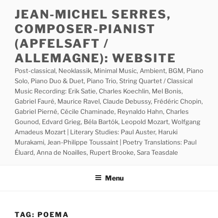
Skip
JEAN-MICHEL SERRES,
to
COMPOSER-PIANIST
content
(APFELSAFT /
ALLEMAGNE): WEBSITE
Post-classical, Neoklassik, Minimal Music, Ambient, BGM, Piano
Solo, Piano Duo & Duet, Piano Trio, String Quartet / Classical
Music Recording: Erik Satie, Charles Koechlin, Mel Bonis,
Gabriel Fauré, Maurice Ravel, Claude Debussy, Frédéric Chopin,
Gabriel Pierné, Cécile Chaminade, Reynaldo Hahn, Charles
Gounod, Edvard Grieg, Béla Bartók, Leopold Mozart, Wolfgang
Amadeus Mozart | Literary Studies: Paul Auster, Haruki
Murakami, Jean-Philippe Toussaint | Poetry Translations: Paul
Éluard, Anna de Noailles, Rupert Brooke, Sara Teasdale
Menu
TAG:
POEMA