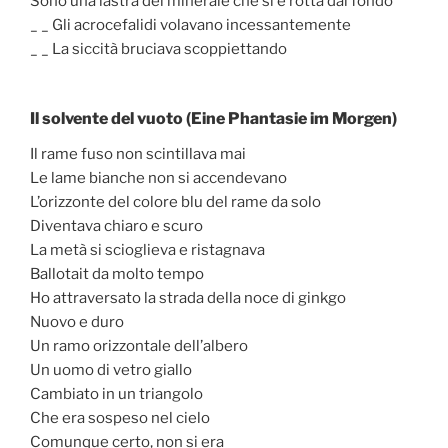
Sono una lastra del minerale che si è rotta dal fondo
_ _ Gli acrocefalidi volavano incessantemente
_ _ La siccità bruciava scoppiettando
Il solvente del vuoto (Eine Phantasie im Morgen)
Il rame fuso non scintillava mai
Le lame bianche non si accendevano
L’orizzonte del colore blu del rame da solo
Diventava chiaro e scuro
La metà si scioglieva e ristagnava
Ballotait da molto tempo
Ho attraversato la strada della noce di ginkgo
Nuovo e duro
Un ramo orizzontale dell’albero
Un uomo di vetro giallo
Cambiato in un triangolo
Che era sospeso nel cielo
Comunque certo, non si era