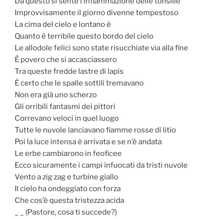
Da questo si sente l’infiammazione delle tonsille
Improvvisamente il giorno divenne tempestoso
La cima del cielo e lontano è
Quanto è terribile questo bordo del cielo
Le allodole felici sono state risucchiate via alla fine
È povero che si accasciassero
Tra queste fredde lastre di lapis
È certo che le spalle sottili tremavano
Non era già uno scherzo
Gli orribili fantasmi dei pittori
Correvano veloci in quel luogo
Tutte le nuvole lanciavano fiamme rosse di litio
Poi la luce intensa è arrivata e se n’è andata
Le erbe cambiarono in feoficee
Ecco sicuramente i campi infuocati da tristi nuvole
Vento a zig zag e turbine giallo
Il cielo ha ondeggiato con forza
Che cos’è questa tristezza acida
_ _ (Pastore, cosa ti succede?)