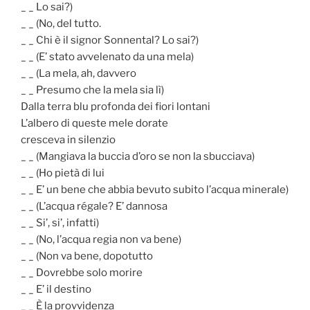
_ _ Lo sai?)
_ _ (No, del tutto.
_ _ Chi è il signor Sonnental? Lo sai?)
_ _ (E’ stato avvelenato da una mela)
_ _ (La mela, ah, davvero
_ _ Presumo che la mela sia lì)
Dalla terra blu profonda dei fiori lontani
L’albero di queste mele dorate
cresceva in silenzio
_ _ (Mangiava la buccia d’oro se non la sbucciava)
_ _ (Ho pietà di lui
_ _ E’ un bene che abbia bevuto subito l’acqua minerale)
_ _ (L’acqua régale? E’ dannosa
_ _ Si’, si’, infatti)
_ _ (No, l’acqua regia non va bene)
_ _ (Non va bene, dopotutto
_ _ Dovrebbe solo morire
_ _ E’ il destino
_ _ È la provvidenza