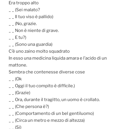
Era troppo alto
_ _ (Sei malato?
_ _ Il tuo viso è pallido)
_ _ (No, grazie.
_ _ Non è niente di grave.
_ _ E tu?)
_ _ (Sono una guardia)
C’è uno zaino molto squadrato
In esso una medicina liquida amara e l’acido di un
mattone.
Sembra che contenesse diverse cose
_ _ (Ok
_ _ Oggi il tuo compito è difficile.)
_ _ (Grazie)
_ _ Ora, durante il tragitto, un uomo è crollato.
_ _ (Che persona è?)
_ _ (Comportamento di un bel gentiluomo)
_ _ (Circa un metro e mezzo di altezza)
_ _ (Si)