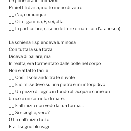
Le perle erano imitazioni
Proiettili d’aria, molto meno di vetro
_ _ (No, comunque
_ _ Otto, gamma, E, sei, alfa
_ _ In particolare, ci sono lettere ornate con l’arabesco)
La schiena risplendeva luminosa
Con tutta la sua forza
Diceva di ballare, ma
In realtà, era tormentato dalle bolle nel corpo
Non è affatto facile
_ _ Così il sole andò tra le nuvole
_ _ E io mi sedevo su una pietra e mi intorpidivo
_ _ Un pezzo di legno in fondo all’acqua è come un
bruco e un cetriolo di mare.
_ _ E all’inizio non vedo la tua forma…
_ _ Si scioglie, vero?
O fin dall’inizio tutto
Era il sogno blu vago