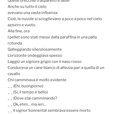
Quelle orecchie trasparenti e belle
Anche su tutto il cielo
avevano una vasta influenza
Cioè, le nuvole si scioglievano a poco a poco nel cielo
azzurro e vuoto.
Alla fine, ora
I pellet sono stati messi dalla paraffina in una palla
rotonda
Galleggiando silenziosamente
L’orizzonte ondeggiava spesso
Laggiù un signore grigio con il naso rosso
Conduceva un cane bianco di altezza pari a quella di un
cavallo
Chi camminava è molto evidente
_ _ (Ehi, buongiorno)
_ _ (Si, il tempo è bello)
_ _ (Dove stai camminando?
_ _ Ok, ehm… ma ieri…
_ _ Il signor Sonnental sembrava essere morto