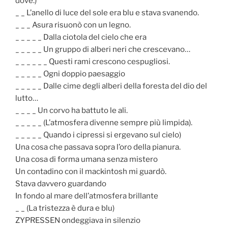
dove.)
_ _ L’anello di luce del sole era blu e stava svanendo.
_ _ _ Asura risuonò con un legno.
_ _ _ _ _ Dalla ciotola del cielo che era
_ _ _ _ _ Un gruppo di alberi neri che crescevano…
_ _ _ _ _ _ Questi rami crescono cespugliosi.
_ _ _ _ _ Ogni doppio paesaggio
_ _ _ _ _ Dalle cime degli alberi della foresta del dio del
lutto…
_ _ _ _ Un corvo ha battuto le ali.
_ _ _ _ _ (L’atmosfera divenne sempre più limpida).
_ _ _ _ _ Quando i cipressi si ergevano sul cielo)
Una cosa che passava sopra l’oro della pianura.
Una cosa di forma umana senza mistero
Un contadino con il mackintosh mi guardò.
Stava davvero guardando
In fondo al mare dell’atmosfera brillante
_ _ (La tristezza è dura e blu)
ZYPRESSEN ondeggiava in silenzio