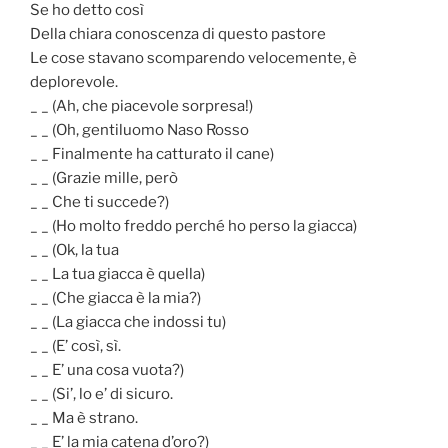
Se ho detto così
Della chiara conoscenza di questo pastore
Le cose stavano scomparendo velocemente, è
deplorevole.
_ _ (Ah, che piacevole sorpresa!)
_ _ (Oh, gentiluomo Naso Rosso
_ _ Finalmente ha catturato il cane)
_ _ (Grazie mille, però
_ _ Che ti succede?)
_ _ (Ho molto freddo perché ho perso la giacca)
_ _ (Ok, la tua
_ _ La tua giacca è quella)
_ _ (Che giacca è la mia?)
_ _ (La giacca che indossi tu)
_ _ (E’ così, sì.
_ _ E’ una cosa vuota?)
_ _ (Si’, lo e’ di sicuro.
_ _ Ma è strano.
_ _ E’ la mia catena d’oro?)