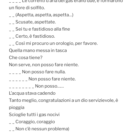
_ _ _ _ Le correnti d’aria del gas erano due, e formarono
un fiore di solfito.
_ _ (Aspetta, aspetta, aspetta…)
_ _ Scusate, aspettate.
_ _ Sei tu e fastidioso alla fine
_ _ Certo, è fastidioso.
_ _ Così mi procuro un orologio, per favore.
Quella mano messa in tasca
Che cosa tiene?
Non serve, non posso fare niente.
_ _ _ _ Non posso fare nulla.
_ _ _ _ _ _ Non posso fare niente.
_ _ _ _ _ _ _ _ Non posso……
L’acqua stava cadendo
Tanto meglio, congratulazioni a un dio servizievole, è
pioggia
Scioglie tutti i gas nocivi
_ _ Coraggio, coraggio
_ _ Non c’è nessun problema)