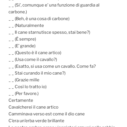
_ _ (Si’, comunque e’ una funzione di guardia al
carbone.)
_ _ (Beh, è una cosa di carbone)
_ _ (Naturalmente
_ _ Il cane starnutisce spesso, stai bene?)
_ _ (È sempre)
_ _ (E’ grande)
_ _ (Questo è il cane artico)
_ _ (Usa come il cavallo?)
_ _ (Esatto, si usa come un cavallo. Come fa?
_ _ Stai curando il mio cane?)
_ _ (Grazie mille
_ _ Così lo tratto io)
_ _ (Per favore.)
Certamente
Cavalcherei il cane artico
Camminava verso est come il dio cane
C’era un’erba verde brillante