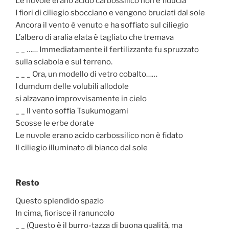
Le nuvole erano acido carbossilico non è fiducia
I fiori di ciliegio sbocciano e vengono bruciati dal sole
Ancora il vento è venuto e ha soffiato sul ciliegio
L’albero di aralia elata è tagliato che tremava
_ _ …… Immediatamente il fertilizzante fu spruzzato
sulla sciabola e sul terreno.
_ _ _ Ora, un modello di vetro cobalto……
I dumdum delle volubili allodole
si alzavano improvvisamente in cielo
_ _ Il vento soffia Tsukumogami
Scosse le erbe dorate
Le nuvole erano acido carbossilico non è fidato
Il ciliegio illuminato di bianco dal sole
Resto
Questo splendido spazio
In cima, fiorisce il ranuncolo
_ _ (Questo è il burro-tazza di buona qualità, ma