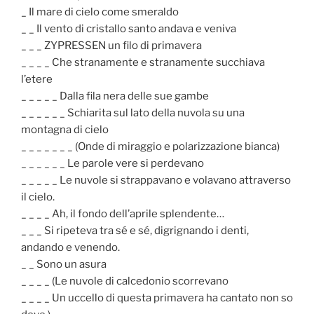
_ Il mare di cielo come smeraldo
_ _ Il vento di cristallo santo andava e veniva
_ _ _ ZYPRESSEN un filo di primavera
_ _ _ _ Che stranamente e stranamente succhiava
l’etere
_ _ _ _ _ Dalla fila nera delle sue gambe
_ _ _ _ _ _ Schiarita sul lato della nuvola su una
montagna di cielo
_ _ _ _ _ _ _ (Onde di miraggio e polarizzazione bianca)
_ _ _ _ _ _ Le parole vere si perdevano
_ _ _ _ _ Le nuvole si strappavano e volavano attraverso
il cielo.
_ _ _ _ Ah, il fondo dell’aprile splendente…
_ _ _ Si ripeteva tra sé e sé, digrignando i denti,
andando e venendo.
_ _ Sono un asura
_ _ _ _ (Le nuvole di calcedonio scorrevano
_ _ _ _ Un uccello di questa primavera ha cantato non so