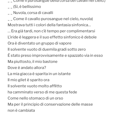
_ _ Come il purosangue della corsa dei cavalli nel cielo.)
_ _ (Sì, è bellissimo
_ _ Nuvola, corsa di cavalli
_ _ Come il cavallo purosangue nel cielo, nuvola)
Mostrava tutti i colori della fantasia sinfonica…
… Era già tardi, non c’è tempo per complimentarsi
L’iride è leggera e il suo effetto sinfonico è debole
Ora è diventato un gruppo di vapore
Il solvente vuoto di duemila gradi sotto zero
È stato preso improvvisamente e spazzato via in esso
Ma piuttosto, il mio bastone
Dove è andato allora?
La mia giacca è sparita in un istante
Il mio gilet è sparito ora
Il solvente vuoto molto afflitto
ha camminato verso di me questa fede
Come nello stomaco di un orso
Ma per il principio di conservazione delle masse
non è cambiata