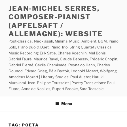
Skip
JEAN-MICHEL SERRES,
to
COMPOSER-PIANIST
content
(APFELSAFT /
ALLEMAGNE): WEBSITE
Post-classical, Neoklassik, Minimal Music, Ambient, BGM, Piano
Solo, Piano Duo & Duet, Piano Trio, String Quartet / Classical
Music Recording: Erik Satie, Charles Koechlin, Mel Bonis,
Gabriel Fauré, Maurice Ravel, Claude Debussy, Frédéric Chopin,
Gabriel Pierné, Cécile Chaminade, Reynaldo Hahn, Charles
Gounod, Edvard Grieg, Béla Bartók, Leopold Mozart, Wolfgang
Amadeus Mozart | Literary Studies: Paul Auster, Haruki
Murakami, Jean-Philippe Toussaint | Poetry Translations: Paul
Éluard, Anna de Noailles, Rupert Brooke, Sara Teasdale
Menu
TAG:
POETA