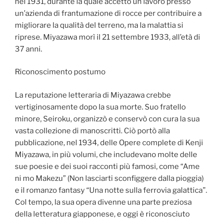
nel 1931, durante la quale accettò un lavoro presso
un’azienda di frantumazione di rocce per contribuire a
migliorare la qualità del terreno, ma la malattia si
riprese. Miyazawa morì il 21 settembre 1933, all’età di
37 anni.
Riconoscimento postumo
La reputazione letteraria di Miyazawa crebbe
vertiginosamente dopo la sua morte. Suo fratello
minore, Seiroku, organizzò e conservò con cura la sua
vasta collezione di manoscritti. Ciò portò alla
pubblicazione, nel 1934, delle Opere complete di Kenji
Miyazawa, in più volumi, che includevano molte delle
sue poesie e dei suoi racconti più famosi, come “Ame
ni mo Makezu” (Non lasciarti sconfiggere dalla pioggia)
e il romanzo fantasy “Una notte sulla ferrovia galattica”.
Col tempo, la sua opera divenne una parte preziosa
della letteratura giapponese, e oggi è riconosciuto