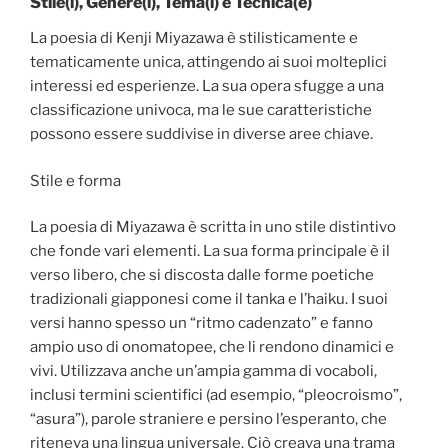
Stile(i), Genere(i), Tema(i) e Tecnica(e)
La poesia di Kenji Miyazawa è stilisticamente e
tematicamente unica, attingendo ai suoi molteplici
interessi ed esperienze. La sua opera sfugge a una
classificazione univoca, ma le sue caratteristiche
possono essere suddivise in diverse aree chiave.
Stile e forma
La poesia di Miyazawa è scritta in uno stile distintivo
che fonde vari elementi. La sua forma principale è il
verso libero, che si discosta dalle forme poetiche
tradizionali giapponesi come il tanka e l’haiku. I suoi
versi hanno spesso un “ritmo cadenzato” e fanno
ampio uso di onomatopee, che li rendono dinamici e
vivi. Utilizzava anche un’ampia gamma di vocaboli,
inclusi termini scientifici (ad esempio, “pleocroismo”,
“asura”), parole straniere e persino l’esperanto, che
riteneva una lingua universale. Ciò creava una trama