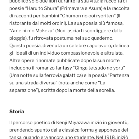
pubblicò solo due libri durante la sua vita: la raccolta di
poesie “Haru to Shura” (Primavera e Asura) e la raccolta
di racconti per bambini “Chūmon no ooi ryoriten” (Il
ristorante dai molti ordini). La sua poesia più famosa,
“Ame ni mo Makezu” (Non lasciarti sconfiggere dalla
pioggia), fu ritrovata postuma nel suo quaderno.
Questa poesia, divenuta un celebre capolavoro, delinea
gli ideali di un individuo compassionevole e altruista.
Altre opere rinomate pubblicate dopo la sua morte
includono il romanzo fantasy “Ginga tetsudo no yoru”
(Una notte sulla ferrovia galattica) e la poesia “Partenza
su una strada diversa” (nota anche come “La
separazione”), scritta dopo la morte della sorella.
Storia
Il percorso poetico di Kenji Miyazawa iniziò in gioventù,
prendendo spunto dalla classica forma giapponese del
tanka, quando era ancora uno studente. Nel 1918, iniziò