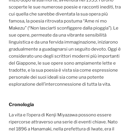
iniziò dopo la sua morte, avvenuta nel 1933. Furono
scoperte le sue numerose poesie e racconti inediti, tra
cui quella che sarebbe diventata la sua opera più
famosa, la poesia ritrovata postuma “Ame ni mo
Makezu” (“Non lasciarti sconfiggere dalla pioggia”). Le
sue opere, permeate da una vibrante sensibilità
linguistica e da una fervida immaginazione, iniziarono
gradualmente a guadagnarsi un seguito devoto. Oggi è
considerato uno degli scrittori moderni più importanti
del Giappone, le sue opere sono ampiamente lette e
tradotte, e la sua poesia è vista sia come espressione
personale dei suoi ideali sia come una potente
esplorazione dell’interconnessione di tutta la vita.
Cronologia
La vita e l’opera di Kenji Miyazawa possono essere
ripercorse attraverso una serie di eventi chiave. Nato
nel 1896 a Hanamaki, nella prefettura di Iwate, era il