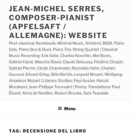
Skip
JEAN-MICHEL SERRES,
to
COMPOSER-PIANIST
content
(APFELSAFT /
ALLEMAGNE): WEBSITE
Post-classical, Neoklassik, Minimal Music, Ambient, BGM, Piano
Solo, Piano Duo & Duet, Piano Trio, String Quartet / Classical
Music Recording: Erik Satie, Charles Koechlin, Mel Bonis,
Gabriel Fauré, Maurice Ravel, Claude Debussy, Frédéric Chopin,
Gabriel Pierné, Cécile Chaminade, Reynaldo Hahn, Charles
Gounod, Edvard Grieg, Béla Bartók, Leopold Mozart, Wolfgang
Amadeus Mozart | Literary Studies: Paul Auster, Haruki
Murakami, Jean-Philippe Toussaint | Poetry Translations: Paul
Éluard, Anna de Noailles, Rupert Brooke, Sara Teasdale
Menu
TAG:
RECENSIONE DEL LIBRO