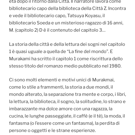
età dopo il ritorno dalla Città. Il narratore lavora come
bibliotecario capo della biblioteca della Città Z. Incontra
e vede il bibliotecario capo, Tatsuya Koyasu, il
bibliotecario Soeda e un misterioso ragazzo di 16 anni,
M. (capitolo 2) D è il contenuto del capitolo 3…
La storia della città e della lettura dei sogni nel capitolo
1 è quasi uguale a quella de “La fine del mondo”. E
Murakami ha scritto il capitolo 1 come riscrittura dello
stesso titolo del romanzo medio pubblicato nel 1980.
Ci sono molti elementi e motivi unici di Murakmai,
come lo stile a frammenti, la storia a due mondi, il
mondo alterato, la separazione tra mente e corpo, i libri,
la lettura, la biblioteca, il sogno, la solitudine, lo strano e
imbarazzante ma dolce amore con una ragazza, la
cucina, le lunghe passeggiate, il caffè (e il tè), la moda, il
fantasma (o l’essere come un fantasma), la perdita di
persone o oggetti e le strane esperienze.