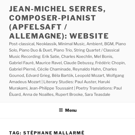
Skip
JEAN-MICHEL SERRES,
to
COMPOSER-PIANIST
content
(APFELSAFT /
ALLEMAGNE): WEBSITE
Post-classical, Neoklassik, Minimal Music, Ambient, BGM, Piano
Solo, Piano Duo & Duet, Piano Trio, String Quartet / Classical
Music Recording: Erik Satie, Charles Koechlin, Mel Bonis,
Gabriel Fauré, Maurice Ravel, Claude Debussy, Frédéric Chopin,
Gabriel Pierné, Cécile Chaminade, Reynaldo Hahn, Charles
Gounod, Edvard Grieg, Béla Bartók, Leopold Mozart, Wolfgang
Amadeus Mozart | Literary Studies: Paul Auster, Haruki
Murakami, Jean-Philippe Toussaint | Poetry Translations: Paul
Éluard, Anna de Noailles, Rupert Brooke, Sara Teasdale
Menu
TAG:
STÉPHANE MALLARMÉ