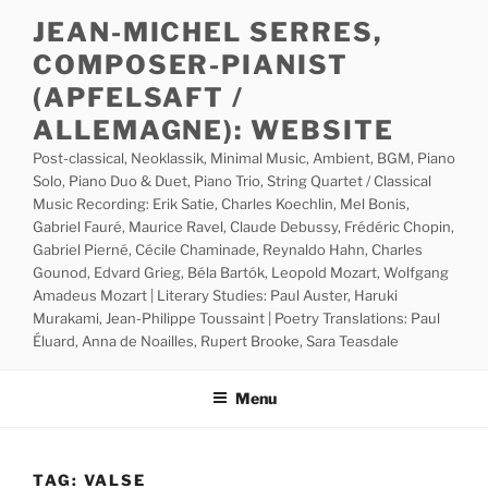
Skip
JEAN-MICHEL SERRES,
to
COMPOSER-PIANIST
content
(APFELSAFT /
ALLEMAGNE): WEBSITE
Post-classical, Neoklassik, Minimal Music, Ambient, BGM, Piano
Solo, Piano Duo & Duet, Piano Trio, String Quartet / Classical
Music Recording: Erik Satie, Charles Koechlin, Mel Bonis,
Gabriel Fauré, Maurice Ravel, Claude Debussy, Frédéric Chopin,
Gabriel Pierné, Cécile Chaminade, Reynaldo Hahn, Charles
Gounod, Edvard Grieg, Béla Bartók, Leopold Mozart, Wolfgang
Amadeus Mozart | Literary Studies: Paul Auster, Haruki
Murakami, Jean-Philippe Toussaint | Poetry Translations: Paul
Éluard, Anna de Noailles, Rupert Brooke, Sara Teasdale
Menu
TAG:
VALSE