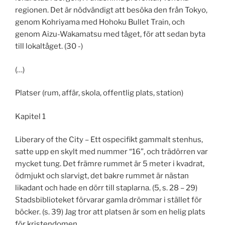
regionen. Det är nödvändigt att besöka den från Tokyo,
genom Kohriyama med Hohoku Bullet Train, och
genom Aizu-Wakamatsu med tåget, för att sedan byta
till lokaltåget. (30 -)
(…)
Platser (rum, affär, skola, offentlig plats, station)
Kapitel 1
Liberary of the City – Ett ospecifikt gammalt stenhus,
satte upp en skylt med nummer “16”, och trädörren var
mycket tung. Det främre rummet är 5 meter i kvadrat,
ödmjukt och slarvigt, det bakre rummet är nästan
likadant och hade en dörr till staplarna. (5, s. 28 – 29)
Stadsbiblioteket förvarar gamla drömmar i stället för
böcker. (s. 39) Jag tror att platsen är som en helig plats
för kristendomen.