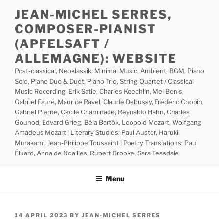
Skip
JEAN-MICHEL SERRES,
to
COMPOSER-PIANIST
content
(APFELSAFT /
ALLEMAGNE): WEBSITE
Post-classical, Neoklassik, Minimal Music, Ambient, BGM, Piano
Solo, Piano Duo & Duet, Piano Trio, String Quartet / Classical
Music Recording: Erik Satie, Charles Koechlin, Mel Bonis,
Gabriel Fauré, Maurice Ravel, Claude Debussy, Frédéric Chopin,
Gabriel Pierné, Cécile Chaminade, Reynaldo Hahn, Charles
Gounod, Edvard Grieg, Béla Bartók, Leopold Mozart, Wolfgang
Amadeus Mozart | Literary Studies: Paul Auster, Haruki
Murakami, Jean-Philippe Toussaint | Poetry Translations: Paul
Éluard, Anna de Noailles, Rupert Brooke, Sara Teasdale
Menu
POSTED
14 APRIL 2023
BY
JEAN-MICHEL SERRES