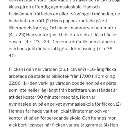
han i ett lugnt förortsområde vid havet och gick i tredje
klass på en offentlig gymnasieskola. Han och
flickvännen träffades en eller två gånger i månaden, de
hade haft en träff. (2) Hans pappa arbetade på ett
läkemedelsföretag. Och hans mamma var hemmafru.
(4, s. 23) Han var förtjust i bibliotek och att läsa böcker
ensam. (4, s. 23 – 24) Den enda drömläsaren i staden
och hans jobb är bara att göra drömläsning. (7, p. 39 –
40)
Flickan i den här världen (du, flickvän?) – 16-årig flicka
arbetade på stadens bibliotek från 17:00 till omkring
22:00. (1) I den verkliga världen bodde hon på en plats
som inte heller låg långt från berättaren, avståndet är
att det kostar 90 minuter med tåg. Hon var
gymnasieelev på en privat gymnasieskola för flickor. (2)
Hennes far hade varit en lokal tjänsteman och var
kontorist på en förberedande skola. Och hennes mor
gick bort i cancer när flickan var tre år gammal. (4) Hon