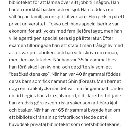
biblioteket för att lämna över sitt jobb till någon. Han
bar en mörkblå basker och en kjol. Han föddes i en
välbärgad familj av en sprittillverkare. Han gick in på ett
privat universitet i Tokyo och hans specialisering var
ekonomi för att lyckas med familjeföretaget, men han
ville egentligen specialisera sig på litteratur. Efter
examen tillbringade han ett stabilt men tråkigt liv med
att driva spritfabriken, och han ville skriva en roman,
men den avslutades. När han var 35 år gammal blev
han förälskad i en kvinna, och de gifte sig som ett
“besöksäktenskap”. När han var 40 år gammal föddes
deras barn som fick namnet Shin (Forest). Men barnet
dog i en trafikolycka när det var fem år gammalt. Under
en tid begick hans fru självmord, och därefter började
han gradvis göra excentriska saker som att bära kjol
och basker. När han var 65 år gammal byggde han om
ett bibliotek från sin spritfabrik och ledde det (i
huvudsak privata) biblioteket som chefsbibliotekarie.