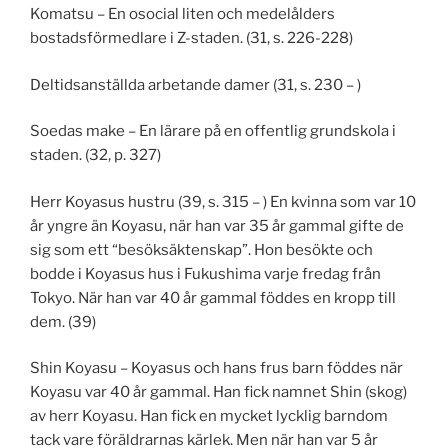
Komatsu – En osocial liten och medelålders
bostadsförmedlare i Z-staden. (31, s. 226-228)
Deltidsanställda arbetande damer (31, s. 230 – )
Soedas make – En lärare på en offentlig grundskola i
staden. (32, p. 327)
Herr Koyasus hustru (39, s. 315 – ) En kvinna som var 10
år yngre än Koyasu, när han var 35 år gammal gifte de
sig som ett “besöksäktenskap”. Hon besökte och
bodde i Koyasus hus i Fukushima varje fredag från
Tokyo. När han var 40 år gammal föddes en kropp till
dem. (39)
Shin Koyasu – Koyasus och hans frus barn föddes när
Koyasu var 40 år gammal. Han fick namnet Shin (skog)
av herr Koyasu. Han fick en mycket lycklig barndom
tack vare föräldrarnas kärlek. Men när han var 5 år