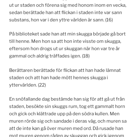
ut ur staden och förena sig med honom inom en vecka,
sedan berättade han att flickan i staden inte var sann
substans, hon var i den yttre världen är sann. (16)
På biblioteket sade han att min skugga började gå bort
till henne. Men hon sa att hon inte visste om skugga,
eftersom hon drogs ut ur skuggan när hon var tre år
gammal och aldrig träffades igen. (18)
Berättaren berättade för flickan att han hade lämnat
staden och att han hade mött hennes skugga i
yttervärlden. (22)
En snöfallande dag bestämde han sig för att gå ut från
staden, besökte sin skuggs rum, tog ett gammalt horn
och gick och klättrade upp på den södra kullen. Men
muren rörde sig och sandade i deras väg, och muren sa
att de inte kan gå över muren med ord. Då rusade han
mot muren genom råden av skuggan och gick igenom