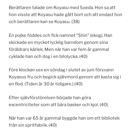
Berättaren talade om Koyasu med Soeda. Hon sa att
hon visste att Koyasu hade gått bort och att endast hon
och berättaren kan se Koyasu. (38)
En pojke föddes och fick namnet “Shin” (skog). Han
skickade en mycket lycklig barndom genom sina
föräldrars kärlek. Men när han var fem år gammal
cyklade han och dog i en bilolycka. (40)
Före klockan sex en söndag i slutet av juni försvann
Koyasus fru och begick självmord genom att kasta sig i
en flod. (Tiden är 30 år tidigare.) (40)
Efter självförstörelsen började han göra
excentriciteter som att bära basker och kjol. (40)
När han var 65 år gammal byggde han om ett bibliotek
från sin spritfabrik. (40)