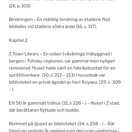
(14, p. 103)
Bindningen – En märklig bindning av stadens flod
bildades vid stadens södra ände (16, s. 117).
Kapitel 2
Z Town Library – En sober tvåvånings träbyggnad i
bergen i Tohoku-regionen, var gammal men nyligen
renoverad. Huset hade varit en fabriksbostad för en
sprittillverkare. (30, s. 212 – 213) I huvudsak var
biblioteket en privat ägodel av herr Koyasu. (39, s. 309
– )
Ett 50 år gammalt trähus (31, s 226 – ) – Huset i Z stad,
där berättaren flyttade och bodde.
Rummet på djupet av biblioteket (34, s 258 – ) – Där
fanns en vedspis är samma som den som upphetsas i