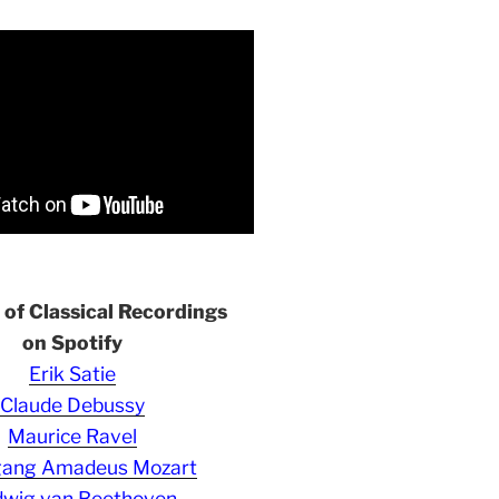
s of Classical Recordings
on Spotify
Erik Satie
Claude Debussy
Maurice Ravel
gang Amadeus Mozart
wig van Beethoven