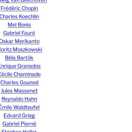
Frédéric Chopin
Charles Koechlin
Mel Bonis
Gabriel Fauré
Oskar Merikanto
oritz Moszkowski
Béla Bartók
Enrique Granados
Cécile Chaminade
Charles Gounod
Jules Massenet
Reynaldo Hahn
Émile Waldteufel
Edvard Grieg
Gabriel Pierné
Stephen Heller