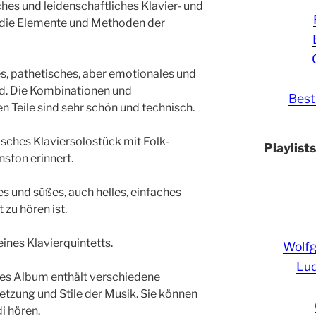
ches und leidenschaftliches Klavier- und
 die Elemente und Methoden der
ches, pathetisches, aber emotionales und
ed. Die Kombinationen und
Best
 Teile sind sehr schön und technisch.
gisches Klaviersolostück mit Folk-
Playlist
ston erinnert.
s und süßes, auch helles, einfaches
t zu hören ist.
eines Klavierquintetts.
Wolf
Lud
ges Album enthält verschiedene
ung und Stile der Musik. Sie können
i hören.