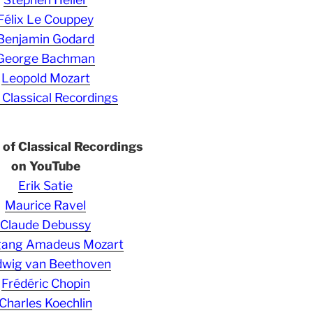
Félix Le Couppey
Benjamin Godard
George Bachman
Leopold Mozart
 Classical Recordings
s of Classical Recordings
on YouTube
Erik Satie
Maurice Ravel
Claude Debussy
gang Amadeus Mozart
wig van Beethoven
Frédéric Chopin
Charles Koechlin