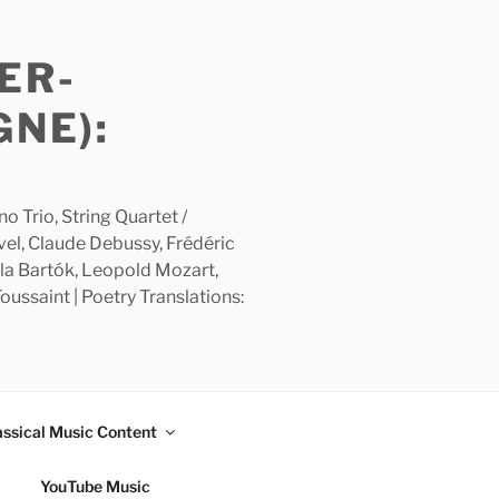
ER-
GNE):
 Trio, String Quartet /
avel, Claude Debussy, Frédéric
la Bartók, Leopold Mozart,
ussaint | Poetry Translations:
assical Music Content
YouTube Music