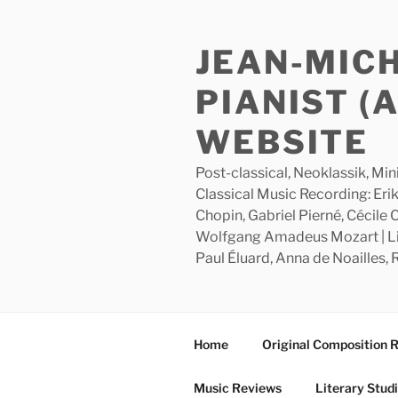
Skip
to
JEAN-MIC
content
PIANIST (
WEBSITE
Post-classical, Neoklassik, Min
Classical Music Recording: Erik
Chopin, Gabriel Pierné, Cécile
Wolfgang Amadeus Mozart | Lite
Paul Éluard, Anna de Noailles,
Home
Original Composition 
Music Reviews
Literary Stud