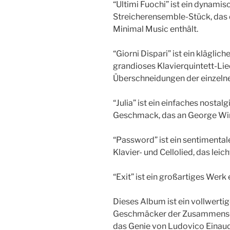
“Ultimi Fuochi” ist ein dynamis
Streicherensemble-Stück, das
Minimal Music enthält.
“Giorni Dispari” ist ein klägli
grandioses Klavierquintett-Li
Überschneidungen der einzelnen
“Julia” ist ein einfaches nostal
Geschmack, das an George Win
“Password” ist ein sentimentale
Klavier- und Cellolied, das leich
“Exit” ist ein großartiges Werk 
Dieses Album ist ein vollwerti
Geschmäcker der Zusammensetz
das Genie von Ludovico Einaud