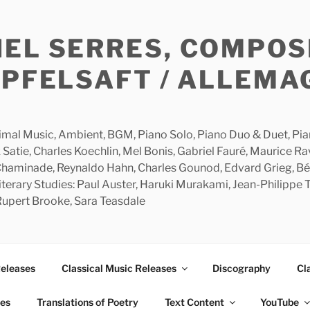
HEL SERRES, COMPOS
APFELSAFT / ALLEMA
imal Music, Ambient, BGM, Piano Solo, Piano Duo & Duet, Piano
 Satie, Charles Koechlin, Mel Bonis, Gabriel Fauré, Maurice R
 Chaminade, Reynaldo Hahn, Charles Gounod, Edvard Grieg, Bé
rary Studies: Paul Auster, Haruki Murakami, Jean-Philippe To
 Rupert Brooke, Sara Teasdale
Releases
Classical Music Releases
Discography
Cl
ies
Translations of Poetry
Text Content
YouTube