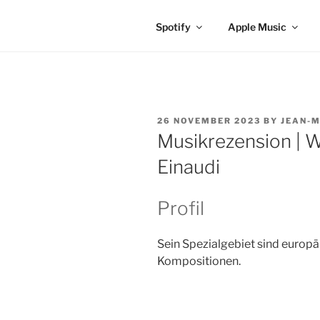
Spotify
Apple Music
POSTED
26 NOVEMBER 2023
BY
JEAN-M
ON
Musikrezension | 
Einaudi
Profil
Sein Spezialgebiet sind europä
Kompositionen.