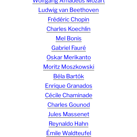
Wolfgang Amadeus Mozart
Ludwig van Beethoven
Frédéric Chopin
Charles Koechlin
Mel Bonis
Gabriel Fauré
Oskar Merikanto
Moritz Moszkowski
Béla Bartók
Enrique Granados
Cécile Chaminade
Charles Gounod
Jules Massenet
Reynaldo Hahn
Émile Waldteufel