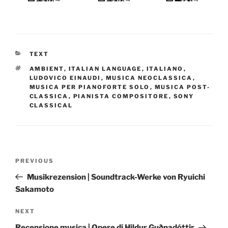
CATEGORIES
TEXT
TAGS
AMBIENT
,
ITALIAN LANGUAGE
,
ITALIANO
,
LUDOVICO EINAUDI
,
MUSICA NEOCLASSICA
,
MUSICA PER PIANOFORTE SOLO
,
MUSICA POST-
CLASSICA
,
PIANISTA COMPOSITORE
,
SONY
CLASSICAL
Post
Previous
PREVIOUS
navigation
Post
Musikrezension | Soundtrack-Werke von Ryuichi
Sakamoto
Next
NEXT
Post
Recensione musica | Opere di Hildur Guðnadóttir