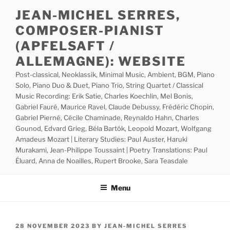
Skip
JEAN-MICHEL SERRES,
to
COMPOSER-PIANIST
content
(APFELSAFT /
ALLEMAGNE): WEBSITE
Post-classical, Neoklassik, Minimal Music, Ambient, BGM, Piano
Solo, Piano Duo & Duet, Piano Trio, String Quartet / Classical
Music Recording: Erik Satie, Charles Koechlin, Mel Bonis,
Gabriel Fauré, Maurice Ravel, Claude Debussy, Frédéric Chopin,
Gabriel Pierné, Cécile Chaminade, Reynaldo Hahn, Charles
Gounod, Edvard Grieg, Béla Bartók, Leopold Mozart, Wolfgang
Amadeus Mozart | Literary Studies: Paul Auster, Haruki
Murakami, Jean-Philippe Toussaint | Poetry Translations: Paul
Éluard, Anna de Noailles, Rupert Brooke, Sara Teasdale
Menu
POSTED
28 NOVEMBER 2023
BY
JEAN-MICHEL SERRES