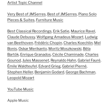
Artist Topic Channel
Very Best of JMSerres
,
Best of JMSerres
,
Piano Solo
Pieces & Suites
,
Furniture Music
Best Classical Recordings
,
Erik Satie
,
Maurice Ravel
,
Claude Debussy
,
Wolfgang Amadeus Mozart
,
Ludwig
van Beethoven
,
Frédéric Chopin
,
Charles Koechlin
,
Mel
Bonis
,
Oskar Merikanto
,
Moritz Moszkowski
,
Béla
Bartók
,
Enrique Granados
,
Cécile Chaminade
,
Charles
Gounod
,
Jules Massenet
,
Reynaldo Hahn
,
Gabriel Fauré
,
Émile Waldteufel
,
Edvard Grieg
,
Gabriel Pierné
,
Stephen Heller
,
Benjamin Godard
,
George Bachman
,
Leopold Mozart
YouTube Music
Apple Music