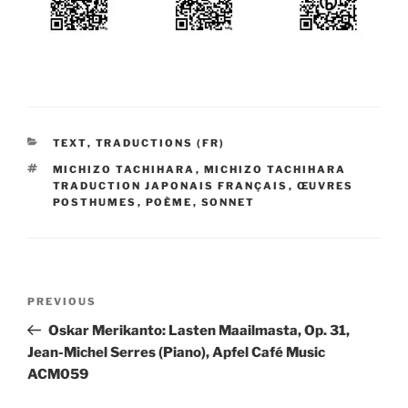
CATEGORIES
TEXT
,
TRADUCTIONS (FR)
TAGS
MICHIZO TACHIHARA
,
MICHIZO TACHIHARA
TRADUCTION JAPONAIS FRANÇAIS
,
ŒUVRES
POSTHUMES
,
POÈME
,
SONNET
Post
Previous
PREVIOUS
navigation
Post
Oskar Merikanto: Lasten Maailmasta, Op. 31,
Jean-Michel Serres (Piano), Apfel Café Music
ACM059