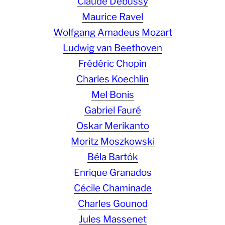
Claude Debussy
Maurice Ravel
Wolfgang Amadeus Mozart
Ludwig van Beethoven
Frédéric Chopin
Charles Koechlin
Mel Bonis
Gabriel Fauré
Oskar Merikanto
Moritz Moszkowski
Béla Bartók
Enrique Granados
Cécile Chaminade
Charles Gounod
Jules Massenet