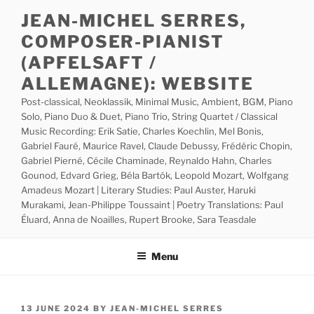
Skip
JEAN-MICHEL SERRES,
to
COMPOSER-PIANIST
content
(APFELSAFT /
ALLEMAGNE): WEBSITE
Post-classical, Neoklassik, Minimal Music, Ambient, BGM, Piano
Solo, Piano Duo & Duet, Piano Trio, String Quartet / Classical
Music Recording: Erik Satie, Charles Koechlin, Mel Bonis,
Gabriel Fauré, Maurice Ravel, Claude Debussy, Frédéric Chopin,
Gabriel Pierné, Cécile Chaminade, Reynaldo Hahn, Charles
Gounod, Edvard Grieg, Béla Bartók, Leopold Mozart, Wolfgang
Amadeus Mozart | Literary Studies: Paul Auster, Haruki
Murakami, Jean-Philippe Toussaint | Poetry Translations: Paul
Éluard, Anna de Noailles, Rupert Brooke, Sara Teasdale
Menu
POSTED
13 JUNE 2024
BY
JEAN-MICHEL SERRES