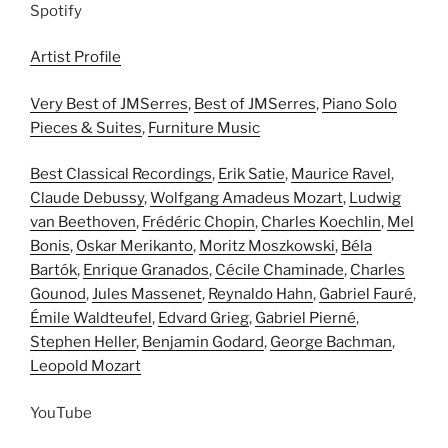
Spotify
Artist Profile
Very Best of JMSerres
,
Best of JMSerres
,
Piano Solo
Pieces & Suites
,
Furniture Music
Best Classical Recordings
,
Erik Satie
,
Maurice Ravel
,
Claude Debussy
,
Wolfgang Amadeus Mozart
,
Ludwig
van Beethoven
,
Frédéric Chopin
,
Charles Koechlin
,
Mel
Bonis
,
Oskar Merikanto
,
Moritz Moszkowski
,
Béla
Bartók
,
Enrique Granados
,
Cécile Chaminade
,
Charles
Gounod
,
Jules Massenet
,
Reynaldo Hahn
,
Gabriel Fauré
,
Émile Waldteufel
,
Edvard Grieg
,
Gabriel Pierné
,
Stephen Heller
,
Benjamin Godard
,
George Bachman
,
Leopold Mozart
YouTube