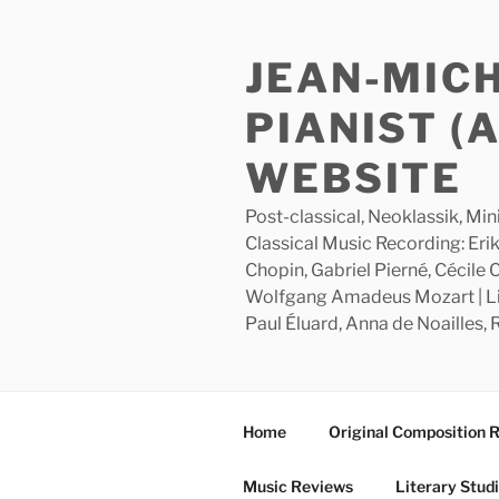
Skip
to
JEAN-MIC
content
PIANIST (
WEBSITE
Post-classical, Neoklassik, Min
Classical Music Recording: Erik
Chopin, Gabriel Pierné, Cécile
Wolfgang Amadeus Mozart | Lite
Paul Éluard, Anna de Noailles,
Home
Original Composition 
Music Reviews
Literary Stud