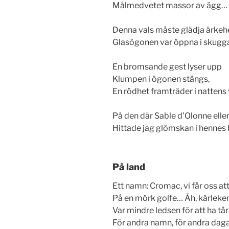
Målmedvetet massor av ägg…
Denna vals måste glädja ärke
Glasögonen var öppna i skugg
En bromsande gest lyser upp
Klumpen i ögonen stängs,
En rödhet framträder i nattens
På den där Sable d’Olonne eller
Hittade jag glömskan i hennes
På land
Ett namn: Cromac, vi får oss at
På en mörk golfe… Åh, kärleke
Var mindre ledsen för att ha tår
För andra namn, för andra dag