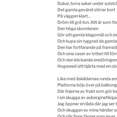
Dukar, torra saker under solstr
Det gamla geväret stirrar bort
På väggen klart…
Dröm till grå ton. Allt är som fö
Den höga skorstenen
Gör sitt gamla klagomål och sin
Och kupa sin ryggrad de gamla 
Den har fortfarande på framsida
Och sina vaser av lotteri till f
Och den klickande enstöringen
Hogweed sitt hjärta med en ob
Lika med åskådarnas runda an
Plattorna böjs över på balkon
Där linjerna av frukt som gör 
I sin skugga av auberginefärg
Jag öppnar en låda där jag ser
Och skuggan av mina händer s
Och där finns färger som lever,