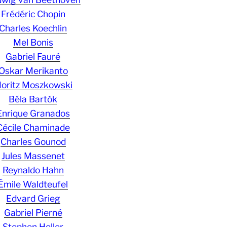
Frédéric Chopin
Charles Koechlin
Mel Bonis
Gabriel Fauré
Oskar Merikanto
oritz Moszkowski
Béla Bartók
Enrique Granados
Cécile Chaminade
Charles Gounod
Jules Massenet
Reynaldo Hahn
Émile Waldteufel
Edvard Grieg
Gabriel Pierné
Stephen Heller