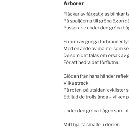
Arborer
Fläckar av färgat glas blinkar 
På spaljéerna till gröna ögon 
Passerade under den gröna b
En arm av gunga förbränner ty
Med en ände av mantel som se
De som det talas om orsak av
För att hedra det förflutna.
Glöden från hans händer reflek
Vilka streck
På roten, på utsidan, cyklister
Ett ljud de trollslända – vilken
Under den gröna bågen som blir
Mitt hjärta smäller i dörren