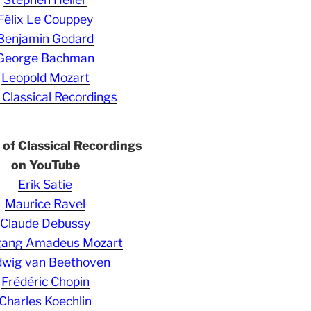
Félix Le Couppey
Benjamin Godard
George Bachman
Leopold Mozart
 Classical Recordings
s of Classical Recordings
on YouTube
Erik Satie
Maurice Ravel
Claude Debussy
gang Amadeus Mozart
wig van Beethoven
Frédéric Chopin
Charles Koechlin