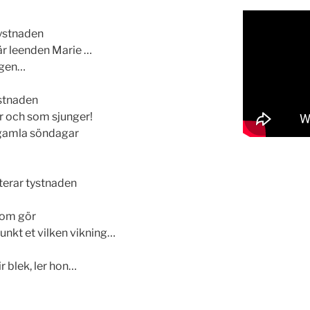
tystnaden
där leenden Marie …
ågen…
stnaden
r och som sjunger!
 gamla söndagar
terar tystnaden
 som gör
 punkt et vilken vikning…
 blek, ler hon…