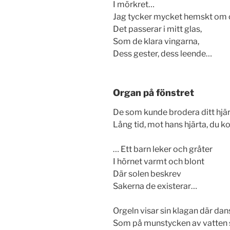
I mörkret…
Jag tycker mycket hemskt om
Det passerar i mitt glas,
Som de klara vingarna,
Dess gester, dess leende…
Organ på fönstret
De som kunde brodera ditt hjärt
Lång tid, mot hans hjärta, du 
… Ett barn leker och gråter
I hörnet varmt och blont
Där solen beskrev
Sakerna de existerar…
Orgeln visar sin klagan där dans
Som på munstycken av vatten 