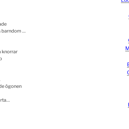
ade
s barndom …
M
a knorrar
p
,
de ögonen
ärta…