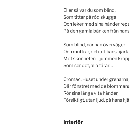
Eller så var du som blind,
Som tittar på röd skugga
Och leker med sina händer rep
På den gamla bänken från han
Som blind, när han överväger
Och muttrar, och att hans hjärt
Mot skönheten i ljummen krop
Som ser det, alla tårar…
Cromac. Huset under grenarna
Där fönstret med de blomman
Rör sina långa vita händer,
Försiktigt, utan ljud, på hans hj
Interiör