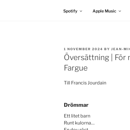
Spotify
Apple Music
POSTED
1 NOVEMBER 2024
BY
JEAN-MI
ON
Översättning | För
Fargue
Till Francis Jourdain
Drömmar
Ett litet barn
Runt kulorna…
En dov röst