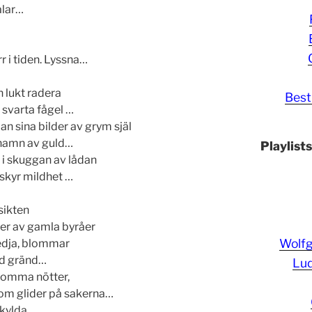
ålar…
rr i tiden. Lyssna…
 lukt radera
Best
svarta fågel …
n sina bilder av grym själ
örnamn av guld…
Playlist
 i skuggan av lådan
skyr mildhet …
sikten
ger av gamla byråer
Wolf
kedja, blommar
ad gränd…
Lud
 tomma nötter,
om glider på sakerna…
 kylda…