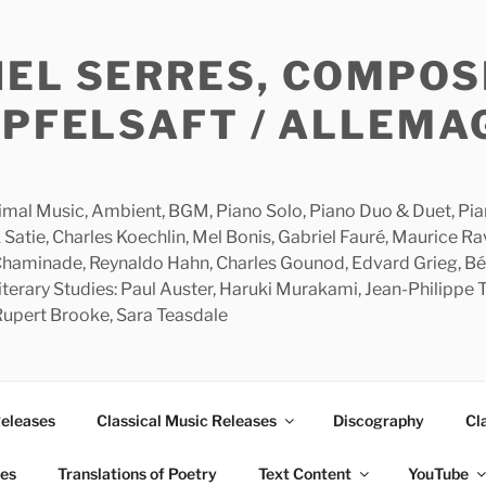
HEL SERRES, COMPOS
APFELSAFT / ALLEMA
imal Music, Ambient, BGM, Piano Solo, Piano Duo & Duet, Piano
 Satie, Charles Koechlin, Mel Bonis, Gabriel Fauré, Maurice R
 Chaminade, Reynaldo Hahn, Charles Gounod, Edvard Grieg, Bé
rary Studies: Paul Auster, Haruki Murakami, Jean-Philippe To
 Rupert Brooke, Sara Teasdale
Releases
Classical Music Releases
Discography
Cl
ies
Translations of Poetry
Text Content
YouTube