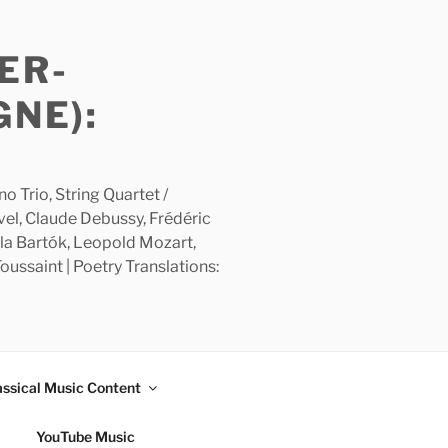
ER-
GNE):
 Trio, String Quartet /
avel, Claude Debussy, Frédéric
la Bartók, Leopold Mozart,
ussaint | Poetry Translations:
assical Music Content
YouTube Music