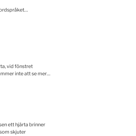
 ordspråket…
a, vid fönstret
kommer inte att se mer…
en ett hjärta brinner
som skjuter