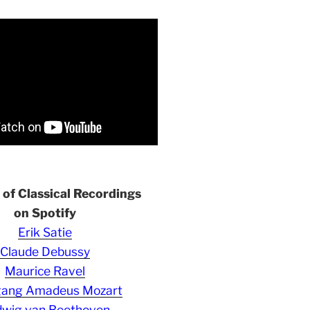
s of Classical Recordings
on Spotify
Erik Satie
Claude Debussy
Maurice Ravel
gang Amadeus Mozart
wig van Beethoven