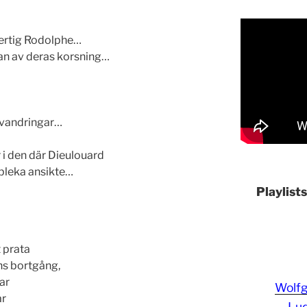
hertig Rodolphe…
an av deras korsning…
 vandringar…
 i den där Dieulouard
 bleka ansikte…
Playlist
t prata
ns bortgång,
ar
Wolf
ar
Lud