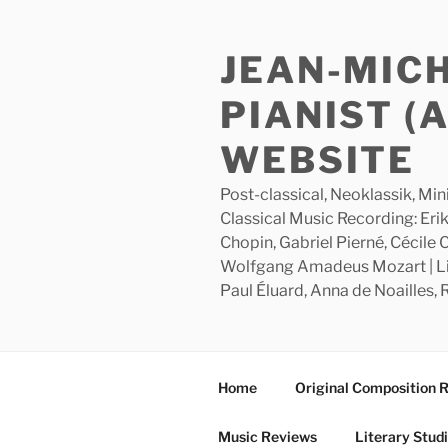
Skip
to
JEAN-MIC
content
PIANIST (
WEBSITE
Post-classical, Neoklassik, Min
Classical Music Recording: Erik
Chopin, Gabriel Pierné, Cécile
Wolfgang Amadeus Mozart | Lite
Paul Éluard, Anna de Noailles,
Home
Original Composition 
Music Reviews
Literary Stud