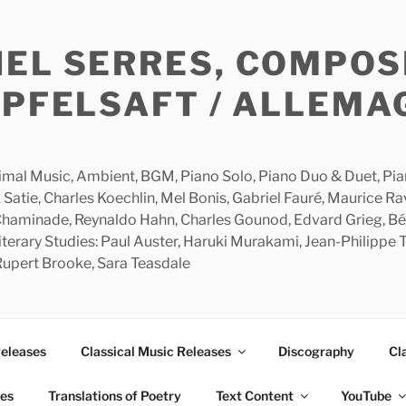
HEL SERRES, COMPOS
APFELSAFT / ALLEMA
imal Music, Ambient, BGM, Piano Solo, Piano Duo & Duet, Piano
 Satie, Charles Koechlin, Mel Bonis, Gabriel Fauré, Maurice R
 Chaminade, Reynaldo Hahn, Charles Gounod, Edvard Grieg, Bé
rary Studies: Paul Auster, Haruki Murakami, Jean-Philippe To
 Rupert Brooke, Sara Teasdale
Releases
Classical Music Releases
Discography
Cl
ies
Translations of Poetry
Text Content
YouTube