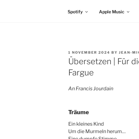
Spotify
Apple Music
POSTED
1 NOVEMBER 2024
BY
JEAN-MI
ON
Übersetzen | Für d
Fargue
An Francis Jourdain
Träume
Ein kleines Kind
Um die Murmeln herum…
Eine dumpfe Stimme