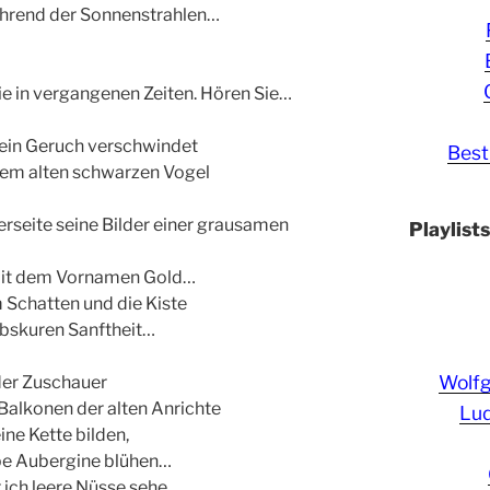
hrend der Sonnenstrahlen…
wie in vergangenen Zeiten. Hören Sie…
sein Geruch verschwindet
Best
nem alten schwarzen Vogel
rseite seine Bilder einer grausamen
Playlist
 mit dem Vornamen Gold…
m Schatten und die Kiste
obskuren Sanftheit…
Wolf
der Zuschauer
 Balkonen der alten Anrichte
Lud
ine Kette bilden,
rbe Aubergine blühen…
 ich leere Nüsse sehe,