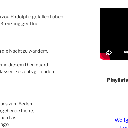
rzog Rodolphe gefallen haben…
er Kreuzung geöffnet…
ch die Nacht zu wandern…
r in diesem Dieulouard
blassen Gesichts gefunden…
Playlist
n uns zum Reden
ergehende Liebe,
änen hast
Wolf
Tage
Lud