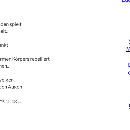
den spielt
heit…
enkt
M
rmen Körpers rebelliert
ränen…
weigen,
nden Augen
 Herz legt…