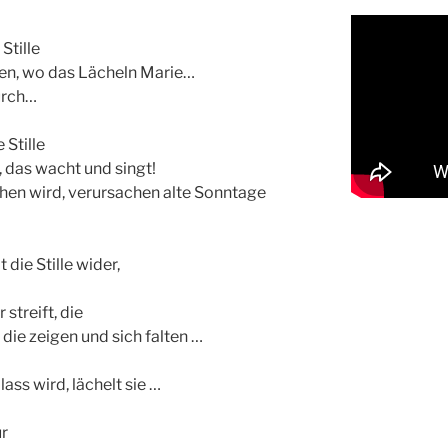
Stille
en, wo das Lächeln Marie…
urch…
 Stille
das wacht und singt!
hen wird, verursachen alte Sonntage
die Stille wider,
streift, die
die zeigen und sich falten …
ss wird, lächelt sie …
ür