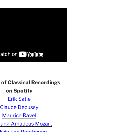
s of Classical Recordings
on Spotify
Erik Satie
Claude Debussy
Maurice Ravel
gang Amadeus Mozart
wig van Beethoven