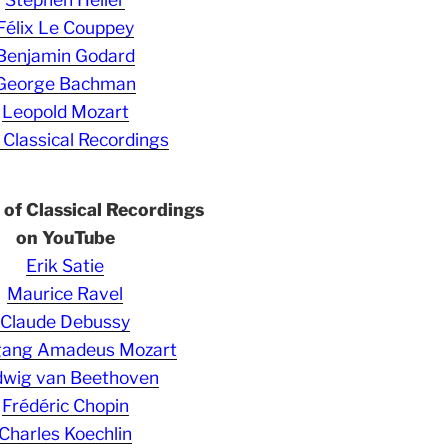
Félix Le Couppey
Benjamin Godard
George Bachman
Leopold Mozart
 Classical Recordings
s of Classical Recordings
on YouTube
Erik Satie
Maurice Ravel
Claude Debussy
gang Amadeus Mozart
wig van Beethoven
Frédéric Chopin
Charles Koechlin