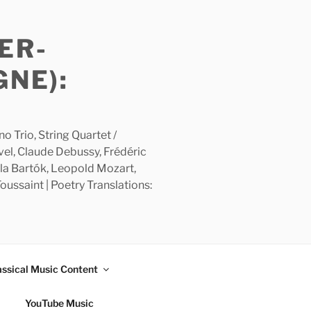
ER-
GNE):
 Trio, String Quartet /
avel, Claude Debussy, Frédéric
la Bartók, Leopold Mozart,
ussaint | Poetry Translations:
assical Music Content
YouTube Music