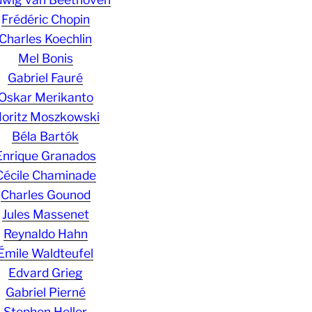
Frédéric Chopin
Charles Koechlin
Mel Bonis
Gabriel Fauré
Oskar Merikanto
oritz Moszkowski
Béla Bartók
Enrique Granados
Cécile Chaminade
Charles Gounod
Jules Massenet
Reynaldo Hahn
Émile Waldteufel
Edvard Grieg
Gabriel Pierné
Stephen Heller