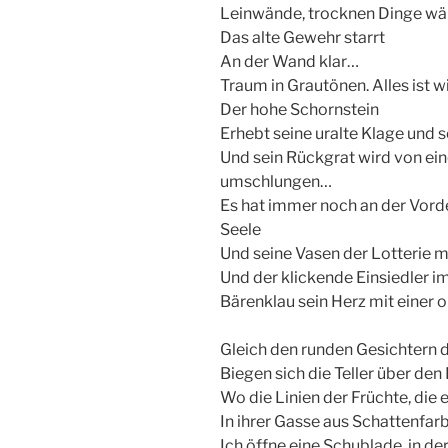
Leinwände, trocknen Dinge wä
Das alte Gewehr starrt
An der Wand klar…
Traum in Grautönen. Alles ist 
Der hohe Schornstein
Erhebt seine uralte Klage und 
Und sein Rückgrat wird von ei
umschlungen…
Es hat immer noch an der Vorde
Seele
Und seine Vasen der Lotterie
Und der klickende Einsiedler i
Bärenklau sein Herz mit einer 
Gleich den runden Gesichtern 
Biegen sich die Teller über den
Wo die Linien der Früchte, die e
In ihrer Gasse aus Schattenfa
Ich öffne eine Schublade, in der