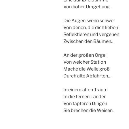
Von hoher Umgebung…
Die Augen, wenn schwer
Von denen, die dich lieben
Reflektieren und vergehen
Zwischen den Bäumen…
An der großen Orgel
Von welcher Station
Mache die Welle groß
Durch alte Abfahrten…
In einem alten Traum
In die fernen Länder
Von tapferen Dingen
Sie brechen die Weisen.