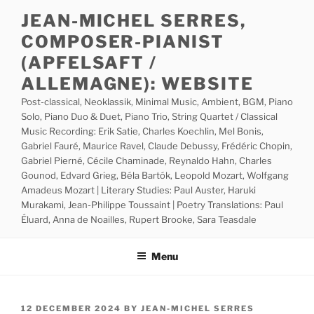
Skip
JEAN-MICHEL SERRES,
to
COMPOSER-PIANIST
content
(APFELSAFT /
ALLEMAGNE): WEBSITE
Post-classical, Neoklassik, Minimal Music, Ambient, BGM, Piano
Solo, Piano Duo & Duet, Piano Trio, String Quartet / Classical
Music Recording: Erik Satie, Charles Koechlin, Mel Bonis,
Gabriel Fauré, Maurice Ravel, Claude Debussy, Frédéric Chopin,
Gabriel Pierné, Cécile Chaminade, Reynaldo Hahn, Charles
Gounod, Edvard Grieg, Béla Bartók, Leopold Mozart, Wolfgang
Amadeus Mozart | Literary Studies: Paul Auster, Haruki
Murakami, Jean-Philippe Toussaint | Poetry Translations: Paul
Éluard, Anna de Noailles, Rupert Brooke, Sara Teasdale
Menu
POSTED
12 DECEMBER 2024
BY
JEAN-MICHEL SERRES