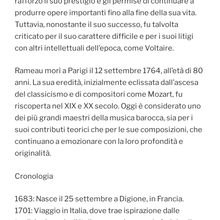
rafforzò il suo prestigio e gli permise di continuare a
produrre opere importanti fino alla fine della sua vita.
Tuttavia, nonostante il suo successo, fu talvolta
criticato per il suo carattere difficile e per i suoi litigi
con altri intellettuali dell’epoca, come Voltaire.
Rameau morì a Parigi il 12 settembre 1764, all’età di 80
anni. La sua eredità, inizialmente eclissata dall’ascesa
del classicismo e di compositori come Mozart, fu
riscoperta nel XIX e XX secolo. Oggi è considerato uno
dei più grandi maestri della musica barocca, sia per i
suoi contributi teorici che per le sue composizioni, che
continuano a emozionare con la loro profondità e
originalità.
Cronologia
1683: Nasce il 25 settembre a Digione, in Francia.
1701: Viaggio in Italia, dove trae ispirazione dalle