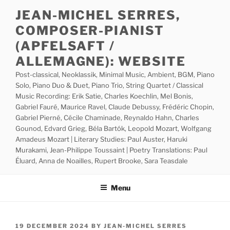
Skip
JEAN-MICHEL SERRES,
to
COMPOSER-PIANIST
content
(APFELSAFT /
ALLEMAGNE): WEBSITE
Post-classical, Neoklassik, Minimal Music, Ambient, BGM, Piano
Solo, Piano Duo & Duet, Piano Trio, String Quartet / Classical
Music Recording: Erik Satie, Charles Koechlin, Mel Bonis,
Gabriel Fauré, Maurice Ravel, Claude Debussy, Frédéric Chopin,
Gabriel Pierné, Cécile Chaminade, Reynaldo Hahn, Charles
Gounod, Edvard Grieg, Béla Bartók, Leopold Mozart, Wolfgang
Amadeus Mozart | Literary Studies: Paul Auster, Haruki
Murakami, Jean-Philippe Toussaint | Poetry Translations: Paul
Éluard, Anna de Noailles, Rupert Brooke, Sara Teasdale
Menu
POSTED
19 DECEMBER 2024
BY
JEAN-MICHEL SERRES