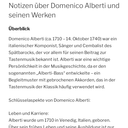
ON
Notizen über Domenico Alberti und
seinen Werken
Überblick
Domenico Alberti (ca. 1710 – 14. Oktober 1740) war ein
italienischer Komponist, Sänger und Cembalist des
Spätbarocks, der vor allem für seinen Beitrag zur
Tastenmusik bekannt ist. Alberti war eine wichtige
Persönlichkeit in der Musikgeschichte, da er den
sogenannten „Alberti-Bass“ entwickelte – ein
Begleitmuster mit gebrochenen Akkorden, das in der
Tastenmusik der Klassik häufig verwendet wird.
Schlüsselaspekte von Domenico Alberti:
Leben und Karriere:
Alberti wurde um 1710 in Venedig, Italien, geboren.
Über sein frühes Leben und seine Ausbildung ist nur