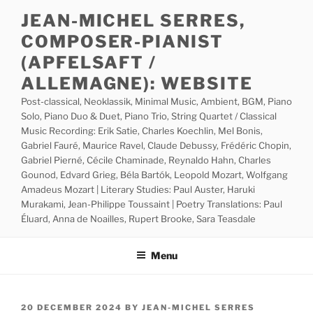
Skip
JEAN-MICHEL SERRES,
to
COMPOSER-PIANIST
content
(APFELSAFT /
ALLEMAGNE): WEBSITE
Post-classical, Neoklassik, Minimal Music, Ambient, BGM, Piano
Solo, Piano Duo & Duet, Piano Trio, String Quartet / Classical
Music Recording: Erik Satie, Charles Koechlin, Mel Bonis,
Gabriel Fauré, Maurice Ravel, Claude Debussy, Frédéric Chopin,
Gabriel Pierné, Cécile Chaminade, Reynaldo Hahn, Charles
Gounod, Edvard Grieg, Béla Bartók, Leopold Mozart, Wolfgang
Amadeus Mozart | Literary Studies: Paul Auster, Haruki
Murakami, Jean-Philippe Toussaint | Poetry Translations: Paul
Éluard, Anna de Noailles, Rupert Brooke, Sara Teasdale
Menu
POSTED
20 DECEMBER 2024
BY
JEAN-MICHEL SERRES