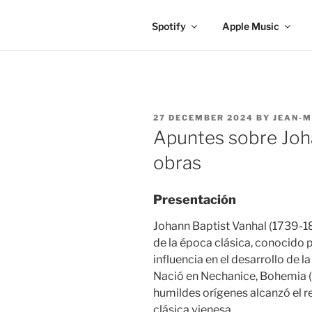
Spotify
Apple Music
POSTED
27 DECEMBER 2024
BY
JEAN-M
ON
Apuntes sobre Joha
obras
Presentación
Johann Baptist Vanhal (1739-1
de la época clásica, conocido p
influencia en el desarrollo de l
Nació en Nechanice, Bohemia (
humildes orígenes alcanzó el 
clásica vienesa.