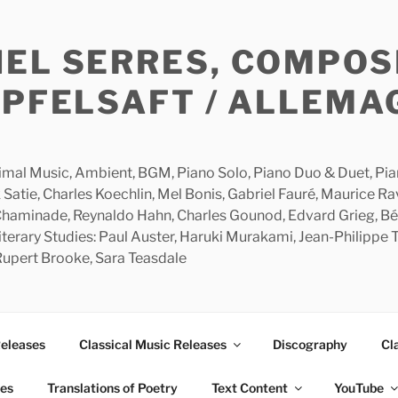
HEL SERRES, COMPOS
APFELSAFT / ALLEMA
imal Music, Ambient, BGM, Piano Solo, Piano Duo & Duet, Piano
 Satie, Charles Koechlin, Mel Bonis, Gabriel Fauré, Maurice R
 Chaminade, Reynaldo Hahn, Charles Gounod, Edvard Grieg, Bé
rary Studies: Paul Auster, Haruki Murakami, Jean-Philippe To
 Rupert Brooke, Sara Teasdale
Releases
Classical Music Releases
Discography
Cl
ies
Translations of Poetry
Text Content
YouTube