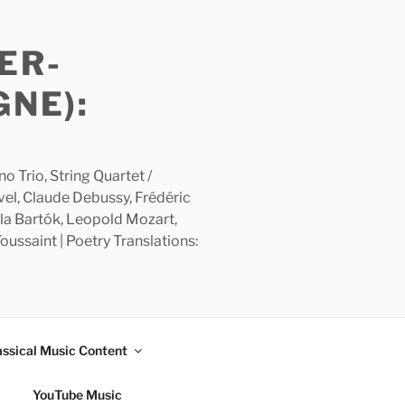
ER-
GNE):
 Trio, String Quartet /
avel, Claude Debussy, Frédéric
la Bartók, Leopold Mozart,
ussaint | Poetry Translations:
assical Music Content
YouTube Music