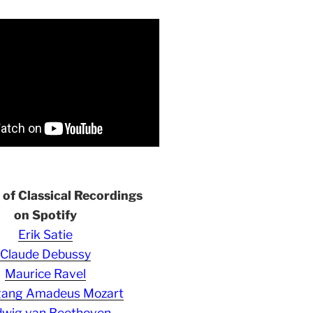
s of Classical Recordings
on Spotify
Erik Satie
Claude Debussy
Maurice Ravel
gang Amadeus Mozart
wig van Beethoven