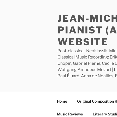
Skip
to
JEAN-MIC
content
PIANIST (
WEBSITE
Post-classical, Neoklassik, Min
Classical Music Recording: Erik
Chopin, Gabriel Pierné, Cécile
Wolfgang Amadeus Mozart | Lite
Paul Éluard, Anna de Noailles,
Home
Original Composition 
Music Reviews
Literary Stud