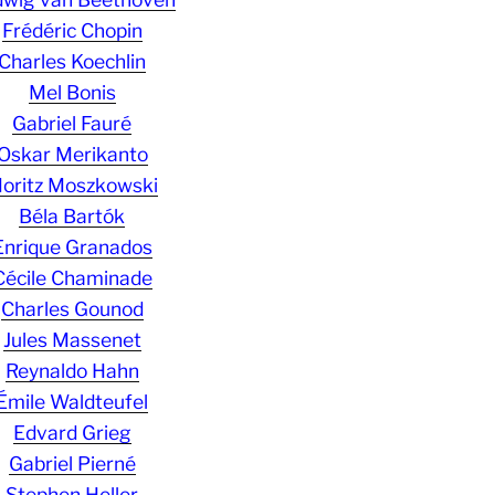
Frédéric Chopin
Charles Koechlin
Mel Bonis
Gabriel Fauré
Oskar Merikanto
oritz Moszkowski
Béla Bartók
Enrique Granados
Cécile Chaminade
Charles Gounod
Jules Massenet
Reynaldo Hahn
Émile Waldteufel
Edvard Grieg
Gabriel Pierné
Stephen Heller