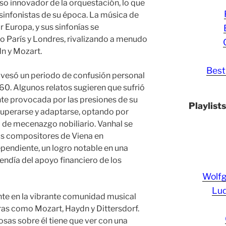
uso innovador de la orquestación, lo que
s sinfonistas de su época. La música de
 Europa, y sus sinfonías se
o París y Londres, rivalizando a menudo
n y Mozart.
Best
ravesó un periodo de confusión personal
0. Algunos relatos sugieren que sufrió
nte provocada por las presiones de su
Playlist
cuperarse y adaptarse, optando por
l de mecenazgo nobiliario. Vanhal se
os compositores de Viena en
endiente, un logro notable en una
endía del apoyo financiero de los
Wolf
Lud
te en la vibrante comunidad musical
uras como Mozart, Haydn y Dittersdorf.
sas sobre él tiene que ver con una