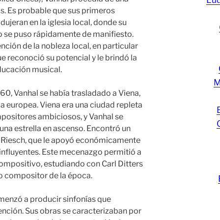
. Es probable que sus primeros
ujeran en la iglesia local, donde su
ano se puso rápidamente de manifiesto.
nción de la nobleza local, en particular
 reconoció su potencial y le brindó la
ducación musical.
M
60, Vanhal se había trasladado a Viena,
ca europea. Viena era una ciudad repleta
positores ambiciosos, y Vanhal se
na estrella en ascenso. Encontró un
n Riesch, que le apoyó económicamente
s influyentes. Este mecenazgo permitió a
compositivo, estudiando con Carl Ditters
o compositor de la época.
menzó a producir sinfonías que
nción. Sus obras se caracterizaban por