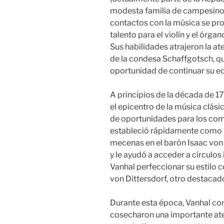
modesta familia de campesinos
contactos con la música se prod
talento para el violín y el órg
Sus habilidades atrajeron la ate
de la condesa Schaffgotsch, que
oportunidad de continuar su e
A principios de la década de 17
el epicentro de la música clási
de oportunidades para los com
estableció rápidamente como u
mecenas en el barón Isaac vo
y le ayudó a acceder a círculo
Vanhal perfeccionar su estilo 
von Dittersdorf, otro destacad
Durante esta época, Vanhal co
cosecharon una importante ate