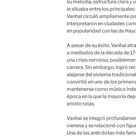
su melodía, estructura clara y 
le situaba entre los principale
Vanhal circuló ampliamente por
interpretaron en ciudades com
en popularidad con las de Hayd
A pesar de su éxito, Vanhal at
a mediados de la década de 176
una crisis nerviosa, posibleme
carrera. Sin embargo, logró re
alejarse del sistema tradiciona
convirtió en uno de los primer
mantenerse como músico indep
época en la que la mayoría dep
aristócratas.
Vanhal se integró profundamen
vienesa y se relacionó con fig
Una de las anécdotas más famo