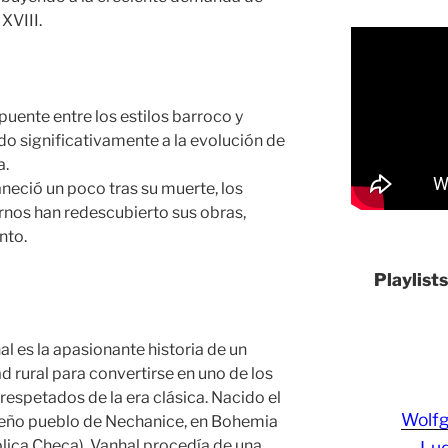
XVIII.
puente entre los estilos barroco y
o significativamente a la evolución de
a.
eció un poco tras su muerte, los
rnos han redescubierto sus obras,
nto.
Playlist
l es la apasionante historia de un
d rural para convertirse en uno de los
respetados de la era clásica. Nacido el
Wolf
ueño pueblo de Nechanice, en Bohemia
lica Checa), Vanhal procedía de una
Lud