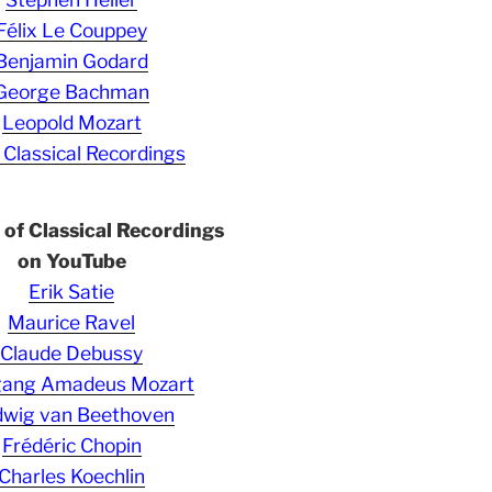
Félix Le Couppey
Benjamin Godard
George Bachman
Leopold Mozart
 Classical Recordings
s of Classical Recordings
on YouTube
Erik Satie
Maurice Ravel
Claude Debussy
gang Amadeus Mozart
wig van Beethoven
Frédéric Chopin
Charles Koechlin