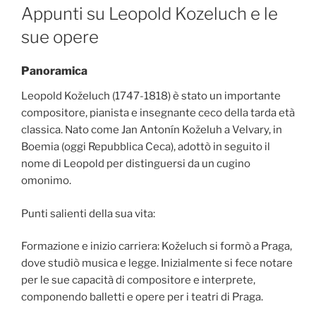
ON
Appunti su Leopold Kozeluch e le
sue opere
Panoramica
Leopold Koželuch (1747-1818) è stato un importante
compositore, pianista e insegnante ceco della tarda età
classica. Nato come Jan Antonín Koželuh a Velvary, in
Boemia (oggi Repubblica Ceca), adottò in seguito il
nome di Leopold per distinguersi da un cugino
omonimo.
Punti salienti della sua vita:
Formazione e inizio carriera: Koželuch si formò a Praga,
dove studiò musica e legge. Inizialmente si fece notare
per le sue capacità di compositore e interprete,
componendo balletti e opere per i teatri di Praga.