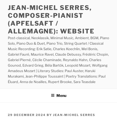
Skip
JEAN-MICHEL SERRES,
to
COMPOSER-PIANIST
content
(APFELSAFT /
ALLEMAGNE): WEBSITE
Post-classical, Neoklassik, Minimal Music, Ambient, BGM, Piano
Solo, Piano Duo & Duet, Piano Trio, String Quartet / Classical
Music Recording: Erik Satie, Charles Koechlin, Mel Bonis,
Gabriel Fauré, Maurice Ravel, Claude Debussy, Frédéric Chopin,
Gabriel Pierné, Cécile Chaminade, Reynaldo Hahn, Charles
Gounod, Edvard Grieg, Béla Bartók, Leopold Mozart, Wolfgang
Amadeus Mozart | Literary Studies: Paul Auster, Haruki
Murakami, Jean-Philippe Toussaint | Poetry Translations: Paul
Éluard, Anna de Noailles, Rupert Brooke, Sara Teasdale
Menu
POSTED
29 DECEMBER 2024
BY
JEAN-MICHEL SERRES