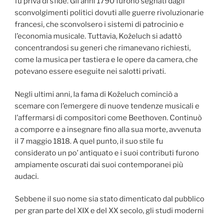
fu priva di sfide. Gli anni 1790 furono segnati dagli
sconvolgimenti politici dovuti alle guerre rivoluzionarie
francesi, che sconvolsero i sistemi di patrocinio e
l’economia musicale. Tuttavia, Koželuch si adattò
concentrandosi su generi che rimanevano richiesti,
come la musica per tastiera e le opere da camera, che
potevano essere eseguite nei salotti privati.
Negli ultimi anni, la fama di Koželuch cominciò a
scemare con l’emergere di nuove tendenze musicali e
l’affermarsi di compositori come Beethoven. Continuò
a comporre e a insegnare fino alla sua morte, avvenuta
il 7 maggio 1818. A quel punto, il suo stile fu
considerato un po’ antiquato e i suoi contributi furono
ampiamente oscurati dai suoi contemporanei più
audaci.
Sebbene il suo nome sia stato dimenticato dal pubblico
per gran parte del XIX e del XX secolo, gli studi moderni