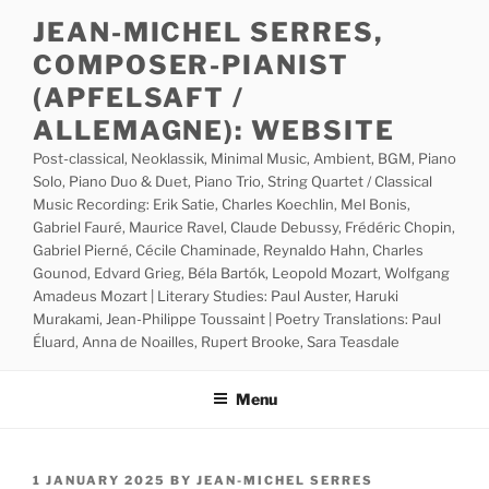
Skip
JEAN-MICHEL SERRES,
to
COMPOSER-PIANIST
content
(APFELSAFT /
ALLEMAGNE): WEBSITE
Post-classical, Neoklassik, Minimal Music, Ambient, BGM, Piano
Solo, Piano Duo & Duet, Piano Trio, String Quartet / Classical
Music Recording: Erik Satie, Charles Koechlin, Mel Bonis,
Gabriel Fauré, Maurice Ravel, Claude Debussy, Frédéric Chopin,
Gabriel Pierné, Cécile Chaminade, Reynaldo Hahn, Charles
Gounod, Edvard Grieg, Béla Bartók, Leopold Mozart, Wolfgang
Amadeus Mozart | Literary Studies: Paul Auster, Haruki
Murakami, Jean-Philippe Toussaint | Poetry Translations: Paul
Éluard, Anna de Noailles, Rupert Brooke, Sara Teasdale
Menu
POSTED
1 JANUARY 2025
BY
JEAN-MICHEL SERRES