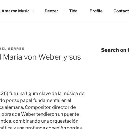
Amazon Music
Deezer
Tidal
Profile
Contact
HEL SERRES
Search on t
l Maria von Weber y sus
6) fue una figura clave de la música de
ido por su papel fundamental en el
ca alemana. Compositor, director de
las obras de Weber tendieron un puente
mántica, combinando una orquestación
mática y una profunda conexión con las