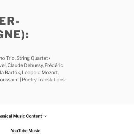
ER-
GNE):
 Trio, String Quartet /
avel, Claude Debussy, Frédéric
la Bartók, Leopold Mozart,
ussaint | Poetry Translations:
assical Music Content
YouTube Music