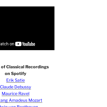
s of Classical Recordings
on Spotify
Erik Satie
Claude Debussy
Maurice Ravel
gang Amadeus Mozart
wig van Beethoven