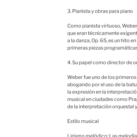
3. Pianista y obras para piano
Como pianista virtuoso, Webe
que eran técnicamente exigente
a la danza, Op. 65, es un hito en 
primeras piezas programáticas
4. Su papel como director de 
Weber fue uno de los primeros
abogando por el uso de la batut
la expresión en la interpretaci
musical en ciudades como Praga
de la interpretación orquestal y
Estilo musical
Lirismo melódico: Las melodía