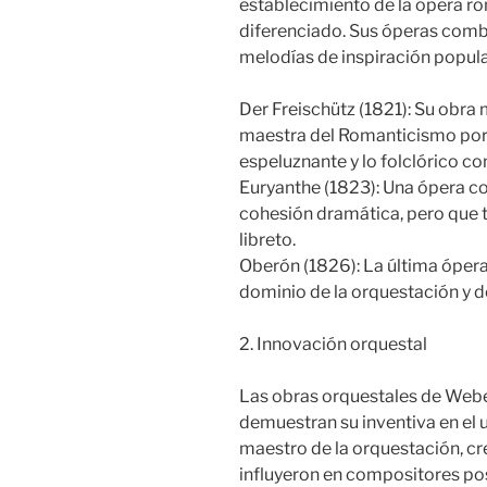
establecimiento de la ópera 
diferenciado. Sus óperas com
melodías de inspiración popular
Der Freischütz (1821): Su obra
maestra del Romanticismo por 
espeluznante y lo folclórico c
Euryanthe (1823): Una ópera c
cohesión dramática, pero que 
libreto.
Oberón (1826): La última ópera
dominio de la orquestación y de
2. Innovación orquestal
Las obras orquestales de Weber,
demuestran su inventiva en el u
maestro de la orquestación, c
influyeron en compositores pos