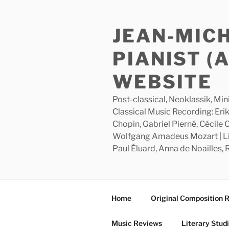
Skip
to
JEAN-MIC
content
PIANIST (
WEBSITE
Post-classical, Neoklassik, Min
Classical Music Recording: Erik
Chopin, Gabriel Pierné, Cécile
Wolfgang Amadeus Mozart | Lite
Paul Éluard, Anna de Noailles,
Home
Original Composition 
Music Reviews
Literary Stud