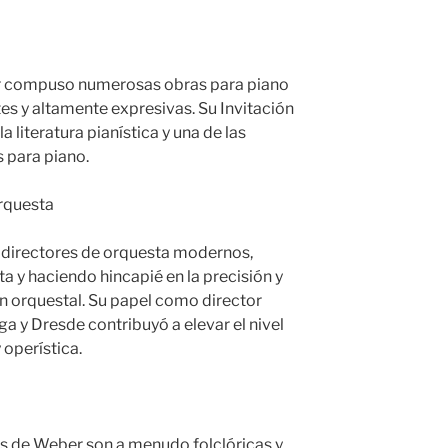
r compuso numerosas obras para piano
s y altamente expresivas. Su Invitación
la literatura pianística y una de las
 para piano.
orquesta
 directores de orquesta modernos,
a y haciendo hincapié en la precisión y
ón orquestal. Su papel como director
 y Dresde contribuyó a elevar el nivel
 operística.
s de Weber son a menudo folclóricas y