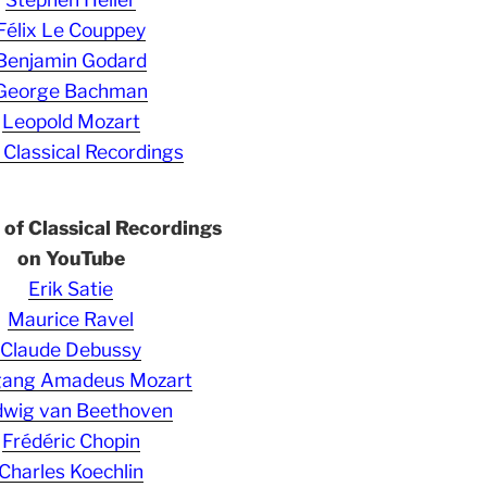
Félix Le Couppey
Benjamin Godard
George Bachman
Leopold Mozart
 Classical Recordings
s of Classical Recordings
on YouTube
Erik Satie
Maurice Ravel
Claude Debussy
gang Amadeus Mozart
wig van Beethoven
Frédéric Chopin
Charles Koechlin