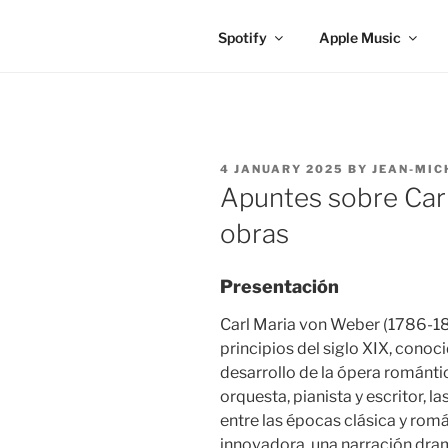
Spotify
Apple Music
POSTED
4 JANUARY 2025
BY
JEAN-MIC
ON
Apuntes sobre Car
obras
Presentación
Carl Maria von Weber (1786-182
principios del siglo XIX, conoc
desarrollo de la ópera románti
orquesta, pianista y escritor, 
entre las épocas clásica y ro
innovadora, una narración dra