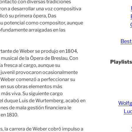
contacto con diversas tradiciones
aron a desarrollar una voz compositiva
licó su primera ópera, Das
u potencial como compositor, aunque
ofundamente arraigadas en las
Best
tante de Weber se produjo en 1804,
musical de la Ópera de Breslau. Con
Playlist
a fresca al cargo, aunque su
 juvenil provocaron ocasionalmente
s, Weber comenzó a perfeccionar su
o en sus obras elementos más
 más viva. Su siguiente cargo
el duque Luis de Wurtemberg, acabó en
Wolf
es de mala gestión financiera le
Lud
 en 1810.
s, la carrera de Weber cobró impulso a