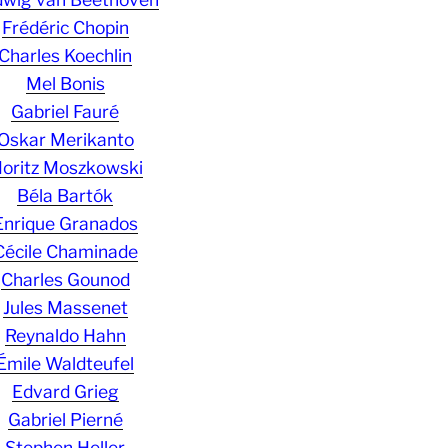
Frédéric Chopin
Charles Koechlin
Mel Bonis
Gabriel Fauré
Oskar Merikanto
oritz Moszkowski
Béla Bartók
Enrique Granados
Cécile Chaminade
Charles Gounod
Jules Massenet
Reynaldo Hahn
Émile Waldteufel
Edvard Grieg
Gabriel Pierné
Stephen Heller