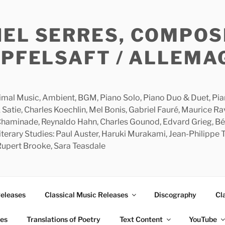
HEL SERRES, COMPOS
APFELSAFT / ALLEMA
imal Music, Ambient, BGM, Piano Solo, Piano Duo & Duet, Piano
 Satie, Charles Koechlin, Mel Bonis, Gabriel Fauré, Maurice R
 Chaminade, Reynaldo Hahn, Charles Gounod, Edvard Grieg, Bé
rary Studies: Paul Auster, Haruki Murakami, Jean-Philippe To
 Rupert Brooke, Sara Teasdale
Releases
Classical Music Releases
Discography
Cl
ies
Translations of Poetry
Text Content
YouTube