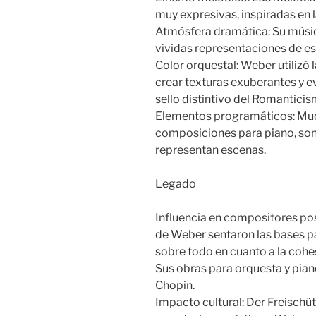
muy expresivas, inspiradas en 
Atmósfera dramática: Su músic
vívidas representaciones de es
Color orquestal: Weber utilizó
crear texturas exuberantes y e
sello distintivo del Romanticis
Elementos programáticos: Much
composiciones para piano, son
representan escenas.
Legado
Influencia en compositores pos
de Weber sentaron las bases pa
sobre todo en cuanto a la cohes
Sus obras para orquesta y piano
Chopin.
Impacto cultural: Der Freischüt