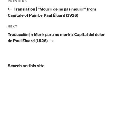
Previous
PREVIOUS
navigation
Post
Translation | “Mourir de ne pas mourir” from
Capitale of Pain by Paul Éluard (1926)
Next
NEXT
Post
Traducción | « Morir para no morir » Capital del dolor
de Paul Éluard (1926)
Search on this site