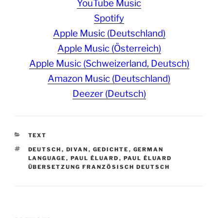
YouTube Music
Spotify
Apple Music (Deutschland)
Apple Music (Österreich)
Apple Music (Schweizerland, Deutsch)
Amazon Music (Deutschland)
Deezer (Deutsch)
CATEGORIES
TEXT
TAGS
DEUTSCH
,
DIVAN
,
GEDICHTE
,
GERMAN
LANGUAGE
,
PAUL ÉLUARD
,
PAUL ÉLUARD
ÜBERSETZUNG FRANZÖSISCH DEUTSCH
Post