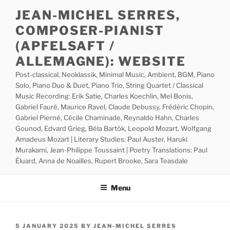
Skip
JEAN-MICHEL SERRES,
to
COMPOSER-PIANIST
content
(APFELSAFT /
ALLEMAGNE): WEBSITE
Post-classical, Neoklassik, Minimal Music, Ambient, BGM, Piano
Solo, Piano Duo & Duet, Piano Trio, String Quartet / Classical
Music Recording: Erik Satie, Charles Koechlin, Mel Bonis,
Gabriel Fauré, Maurice Ravel, Claude Debussy, Frédéric Chopin,
Gabriel Pierné, Cécile Chaminade, Reynaldo Hahn, Charles
Gounod, Edvard Grieg, Béla Bartók, Leopold Mozart, Wolfgang
Amadeus Mozart | Literary Studies: Paul Auster, Haruki
Murakami, Jean-Philippe Toussaint | Poetry Translations: Paul
Éluard, Anna de Noailles, Rupert Brooke, Sara Teasdale
Menu
POSTED
5 JANUARY 2025
BY
JEAN-MICHEL SERRES