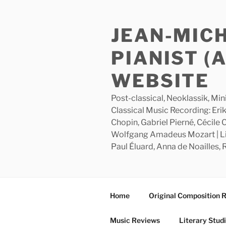
Skip
to
JEAN-MIC
content
PIANIST (
WEBSITE
Post-classical, Neoklassik, Min
Classical Music Recording: Erik
Chopin, Gabriel Pierné, Cécile
Wolfgang Amadeus Mozart | Lite
Paul Éluard, Anna de Noailles,
Home
Original Composition 
Music Reviews
Literary Stud