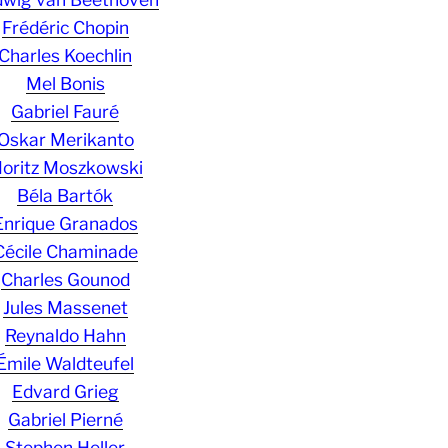
Frédéric Chopin
Charles Koechlin
Mel Bonis
Gabriel Fauré
Oskar Merikanto
oritz Moszkowski
Béla Bartók
Enrique Granados
Cécile Chaminade
Charles Gounod
Jules Massenet
Reynaldo Hahn
Émile Waldteufel
Edvard Grieg
Gabriel Pierné
Stephen Heller