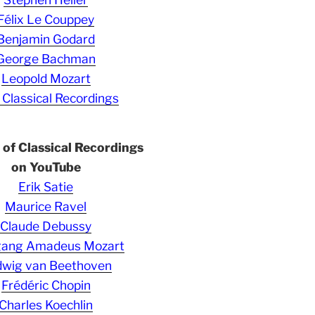
Félix Le Couppey
Benjamin Godard
George Bachman
Leopold Mozart
 Classical Recordings
s of Classical Recordings
on YouTube
Erik Satie
Maurice Ravel
Claude Debussy
gang Amadeus Mozart
wig van Beethoven
Frédéric Chopin
Charles Koechlin