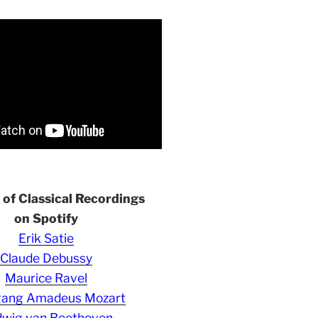
s of Classical Recordings
on Spotify
Erik Satie
Claude Debussy
Maurice Ravel
gang Amadeus Mozart
wig van Beethoven