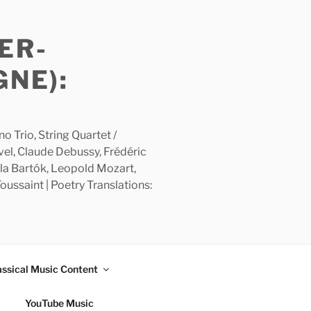
ER-
GNE):
 Trio, String Quartet /
avel, Claude Debussy, Frédéric
la Bartók, Leopold Mozart,
ussaint | Poetry Translations:
assical Music Content
YouTube Music