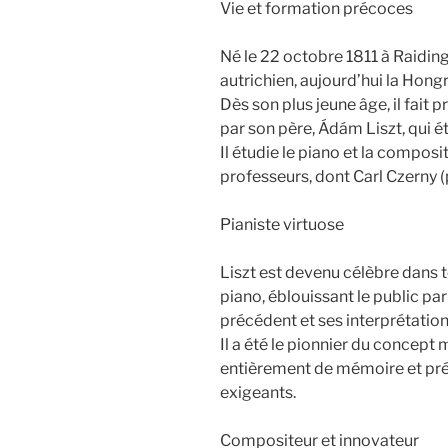
Vie et formation précoces
Né le 22 octobre 1811 à Raiding 
autrichien, aujourd’hui la Hongr
Dès son plus jeune âge, il fait
par son père, Ádám Liszt, qui é
Il étudie le piano et la compos
professeurs, dont Carl Czerny (
Pianiste virtuose
Liszt est devenu célèbre dans t
piano, éblouissant le public p
précédent et ses interprétatio
Il a été le pionnier du concept
entièrement de mémoire et pr
exigeants.
Compositeur et innovateur