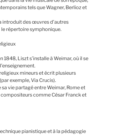
qué dans la vie musicale de son époque,
emporains tels que Wagner, Berlioz et
 a introduit des œuvres d’autres
i le répertoire symphonique.
eligieux
n 1848, Liszt s’installe à Weimar, où il se
 l’enseignement.
 religieux mineurs et écrit plusieurs
par exemple, Via Crucis).
de sa vie partagé entre Weimar, Rome et
s compositeurs comme César Franck et
 technique pianistique et à la pédagogie