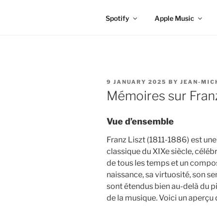
Spotify
Apple Music
POSTED
9 JANUARY 2025
BY
JEAN-MIC
ON
Mémoires sur Franz
Vue d’ensemble
Franz Liszt (1811-1886) est un
classique du XIXe siècle, célé
de tous les temps et un compos
naissance, sa virtuosité, son se
sont étendus bien au-delà du p
de la musique. Voici un aperçu 