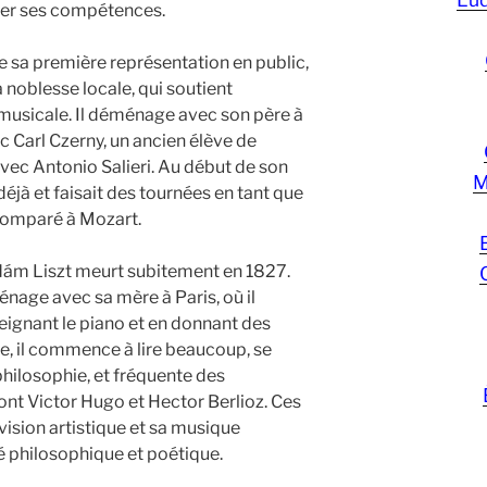
per ses compétences.
e sa première représentation en public,
a noblesse locale, qui soutient
musicale. Il déménage avec son père à
ec Carl Czerny, un ancien élève de
vec Antonio Salieri. Au début de son
M
jà et faisait des tournées en tant que
e comparé à Mozart.
Ádám Liszt meurt subitement en 1827.
énage avec sa mère à Paris, où il
eignant le piano et en donnant des
e, il commence à lire beaucoup, se
 philosophie, et fréquente des
dont Victor Hugo et Hector Berlioz. Ces
vision artistique et sa musique
 philosophique et poétique.