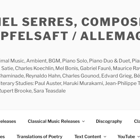
HEL SERRES, COMPOS
APFELSAFT / ALLEMA
imal Music, Ambient, BGM, Piano Solo, Piano Duo & Duet, Piano
 Satie, Charles Koechlin, Mel Bonis, Gabriel Fauré, Maurice R
 Chaminade, Reynaldo Hahn, Charles Gounod, Edvard Grieg, Bé
rary Studies: Paul Auster, Haruki Murakami, Jean-Philippe To
 Rupert Brooke, Sara Teasdale
Releases
Classical Music Releases
Discography
Cl
ies
Translations of Poetry
Text Content
YouTube