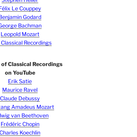
Félix Le Couppey
Benjamin Godard
George Bachman
Leopold Mozart
 Classical Recordings
s of Classical Recordings
on YouTube
Erik Satie
Maurice Ravel
Claude Debussy
gang Amadeus Mozart
wig van Beethoven
Frédéric Chopin
Charles Koechlin