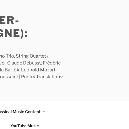
ER-
GNE):
 Trio, String Quartet /
avel, Claude Debussy, Frédéric
la Bartók, Leopold Mozart,
ussaint | Poetry Translations:
assical Music Content
YouTube Music