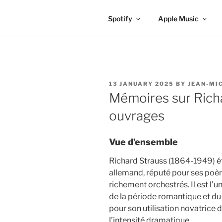
Spotify
Apple Music
POSTED
13 JANUARY 2025
BY
JEAN-MI
ON
Mémoires sur Richa
ouvrages
Vue d’ensemble
Richard Strauss (1864-1949) ét
allemand, réputé pour ses poèm
richement orchestrés. Il est l’
de la période romantique et du
pour son utilisation novatrice d
l’intensité dramatique.