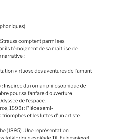
phoniques)
Strauss comptent parmi ses
car ils témoignent de sa maîtrise de
 narrative :
tation virtuose des aventures de l’amant
 : Inspirée du roman philosophique de
èbre pour sa fanfare d’ouverture
l’Odyssée de l’espace.
ros, 1898) : Pièce semi-
triomphes et les luttes d’un artiste-
iche (1895) : Une représentation
s folklorique espiègle Till Eulenspiegel.