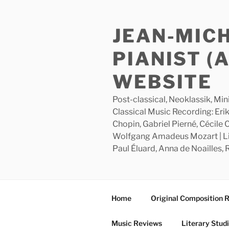
Skip
to
JEAN-MIC
content
PIANIST (
WEBSITE
Post-classical, Neoklassik, Min
Classical Music Recording: Erik
Chopin, Gabriel Pierné, Cécile
Wolfgang Amadeus Mozart | Lite
Paul Éluard, Anna de Noailles,
Home
Original Composition 
Music Reviews
Literary Stud