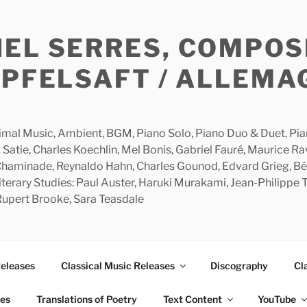
HEL SERRES, COMPOS
APFELSAFT / ALLEMA
imal Music, Ambient, BGM, Piano Solo, Piano Duo & Duet, Piano
 Satie, Charles Koechlin, Mel Bonis, Gabriel Fauré, Maurice R
 Chaminade, Reynaldo Hahn, Charles Gounod, Edvard Grieg, Bé
rary Studies: Paul Auster, Haruki Murakami, Jean-Philippe To
 Rupert Brooke, Sara Teasdale
Releases
Classical Music Releases
Discography
Cl
ies
Translations of Poetry
Text Content
YouTube