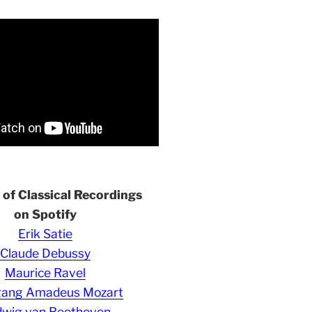
s of Classical Recordings
on Spotify
Erik Satie
Claude Debussy
Maurice Ravel
gang Amadeus Mozart
wig van Beethoven