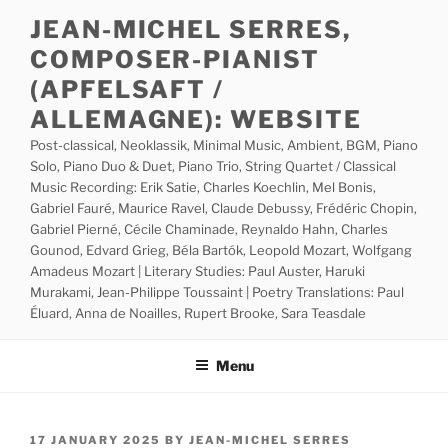
Skip
JEAN-MICHEL SERRES,
to
COMPOSER-PIANIST
content
(APFELSAFT /
ALLEMAGNE): WEBSITE
Post-classical, Neoklassik, Minimal Music, Ambient, BGM, Piano
Solo, Piano Duo & Duet, Piano Trio, String Quartet / Classical
Music Recording: Erik Satie, Charles Koechlin, Mel Bonis,
Gabriel Fauré, Maurice Ravel, Claude Debussy, Frédéric Chopin,
Gabriel Pierné, Cécile Chaminade, Reynaldo Hahn, Charles
Gounod, Edvard Grieg, Béla Bartók, Leopold Mozart, Wolfgang
Amadeus Mozart | Literary Studies: Paul Auster, Haruki
Murakami, Jean-Philippe Toussaint | Poetry Translations: Paul
Éluard, Anna de Noailles, Rupert Brooke, Sara Teasdale
Menu
POSTED
17 JANUARY 2025
BY
JEAN-MICHEL SERRES