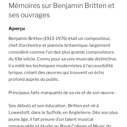
ON
Mémoires sur Benjamin Britten et
ses ouvrages
Aperçu
Benjamin Britten (1913-1976) était un compositeur,
chef d’orchestre et pianiste britannique, largement
considéré comme l’un des plus grands compositeurs
du XXe siècle. Connu pour sa voix musicale distinctive,
il a mêlé les techniques modernistes à l’accessibilité
lyrique, créant des œuvres qui trouvent un écho
profond auprès du public.
Principaux faits marquants de sa vie et de son œuvre :
Ses débuts et son éducation : Britten est né à
Lowestoft, dans le Suffolk, en Angleterre. Dès son plus
jeune âge, il fait preuve d’un talent musical
remarquable et étudie au Royal College of Music de