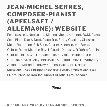
Skip
JEAN-MICHEL SERRES,
to
COMPOSER-PIANIST
content
(APFELSAFT /
ALLEMAGNE): WEBSITE
Post-classical, Neoklassik, Minimal Music, Ambient, BGM, Piano
Solo, Piano Duo & Duet, Piano Trio, String Quartet / Classical
Music Recording: Erik Satie, Charles Koechlin, Mel Bonis,
Gabriel Fauré, Maurice Ravel, Claude Debussy, Frédéric Chopin,
Gabriel Pierné, Cécile Chaminade, Reynaldo Hahn, Charles
Gounod, Edvard Grieg, Béla Bartók, Leopold Mozart, Wolfgang
Amadeus Mozart | Literary Studies: Paul Auster, Haruki
Murakami, Jean-Philippe Toussaint | Poetry Translations: Paul
Éluard, Anna de Noailles, Rupert Brooke, Sara Teasdale
Menu
POSTED
6 FEBRUARY 2025
BY
JEAN-MICHEL SERRES