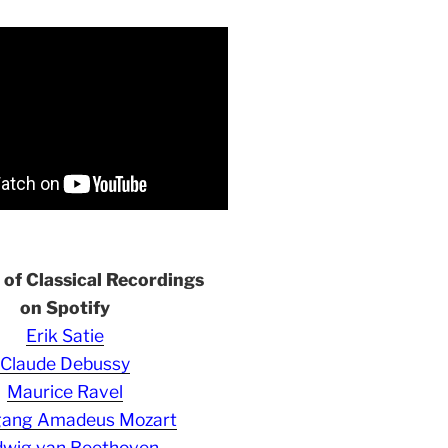
s of Classical Recordings
on Spotify
Erik Satie
Claude Debussy
Maurice Ravel
gang Amadeus Mozart
wig van Beethoven