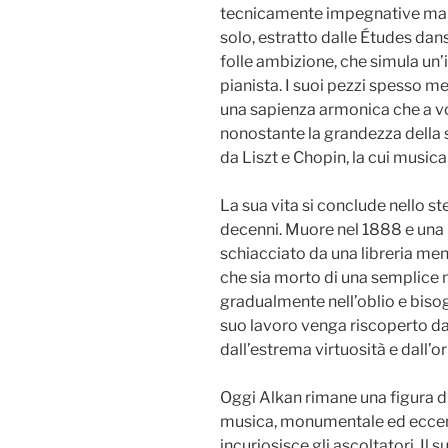
tecnicamente impegnative mai s
solo, estratto dalle Études dans
folle ambizione, che simula un’i
pianista. I suoi pezzi spesso 
una sapienza armonica che a v
nonostante la grandezza della 
da Liszt e Chopin, la cui musi
La sua vita si conclude nello s
decenni. Muore nel 1888 e una 
schiacciato da una libreria men
che sia morto di una semplice m
gradualmente nell’oblio e bisog
suo lavoro venga riscoperto da 
dall’estrema virtuosità e dall’or
Oggi Alkan rimane una figura di
musica, monumentale ed eccentr
incuriosisce gli ascoltatori. Il 