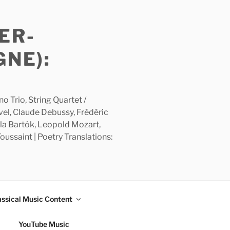
ER-
GNE):
 Trio, String Quartet /
avel, Claude Debussy, Frédéric
la Bartók, Leopold Mozart,
ussaint | Poetry Translations:
assical Music Content
YouTube Music