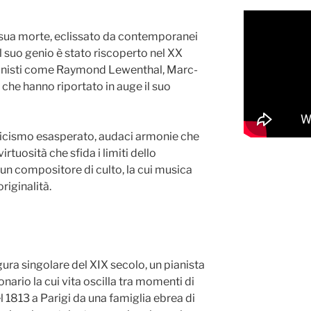
 sua morte, eclissato da contemporanei
l suo genio è stato riscoperto nel XX
pianisti come Raymond Lewenthal, Marc-
che hanno riportato in auge il suo
anticismo esasperato, audaci armonie che
tuosità che sfida i limiti dello
un compositore di culto, la cui musica
originalità.
gura singolare del XIX secolo, un pianista
nario la cui vita oscilla tra momenti di
nel 1813 a Parigi da una famiglia ebrea di