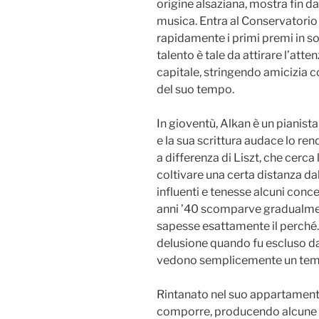
origine alsaziana, mostra fin d
musica. Entra al Conservatorio d
rapidamente i primi premi in so
talento è tale da attirare l’atten
capitale, stringendo amicizia co
del suo tempo.
In gioventù, Alkan è un pianis
e la sua scrittura audace lo ren
a differenza di Liszt, che cerca 
coltivare una certa distanza da
influenti e tenesse alcuni conce
anni ’40 scomparve gradualmen
sapesse esattamente il perché.
delusione quando fu escluso dal
vedono semplicemente un temp
Rintanato nel suo appartamento
comporre, producendo alcune d