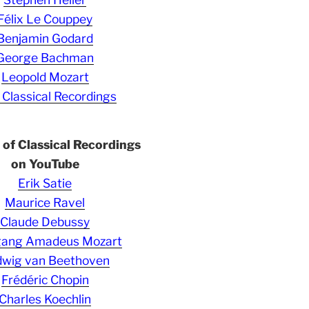
Félix Le Couppey
Benjamin Godard
George Bachman
Leopold Mozart
 Classical Recordings
s of Classical Recordings
on YouTube
Erik Satie
Maurice Ravel
Claude Debussy
gang Amadeus Mozart
wig van Beethoven
Frédéric Chopin
Charles Koechlin