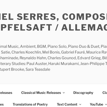
HEL SERRES, COMPOS
APFELSAFT / ALLEMA
imal Music, Ambient, BGM, Piano Solo, Piano Duo & Duet, Piano
 Satie, Charles Koechlin, Mel Bonis, Gabriel Fauré, Maurice R
 Chaminade, Reynaldo Hahn, Charles Gounod, Edvard Grieg, Bé
rary Studies: Paul Auster, Haruki Murakami, Jean-Philippe To
 Rupert Brooke, Sara Teasdale
Releases
Classical Music Releases
Discography
Cl
ies
Translations of Poetry
Text Content
YouTube