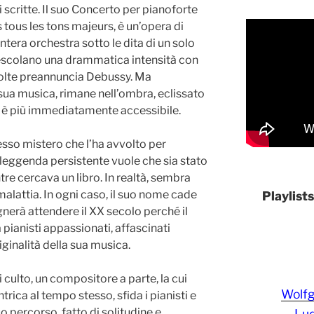
critte. Il suo Concerto per pianoforte
 tous les tons majeurs, è un’opera di
ntera orchestra sotto le dita di un solo
mescolano una drammatica intensità con
olte preannuncia Debussy. Ma
sua musica, rimane nell’ombra, eclissato
ca è più immediatamente accessibile.
tesso mistero che l’ha avvolto per
leggenda persistente vuole che sia stato
tre cercava un libro. In realtà, sembra
alattia. In ogni caso, il suo nome cade
Playlist
nerà attendere il XX secolo perché il
pianisti appassionati, affascinati
iginalità della sua musica.
 culto, un compositore a parte, la cui
Wolf
ica al tempo stesso, sfida i pianisti e
suo percorso, fatto di solitudine e
Lud