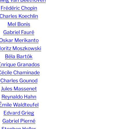
Frédéric Chopin
Charles Koechlin
Mel Bonis
Gabriel Fauré
Oskar Merikanto
oritz Moszkowski
Béla Bartók
Enrique Granados
Cécile Chaminade
Charles Gounod
Jules Massenet
Reynaldo Hahn
Émile Waldteufel
Edvard Grieg
Gabriel Pierné
Stephen Heller