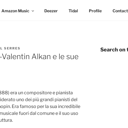
Amazon Music
Deezer
Tidal
Profile
Contact
L SERRES
Search on t
Valentin Alkan e le sue
888) era un compositore e pianista
derato uno dei più grandi pianisti del
hopin. Era famoso per la sua incredibile
musicale fuori dal comune e il suo uso
uttura.