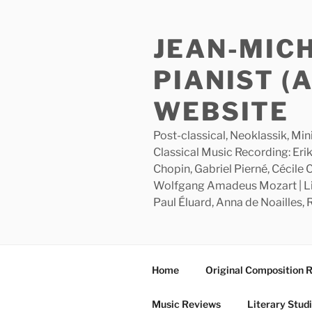
Skip
to
JEAN-MIC
content
PIANIST (
WEBSITE
Post-classical, Neoklassik, Min
Classical Music Recording: Erik
Chopin, Gabriel Pierné, Cécile
Wolfgang Amadeus Mozart | Lite
Paul Éluard, Anna de Noailles,
Home
Original Composition 
Music Reviews
Literary Stud