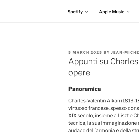
Spotify
Apple Music
POSTED
5 MARCH 2025
BY
JEAN-MICHE
ON
Appunti su Charles-
opere
Panoramica
Charles-Valentin Alkan (1813-1
virtuoso francese, spesso consi
XIX secolo, insieme a Liszt e C
tecnica, la sua immaginazione 
audace dell’armonia e della str