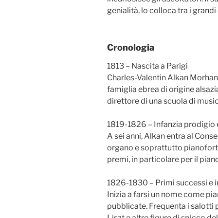
genialità, lo colloca tra i gran
Cronologia
1813 – Nascita a Parigi
Charles-Valentin Alkan Morhang
famiglia ebrea di origine alsaz
direttore di una scuola di musi
1819-1826 – Infanzia prodigio 
A sei anni, Alkan entra al Conse
organo e soprattutto pianofort
premi, in particolare per il piano
1826-1830 – Primi successi e in
Inizia a farsi un nome come pi
pubblicate. Frequenta i salotti 
Liszt e altre figure di spicco d