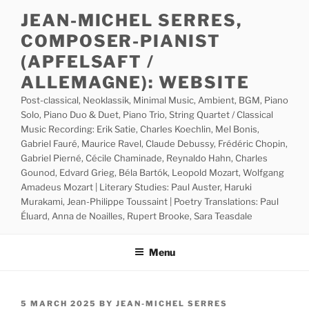
Skip
JEAN-MICHEL SERRES,
to
COMPOSER-PIANIST
content
(APFELSAFT /
ALLEMAGNE): WEBSITE
Post-classical, Neoklassik, Minimal Music, Ambient, BGM, Piano
Solo, Piano Duo & Duet, Piano Trio, String Quartet / Classical
Music Recording: Erik Satie, Charles Koechlin, Mel Bonis,
Gabriel Fauré, Maurice Ravel, Claude Debussy, Frédéric Chopin,
Gabriel Pierné, Cécile Chaminade, Reynaldo Hahn, Charles
Gounod, Edvard Grieg, Béla Bartók, Leopold Mozart, Wolfgang
Amadeus Mozart | Literary Studies: Paul Auster, Haruki
Murakami, Jean-Philippe Toussaint | Poetry Translations: Paul
Éluard, Anna de Noailles, Rupert Brooke, Sara Teasdale
Menu
POSTED
5 MARCH 2025
BY
JEAN-MICHEL SERRES