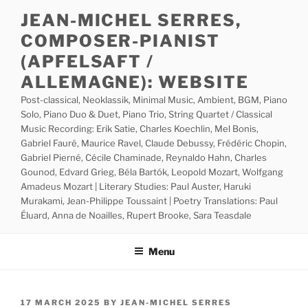
Skip
JEAN-MICHEL SERRES,
to
COMPOSER-PIANIST
content
(APFELSAFT /
ALLEMAGNE): WEBSITE
Post-classical, Neoklassik, Minimal Music, Ambient, BGM, Piano
Solo, Piano Duo & Duet, Piano Trio, String Quartet / Classical
Music Recording: Erik Satie, Charles Koechlin, Mel Bonis,
Gabriel Fauré, Maurice Ravel, Claude Debussy, Frédéric Chopin,
Gabriel Pierné, Cécile Chaminade, Reynaldo Hahn, Charles
Gounod, Edvard Grieg, Béla Bartók, Leopold Mozart, Wolfgang
Amadeus Mozart | Literary Studies: Paul Auster, Haruki
Murakami, Jean-Philippe Toussaint | Poetry Translations: Paul
Éluard, Anna de Noailles, Rupert Brooke, Sara Teasdale
Menu
POSTED
17 MARCH 2025
BY
JEAN-MICHEL SERRES