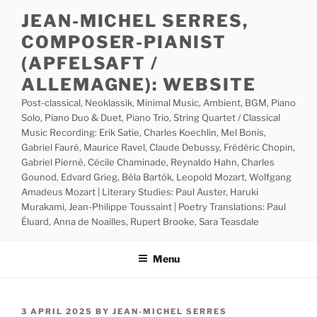
Skip
JEAN-MICHEL SERRES,
to
COMPOSER-PIANIST
content
(APFELSAFT /
ALLEMAGNE): WEBSITE
Post-classical, Neoklassik, Minimal Music, Ambient, BGM, Piano
Solo, Piano Duo & Duet, Piano Trio, String Quartet / Classical
Music Recording: Erik Satie, Charles Koechlin, Mel Bonis,
Gabriel Fauré, Maurice Ravel, Claude Debussy, Frédéric Chopin,
Gabriel Pierné, Cécile Chaminade, Reynaldo Hahn, Charles
Gounod, Edvard Grieg, Béla Bartók, Leopold Mozart, Wolfgang
Amadeus Mozart | Literary Studies: Paul Auster, Haruki
Murakami, Jean-Philippe Toussaint | Poetry Translations: Paul
Éluard, Anna de Noailles, Rupert Brooke, Sara Teasdale
Menu
POSTED
3 APRIL 2025
BY
JEAN-MICHEL SERRES