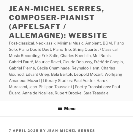
Skip
JEAN-MICHEL SERRES,
to
COMPOSER-PIANIST
content
(APFELSAFT /
ALLEMAGNE): WEBSITE
Post-classical, Neoklassik, Minimal Music, Ambient, BGM, Piano
Solo, Piano Duo & Duet, Piano Trio, String Quartet / Classical
Music Recording: Erik Satie, Charles Koechlin, Mel Bonis,
Gabriel Fauré, Maurice Ravel, Claude Debussy, Frédéric Chopin,
Gabriel Pierné, Cécile Chaminade, Reynaldo Hahn, Charles
Gounod, Edvard Grieg, Béla Bartók, Leopold Mozart, Wolfgang
Amadeus Mozart | Literary Studies: Paul Auster, Haruki
Murakami, Jean-Philippe Toussaint | Poetry Translations: Paul
Éluard, Anna de Noailles, Rupert Brooke, Sara Teasdale
Menu
POSTED
7 APRIL 2025
BY
JEAN-MICHEL SERRES