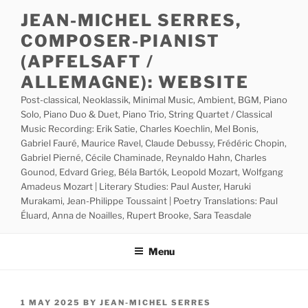
Skip
JEAN-MICHEL SERRES,
to
COMPOSER-PIANIST
content
(APFELSAFT /
ALLEMAGNE): WEBSITE
Post-classical, Neoklassik, Minimal Music, Ambient, BGM, Piano
Solo, Piano Duo & Duet, Piano Trio, String Quartet / Classical
Music Recording: Erik Satie, Charles Koechlin, Mel Bonis,
Gabriel Fauré, Maurice Ravel, Claude Debussy, Frédéric Chopin,
Gabriel Pierné, Cécile Chaminade, Reynaldo Hahn, Charles
Gounod, Edvard Grieg, Béla Bartók, Leopold Mozart, Wolfgang
Amadeus Mozart | Literary Studies: Paul Auster, Haruki
Murakami, Jean-Philippe Toussaint | Poetry Translations: Paul
Éluard, Anna de Noailles, Rupert Brooke, Sara Teasdale
Menu
POSTED
1 MAY 2025
BY
JEAN-MICHEL SERRES