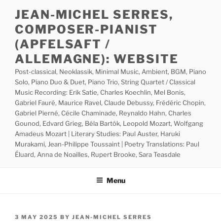
Skip
JEAN-MICHEL SERRES,
to
COMPOSER-PIANIST
content
(APFELSAFT /
ALLEMAGNE): WEBSITE
Post-classical, Neoklassik, Minimal Music, Ambient, BGM, Piano
Solo, Piano Duo & Duet, Piano Trio, String Quartet / Classical
Music Recording: Erik Satie, Charles Koechlin, Mel Bonis,
Gabriel Fauré, Maurice Ravel, Claude Debussy, Frédéric Chopin,
Gabriel Pierné, Cécile Chaminade, Reynaldo Hahn, Charles
Gounod, Edvard Grieg, Béla Bartók, Leopold Mozart, Wolfgang
Amadeus Mozart | Literary Studies: Paul Auster, Haruki
Murakami, Jean-Philippe Toussaint | Poetry Translations: Paul
Éluard, Anna de Noailles, Rupert Brooke, Sara Teasdale
Menu
POSTED
3 MAY 2025
BY
JEAN-MICHEL SERRES